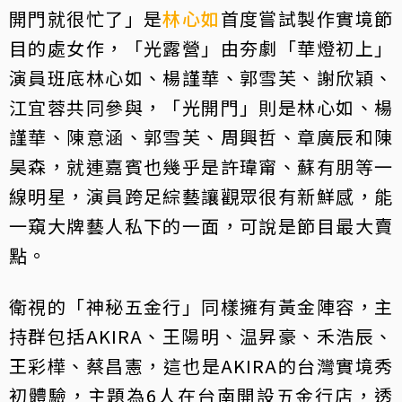
開門就很忙了」是
林心如
首度嘗試製作實境節
目的處女作，「光露營」由夯劇「華燈初上」
演員班底林心如、楊謹華、郭雪芙、謝欣穎、
江宜蓉共同參與，「光開門」則是林心如、楊
謹華、陳意涵、郭雪芙、周興哲、章廣辰和陳
昊森，就連嘉賓也幾乎是許瑋甯、蘇有朋等一
線明星，演員跨足綜藝讓觀眾很有新鮮感，能
一窺大牌藝人私下的一面，可說是節目最大賣
點。
衛視的「神秘五金行」同樣擁有黃金陣容，主
持群包括AKIRA、王陽明、温昇豪、禾浩辰、
王彩樺、蔡昌憲，這也是AKIRA的台灣實境秀
初體驗，主題為6人在台南開設五金行店，透