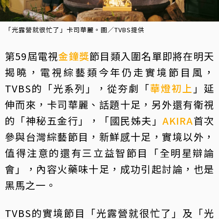
「光露營就很忙了」卡司華麗。圖／TVBS提供
第59屆電視
金鐘獎
節目類入圍名單即將在明天
揭曉，電視綜藝類今年仍走實境節目風，
TVBS的「光系列」，從夯劇「
華燈初上
」延
伸而來，卡司華麗、話題十足，另外還有衛視
的「神秘五金行」，「國民姊夫」
AKIRA
首次
參與台灣綜藝節目，新鮮感十足，實境以外，
值得注意的還有三立益智節目「全明星辯論
會」，內容火藥味十足，成功引起討論，也是
黑馬之一。
TVBS的實境節目「光露營就很忙了」及「光