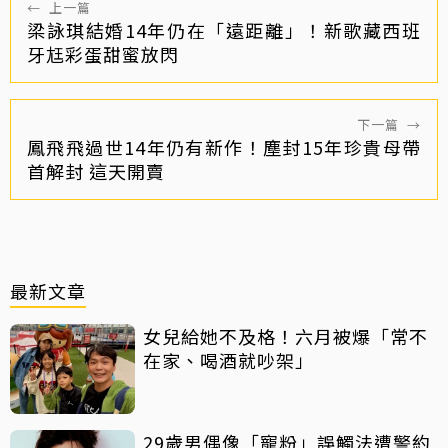
←
上一篇
梁詠琪結婚14年仍在「遠距離」！新歌藏西班
牙尪彩蛋甜蜜放閃
下一篇
→
鳳飛飛過世14年仍有新作！塵封15年珍貴母帶
首解封 這天開賣
最新文章
女兒給她不及格！六月被爆「常不
在家、喝酒就吵架」
29歲男偶像「寵粉」誤觸法遭警約