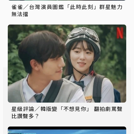
雀雀／台灣演員圖鑑「此時此刻」群星魅力
無法擋
星級評論／韓版變「不想見你」 翻拍劇罵聲
比讚聲多？