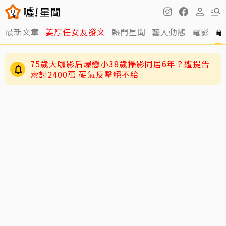
最新文章
姜厚任女友發文
熱門星聞
藝人動態
電影
電
75歲大咖影后爆戀小38歲攝影同居6年？遭提告
索討2400萬 硬氣反擊絕不給