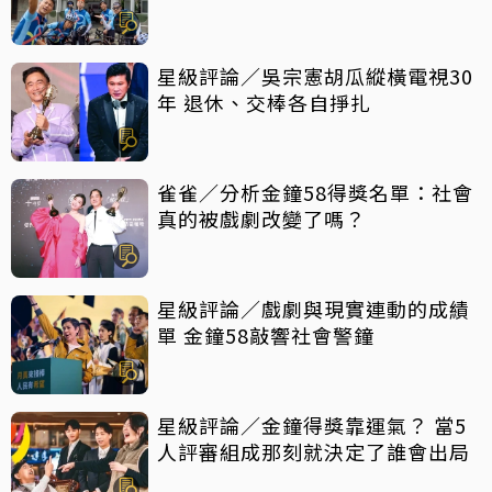
星級評論／吳宗憲胡瓜縱橫電視30
年 退休、交棒各自掙扎
雀雀／分析金鐘58得獎名單：社會
真的被戲劇改變了嗎？
星級評論／戲劇與現實連動的成績
單 金鐘58敲響社會警鐘
星級評論／金鐘得獎靠運氣？ 當5
人評審組成那刻就決定了誰會出局