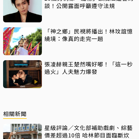
談！公開露面呼籲遵守法規
「神之鄉」民視將播出！林玟誼憶
繞境：像真的走完一趟
張凌赫親王楚然嘴好嘟！「這一秒
過火」人夫魅力爆發
相關新聞
星級評論／文化部補助戲劇、綜藝
價差超過10倍 哈林節目面臨斷炊