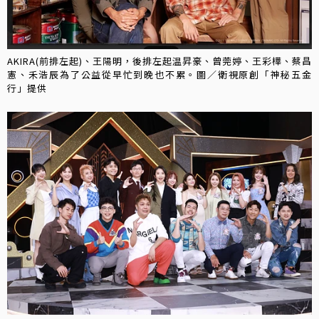
AKIRA(前排左起)、王陽明，後排左起温昇豪、曾莞婷、王彩樺、蔡昌
憲、禾浩辰為了公益從早忙到晚也不累。圖／衛視原創「神秘五金
行」提供