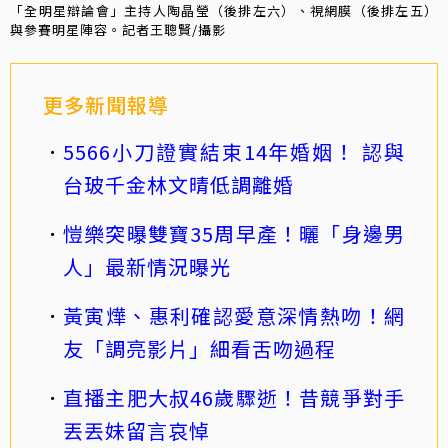
「全明星辯論會」主持人陶晶瑩（後排左六）、視網膜（後排左五）
與參賽明星陣容。記者王聰賢/攝影
更多新聞報導
5566小刀證實結束14年婚姻！ 認與
台玻千金林文晴低調離婚
愷樂突曝雙寶35周早產！曬「身邊男
人」最新情況曝光
黃寅燁、惠利確認愛意深情熱吻！網
友「調亮影片」細看舌吻過程
直播主肥大叔46歲驟逝！昔競爭對手
丟丟妹留言哀悼