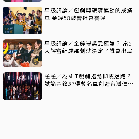
星級評論／戲劇與現實連動的成績
單 金鐘58敲響社會警鐘
星級評論／金鐘得獎靠運氣？ 當5
人評審組成那刻就決定了誰會出局
雀雀／為MIT戲劇指路抑或擋路？
試論金鐘57得獎名單創造台灣價值
密碼