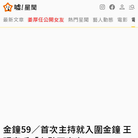
最新文章
姜厚任公開女友
熱門星聞
藝人動態
電影
電
金鐘59／首次主持就入圍金鐘 王