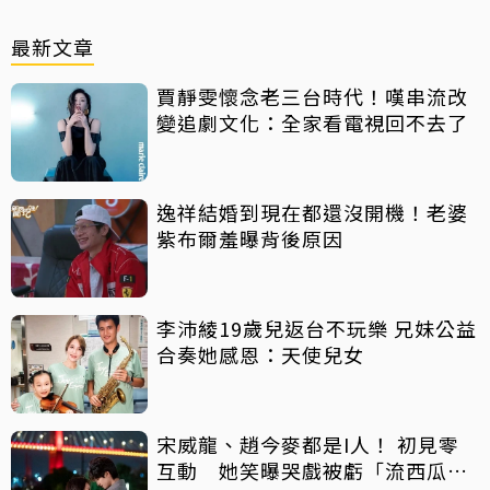
最新文章
賈靜雯懷念老三台時代！嘆串流改
變追劇文化：全家看電視回不去了
逸祥結婚到現在都還沒開機！老婆
紫布爾羞曝背後原因
李沛綾19歲兒返台不玩樂 兄妹公益
合奏她感恩：天使兒女
宋威龍、趙今麥都是I人！ 初見零
互動 她笑曝哭戲被虧「流西瓜