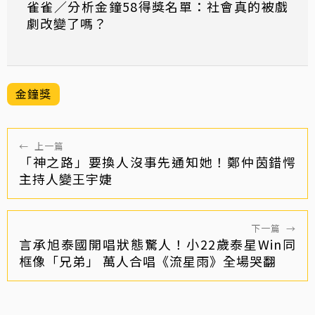
雀雀／分析金鐘58得獎名單：社會真的被戲
劇改變了嗎？
金鐘獎
←
上一篇
「神之路」要換人沒事先通知她！鄭仲茵錯愕
主持人變王宇婕
下一篇
→
言承旭泰國開唱狀態驚人！小22歲泰星Win同
框像「兄弟」 萬人合唱《流星雨》全場哭翻