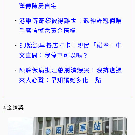
驚傳陳屍自宅
港樂傳奇黎彼得離世！歌神許冠傑曬
手寫信悼念黃金搭檔
SJ始源早餐店打卡！親民「碰拳」中
文直問：我停車可以嗎？
陳聆薇病逝江蕙崩潰爆哭！洩抗癌過
來人心聲：早知讓她多化一點
#金鐘獎