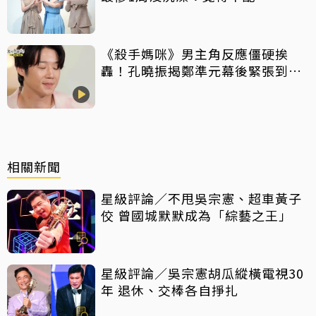
《殺手媽咪》男主角反應僵硬挨
轟！孔曉振揭鄭準元幕後緊張到
吐 評論家開砲：積極一點
相關新聞
星級評論／不甩吳宗憲、超車黃子
佼 曾國城默默成為「綜藝之王」
星級評論／吳宗憲胡瓜縱橫電視30
年 退休、交棒各自掙扎