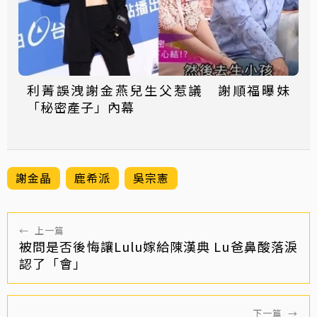
利菁誤洩謝金燕兒生父惹議 謝順福曝妹
「秘密產子」內幕
謝金晶
鹿希派
吳宗憲
←
上一篇
被問是否後悔讓Lulu嫁給陳漢典 Lu爸鼻酸落淚
認了「會」
下一篇
→