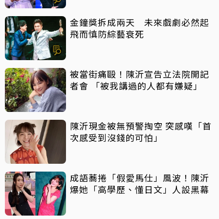
金鐘獎拆成兩天 未來戲劇必然起
飛而慎防綜藝衰死
被當街痛毆！陳沂宣告立法院開記
者會 「被我講過的人都有嫌疑」
陳沂現金被無預警掏空 突感嘆「首
次感受到沒錢的可怕」
成語蕎捲「假愛馬仕」風波！陳沂
爆她「高學歷、懂日文」人設黑幕