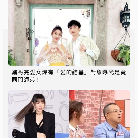
豬哥亮愛女爆有「愛的結晶」對象曝光是竟
同門師弟！