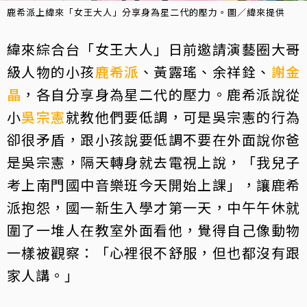
鹿希派上緯來「女王大人」分享身為星二代的壓力。圖／緯來提供
緯來綜合台「女王大人」日前邀請演藝圈大哥
級人物的小孩
鹿希派
、黃露瑤、余祥銓、
謝金
晶
，各自分享身為星二代的壓力。鹿希派說從
小
吳宗憲
就教他們要低調，可是吳宗憲的行為
卻很矛盾，跟小孩說要低調不要在外面說你爸
是吳宗憲，隔天轉身就去電視上說，「我兒子
考上南門國中音樂班今天開始上課」，讓鹿希
派抱怨，國一新生入學才第一天，中午午休就
圍了一堆人在教室外面看他，覺得自己像動物
一樣被觀察：「心裡很不舒服，但也都沒有跟
家人講。」