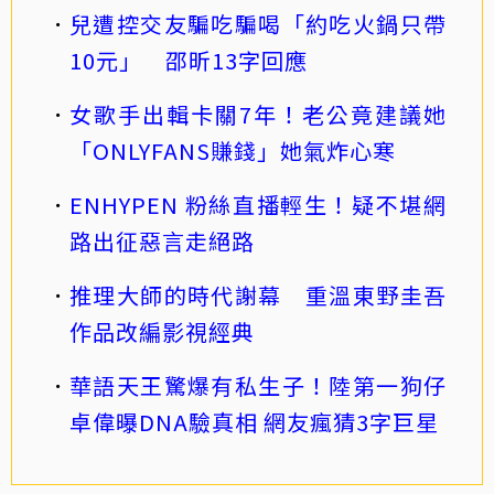
兒遭控交友騙吃騙喝「約吃火鍋只帶
10元」 邵昕13字回應
女歌手出輯卡關7年！老公竟建議她
「ONLYFANS賺錢」她氣炸心寒
ENHYPEN 粉絲直播輕生！疑不堪網
路出征惡言走絕路
推理大師的時代謝幕 重溫東野圭吾
作品改編影視經典
華語天王驚爆有私生子！陸第一狗仔
卓偉曝DNA驗真相 網友瘋猜3字巨星