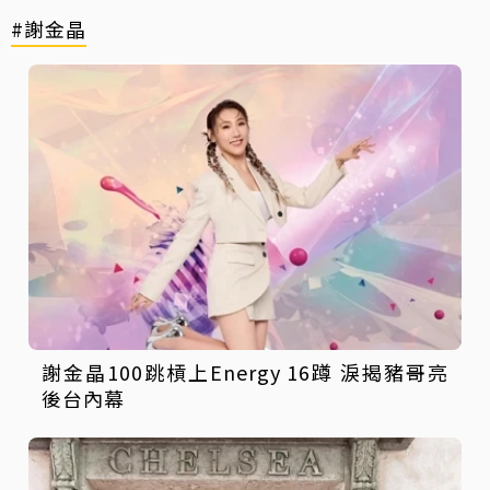
#謝金晶
謝金晶100跳槓上Energy 16蹲 淚揭豬哥亮
後台內幕