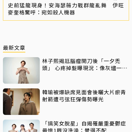
史前猛龍現身！安海瑟薇力戰群龍亂舞 伊旺
麥奎格驚呼：宛如殺人機器
最新文章
林子熙揭尪腦瘤開刀後「一夕禿
頭」 心疼掉髮曝現況：像灰燼一直
飛走
韓瑜被爆缺席見面會後曬大片瘀青
射箭遭弓弦狂彈傷勢曝光
「搞笑女脫星」自揭罹嚴重憂鬱症
最慘1周沒洗澡：覺得不配