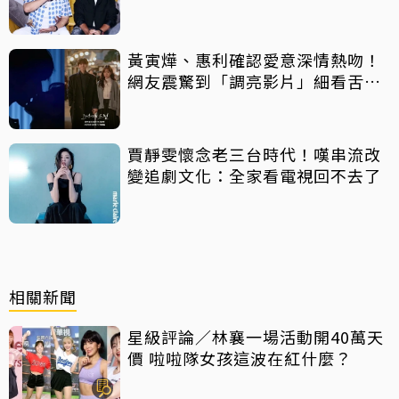
黃寅燁、惠利確認愛意深情熱吻！
網友震驚到「調亮影片」細看舌吻
過程
賈靜雯懷念老三台時代！嘆串流改
變追劇文化：全家看電視回不去了
相關新聞
星級評論／林襄一場活動開40萬天
價 啦啦隊女孩這波在紅什麼？