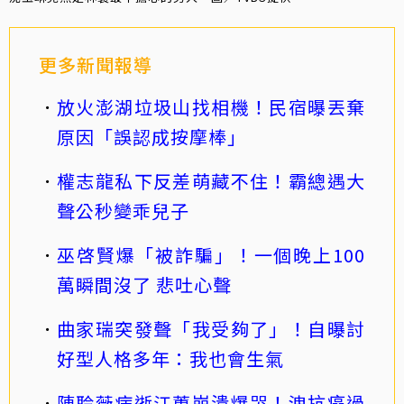
更多新聞報導
放火澎湖垃圾山找相機！民宿曝丟棄
原因「誤認成按摩棒」
權志龍私下反差萌藏不住！霸總遇大
聲公秒變乖兒子
巫啓賢爆「被詐騙」！一個晚上100
萬瞬間沒了 悲吐心聲
曲家瑞突發聲「我受夠了」！自曝討
好型人格多年：我也會生氣
陳聆薇病逝江蕙崩潰爆哭！洩抗癌過