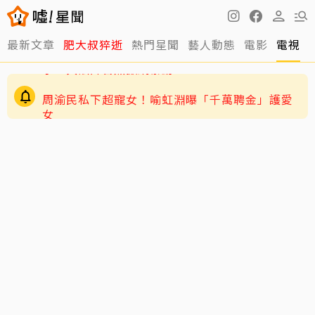
最新文章
肥大叔猝逝
熱門星聞
藝人動態
電影
電視
周渝民私下超寵女！喻虹淵曝「千萬聘金」護愛
女
GD私下反差萌藏不住！霸總遇大聲公秒變乖兒
子、與法師合照掀網暴動