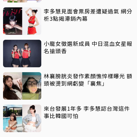
李多慧見面會票房差遭疑過氣 網分
析3點揭滯銷內幕
小龍女徵選新成員 中日混血女星報
名搶頭香
林襄膀胱炎發作素顏憔悴樣曝光 額
頭被燙到網虧變「襄焦」
來台發展1年多 李多慧認台灣這件
事比韓國可怕