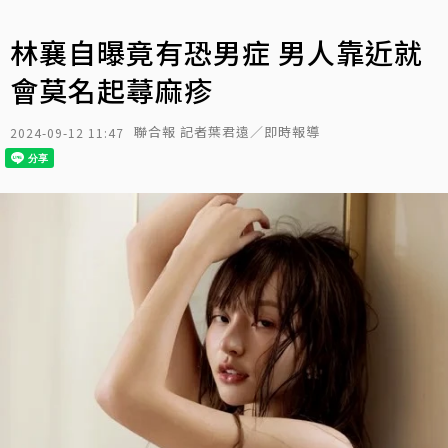
林襄自曝竟有恐男症 男人靠近就
會莫名起蕁麻疹
聯合報 記者葉君遠／即時報導
2024-09-12 11:47