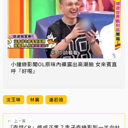
小鐘錄影聞OL原味內褲露出高潮臉 女來賓直
呼「好噁」
沈玉琳
林襄
潘若迪
←
上一篇
「森恬CP」修成正果？李子森錄影到一半向杜