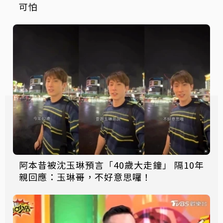
可怕
阿本昔被沈玉琳預言「40歲大走鐘」 隔10年
親回應：玉琳哥，不好意思囉！