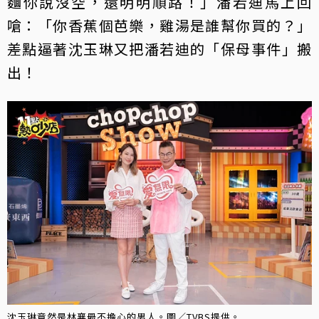
麵你說沒空，還明明順路！」潘若迪馬上回
嗆：「你香蕉個芭樂，雞湯是誰幫你買的？」
差點逼著沈玉琳又把潘若迪的「保母事件」搬
出！
沈玉琳竟然是林襄最不擔心的男人。圖／TVBS提供。