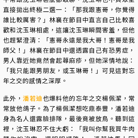
直接拋出終極二選一：「那我跟憲哥，你覺得
誰比較厲害？」林襄在節目中直言自己比較喜
歡和沈玉琳相處，這讓沈玉琳瞬間害羞，但他
也趕緊澄清：「憲哥永遠是我大哥！憲哥是我
師父！」林襄在節目中還透露自己有恐男症，
男人靠近她竟然會起蕁麻疹，但她深情地說：
「我只能跟男朋友，或玉琳哥！」可見這對忘
年之交的感情之深厚。
此外，
潘若迪
也爆料他的忘年之交楊佩潔，常
常放他鴿子。為了楊佩潔想吃鼎泰豐，潘若迪
身為名人還露臉排隊，最後竟被放鳥。聽到這
裡，沈玉琳忍不住大虧：「我叫你幫我買牛肉