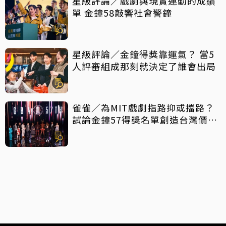
星級評論／戲劇與現實連動的成績
單 金鐘58敲響社會警鐘
星級評論／金鐘得獎靠運氣？ 當5
人評審組成那刻就決定了誰會出局
雀雀／為MIT戲劇指路抑或擋路？
試論金鐘57得獎名單創造台灣價值
密碼