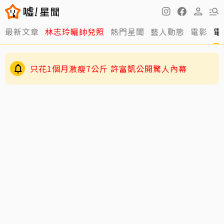
最新文章
林志玲曬帥兒照
熱門星聞
藝人動態
電影
電
只花1個月激瘦7公斤 許富凱公開驚人內幕