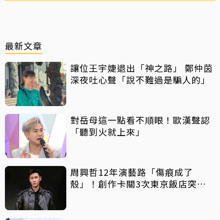
最新文章
讓位王宇婕退出「神之路」 鄭仲茵
深夜吐心聲「說不難過是騙人的」
對岳母這一點看不順眼！歐漢聲認
「聽到火就上來」
周興哲12年演藝路「傷痕成了
殼」！創作卡關3次東京飯店突找
回靈感