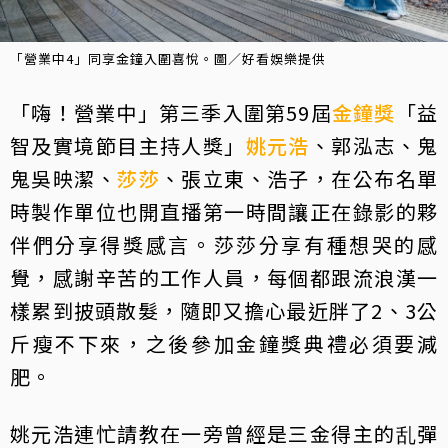
「營業中4」同享金鐘入圍喜悅。圖／好看娛樂提供
「嗨！營業中」第三季入圍第59屆
金鐘獎
「益
智及實境節目主持人獎」
姚元浩
、郭泓志、鬼
鬼吳映潔、
莎莎
、張立東、浩子，在公布名單
時製作單位也開直播第一時間讓正在錄影的夥
伴們分享得獎感言。莎莎分享有種想哭的感
覺，感謝辛苦的工作人員，每個都跟流浪漢一
樣累到披頭散髮，隨即又擔心最近胖了2、3公
斤瘦不下來，之後參加金鐘獎典禮必須要減
肥。
姚元浩連忙請教在一旁曾經是三金得主的乱彈