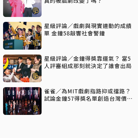
真的被戲劇改變了嗎？
星級評論／戲劇與現實連動的成績
單 金鐘58敲響社會警鐘
星級評論／金鐘得獎靠運氣？ 當5
人評審組成那刻就決定了誰會出局
雀雀／為MIT戲劇指路抑或擋路？
試論金鐘57得獎名單創造台灣價值
密碼