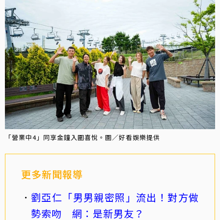
「營業中4」同享金鐘入圍喜悅。圖／好看娛樂提供
更多新聞報導
劉亞仁「男男親密照」流出！對方做
勢索吻 網：是新男友？