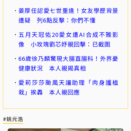
姜厚任認愛七世重逢！女友學歷背景
遭疑 列6點反擊：你們不懂
五月天冠佑20愛女遭AI合成不雅影
像 小玫瑰劉芯妤親回擊：已截圖
66歲徐乃麟驚現大腸直腸科！外界憂
健康狀況 本人親揭真相
愛莉莎莎颱風天讓助理「肉身護植
栽」挨轟 本人親回應
#姚元浩