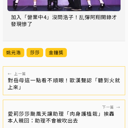
加入「營業中4」沒問浩子！乱彈阿翔開錄才
發現慘了
姚元浩
莎莎
金鐘獎
←
上一篇
對岳母這一點看不順眼！歐漢聲認「聽到火就
上來」
下一篇
→
愛莉莎莎颱風天讓助理「肉身護植栽」挨轟
本人親回：助理不會被吹出去