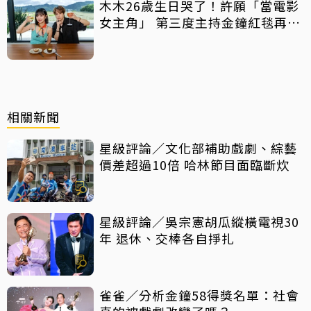
木木26歲生日哭了！許願「當電影
女主角」 第三度主持金鐘紅毯再喊
話
相關新聞
星級評論／文化部補助戲劇、綜藝
價差超過10倍 哈林節目面臨斷炊
星級評論／吳宗憲胡瓜縱橫電視30
年 退休、交棒各自掙扎
雀雀／分析金鐘58得獎名單：社會