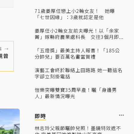
71歲姜厚任戀上小2輪女友！ 她曝
「七世因緣」：3歲就認定是他
姜厚任小2輪女友前夫曝光！以「余家
菁」嫁縣府農業處科長 交往3個月即...
篇
→
「五燈獎」最美主持人報喜！「185公
親曾
分帥兒」要百萬名畫當賀禮
演藝工會終於聯絡上田路路 她一聽這名
字卻立刻掛電話
愷樂突曝雙寶35周早產！曬「身邊男
人」最新情況曝光
即時
林志玲父親節曬帥兒照！墨鏡特效遮不