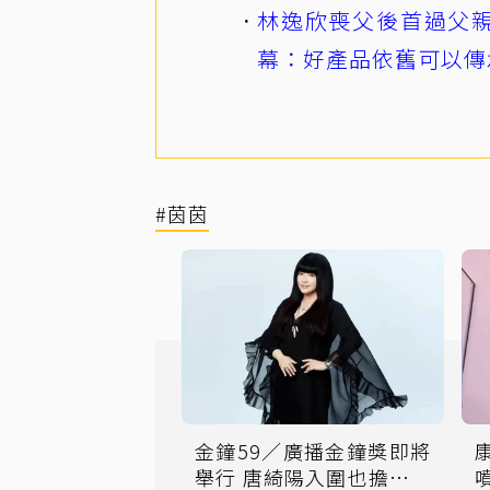
林逸欣喪父後首過父親
幕：好產品依舊可以傳
#茵茵
金鐘59／廣播金鐘獎即將
舉行 唐綺陽入圍也擔任頒