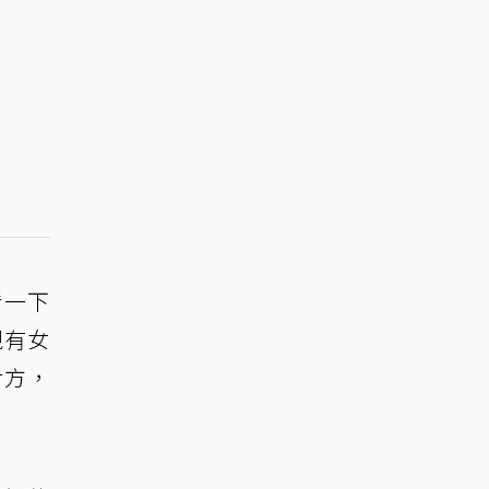
看一下
現有女
對方，