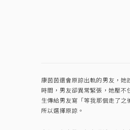
康茵茵還會原諒出軌的男友，她
時間，男友卻異常緊張，她壓不
生傳給男友寫「等我那個走了之
所以選擇原諒。