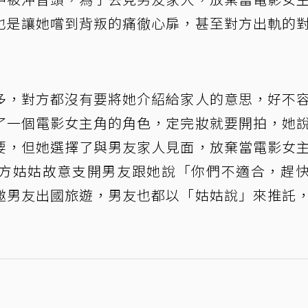
也是讓她嚐到背叛的痛徹心扉，甚至對方出軌的
多，對方都沒有要將她介紹給家人的意思，好不
了一個電影女主角的角色，定完妝就要開拍，她
要，但她選擇了與男友家人見面，放棄當電影女
方姑姑故意支開男友跟她說「你們不適合，趕
邀男友出國旅遊，男友也都以「姑姑說」來推託