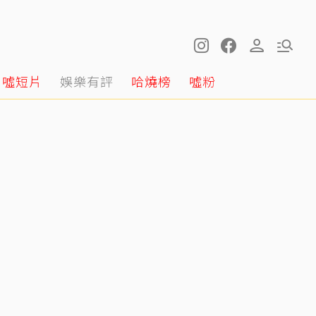
噓短片
娛樂有評
哈燒榜
噓粉