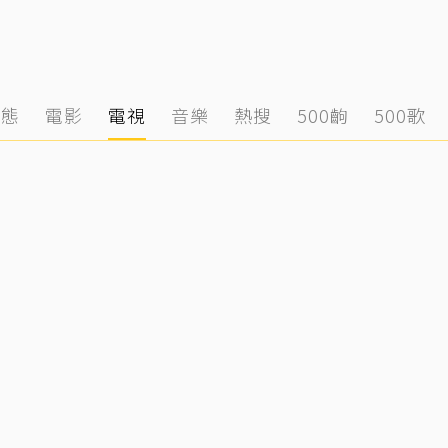
動態
電影
電視
音樂
熱搜
500齣
500歌