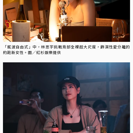
「妮波自由式」中，林思宇挑戰背部全裸超大尺度，飾演性愛分離的
約跑新女性。圖／紅杉娛樂提供