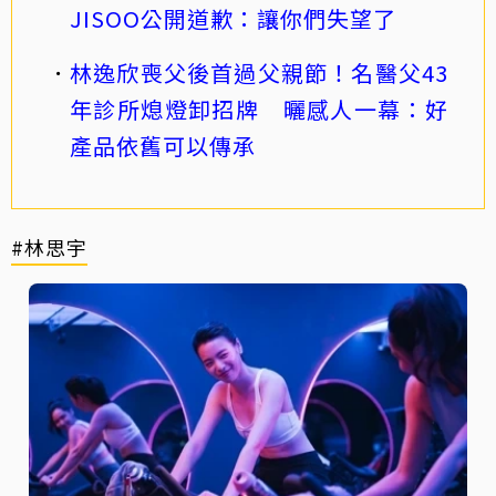
JISOO公開道歉：讓你們失望了
林逸欣喪父後首過父親節！名醫父43
年診所熄燈卸招牌 曬感人一幕：好
產品依舊可以傳承
#林思宇