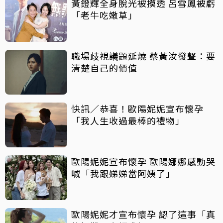
黃鐙輝全身脫光被摸透 呂雪鳳被虧
「老牛吃嫩草」
職場歧視議題延燒 蔡黃汝發聲：要
清楚自己的價值
快訊／恭喜！歐陽妮妮宣布懷孕
「我人生收過最棒的禮物」
歐陽妮妮宣布懷孕 歐陽娜娜感動哭
喊「我跟娣娣當阿姨了」
歐陽妮妮才宣布懷孕 認了這事「真