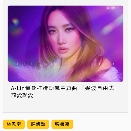
A-Lin量身打造動感主題曲 「妮波自由式」
該愛就愛
林思宇
莊凱勛
張書豪