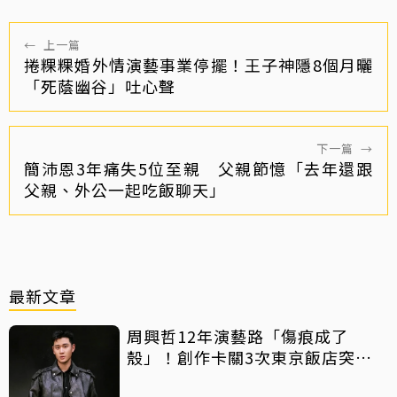
←
上一篇
捲粿粿婚外情演藝事業停擺！王子神隱8個月曬
「死蔭幽谷」吐心聲
下一篇
→
簡沛恩3年痛失5位至親 父親節憶「去年還跟
父親、外公一起吃飯聊天」
最新文章
周興哲12年演藝路「傷痕成了
殼」！創作卡關3次東京飯店突找
回靈感