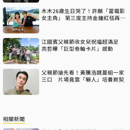
木木26歲生日哭了！許願「當電影
女主角」 第三度主持金鐘紅毯再喊
話
江國賓父親節收女兒祝福超滿足
亮哲曝「巨型卷軸卡片」感動
父親節搶先看！黃騰浩魏蔓組一家
三口 片場竟靠「嚇人」培養默契
相關新聞