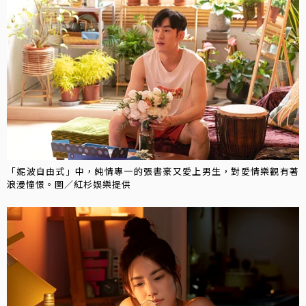
「妮波自由式」中，純情專一的張書豪又愛上男生，對愛情樂觀有著
浪漫憧憬。圖／紅杉娛樂提供