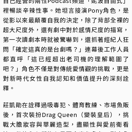
自己經營的兩性Podcast頻道「妮波自由式」
裡暢談辛辣性事。她坦言接演Pony角色，是
從影以來最顛覆自我的決定，除了背部全裸的
超大尺度外，還有劇中對於感情尺度的描寫，
第一次讀劇本時就被驚嚇到，還抓著經紀人狂
問「確定這真的是台劇嗎？」連幕後工作人員
都直呼「這已經超出老司機的理解範圍了
吧？」角色不僅是對傳統愛情觀的挑戰，更是
對新時代女性自我認知和價值提升的深刻詮
釋。
莊凱勛在詮釋過吸毒犯、體育教練、市場魚販
後，首次裝扮Drag Queen（變裝皇后），挑
戰大膽妝容與華麗造型，盡顯性與愛前衛看