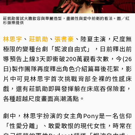
莊凱勛嘗試大膽妝容與華麗造型，盡顯性與愛中前衛的看法。圖／紅
杉娛樂提供
林思宇
、
莊凱勛
、
張書豪
、陸夏主演，尺度無
極限的變種台劇「妮波自由式」，日前釋出前
導預告上線3天即衝破200萬觀看次數，今(26
日)製作團隊再度釋出角色介紹篇幕後花絮，影
片中可見林思宇首次挑戰背部全裸的性感床
戲，還有莊凱勛即興發揮躲在床底吞保險套，
各種超越尺度畫面高潮滿點。
劇中，林思宇扮演的女主角Pony是一名信仰
「性愛分離」、敢愛敢恨的現代女性，時常在