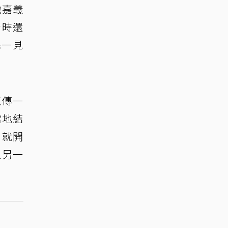
地嘉義
青時還
民一見
王傳一
當地結
刻就開
上另一