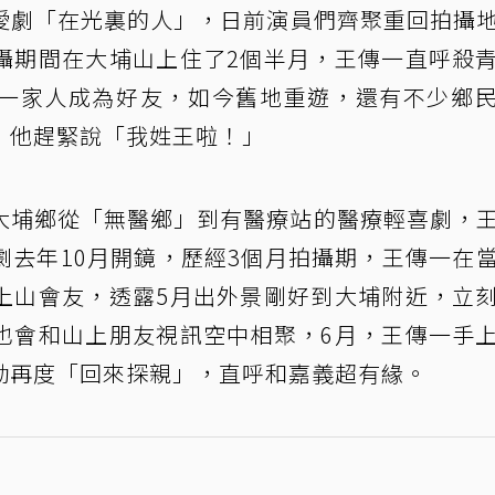
愛劇「在光裏的人」，日前演員們齊聚重回拍攝
攝期間在大埔山上住了2個半月，王傳一直呼殺
一家人成為好友，如今舊地重遊，還有不少鄉
，他趕緊說「我姓王啦！」
大埔鄉從「無醫鄉」到有醫療站的醫療輕喜劇，
劇去年10月開鏡，歷經3個月拍攝期，王傳一在
上山會友，透露5月出外景剛好到大埔附近，立
也會和山上朋友視訊空中相聚，6月，王傳一手
勤再度「回來探親」，直呼和嘉義超有緣。