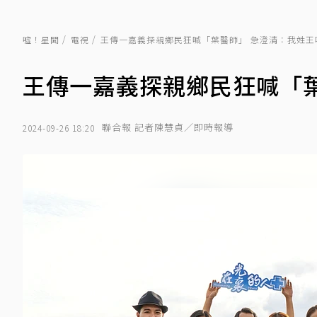
噓！星聞
電視
王傳一嘉義探親鄉民狂喊「葉醫師」 急澄清：我姓王
王傳一嘉義探親鄉民狂喊「葉
聯合報 記者陳慧貞／即時報導
2024-09-26 18:20