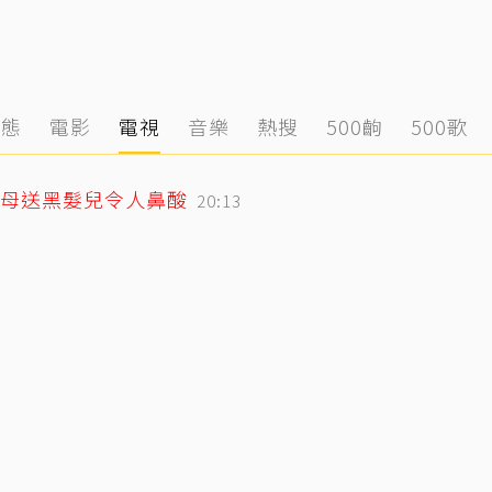
動態
電影
電視
音樂
熱搜
500齣
500歌
母送黑髮兒令人鼻酸
20:13