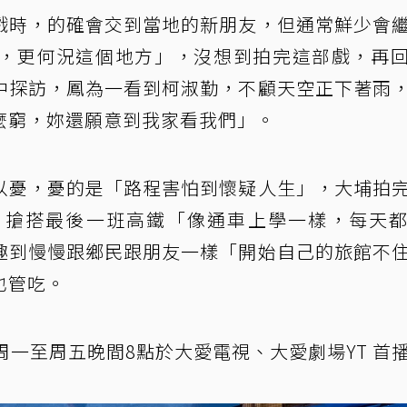
戲時，的確會交到當地的新朋友，但通常鮮少會
，更何況這個地方」，沒想到拍完這部戲，再
中探訪，鳳為一看到柯淑勤，不顧天空正下著雨
麼窮，妳還願意到我家看我們」。
以憂，憂的是「路程害怕到懷疑人生」，大埔拍
，搶搭最後一班高鐵「像通車上學一樣，每天
趣到慢慢跟鄉民跟朋友一樣「開始自己的旅館不
也管吃。
周一至周五晚間8點於大愛電視、大愛劇場YT 首