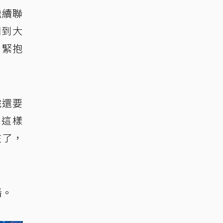
繼續聯
回到大
，緊抱
完還要
都這樣
住了，
播。