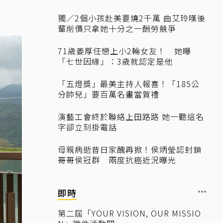
獨／2個小孩赴美要燒2千萬 曲艾玲嘆後
輩削價只拿她十分之一酬勞競爭
71歲姜厚任戀上小2輪女友！ 她曝
「七世因緣」：3歲就認定是他
「五燈獎」最美主持人報喜！「185公
分帥兒」要百萬名畫當賀禮
演藝工會終於聯絡上田路路 她一聽這名
字卻立刻掛電話
母親病逝昔日家醜再掀！侯炳瑩認封鎖
哥哥侯冠群 兩度抗癌近況曝光
即時
第二屆「YOUR VISION, OUR MISSIO