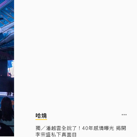
哈燒
獨／潘越雲全說了！40年感情曝光 揭開
李宗盛私下真面目