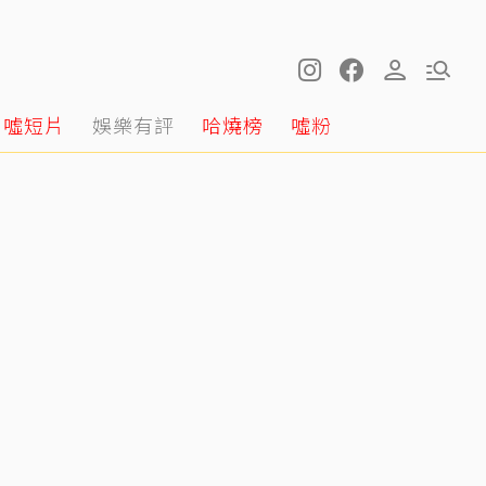
噓短片
娛樂有評
哈燒榜
噓粉