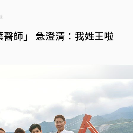
啦
醫師」 急澄清：我姓王啦