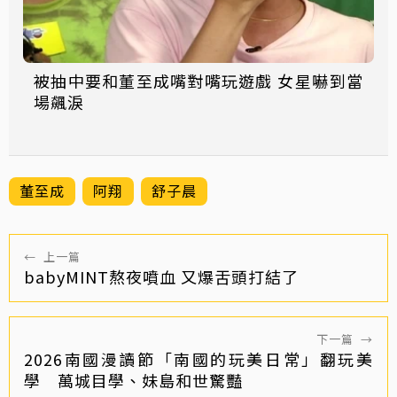
被抽中要和董至成嘴對嘴玩遊戲 女星嚇到當
場飆淚
董至成
阿翔
舒子晨
←
上一篇
babyMINT熬夜噴血 又爆舌頭打結了
下一篇
→
2026南國漫讀節「南國的玩美日常」翻玩美
學 萬城目學、妹島和世驚豔