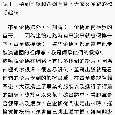
呢！一聽到可以和企鵝互動，大家又雀躍的歡
呼起來。
一來到企鵝館外，阿翔說：「企鵝是南極界的
董哥」，因為企鵝走路時有事沒事就會假摔一
下，董至成接話：「這些企鵝可都是當年他走
進演藝圈的祖師爺，我是師承他們的假摔!」，
籃籃說企鵝在網路上有很多摔倒的影片，因為
南極的冰很滑，很容易滑倒，董哥出道就是看
他們的影片學到的假摔靈感！在董至成認祖歸
宗後，大家換上了專業的服裝以及進行了行前
的訓練，終於可以來幫企鵝量體重、看腳掌是
否健康以及餵食，在企鵝從門後走出來時，搖
搖擺擺模樣，還會自已跳上體重機，讓阿翔少