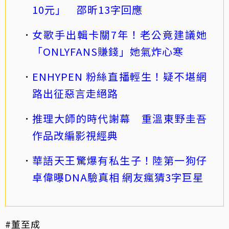
10元」 邵昕13字回應
女歌手出輯卡關7年！老公竟建議她
「ONLYFANS賺錢」她氣炸心寒
ENHYPEN 粉絲直播輕生！疑不堪網
路出征惡言走絕路
推理大師的時代謝幕 重溫東野圭吾
作品改編影視經典
華語天王驚爆有私生子！陸第一狗仔
卓偉曝DNA驗真相 網友瘋猜3字巨星
#董至成