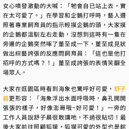
女心噴發激動的大喊：「牠會自已站上去，實
在太可愛了。」在學習和企鵝打呼時，藝人遵
照著專業飼育員的指示輕摸企鵝的頭，大家摸
的企鵝都溫馴左右走動，沒想到這時有一隻在
旁邊的企鵝突然啄了董至成一下，董至成見狀
做出綜藝誇張的反應問飼育員：「這也是他打
招呼的方式嗎？！」董至成誇張的表情笑翻全
場眾人。
大家在逛園區時看到海象也驚呼好可愛，
舒子
晨
更形容：「海象浮出水面呼吸時，鼻孔開開
張張的樣子，好像澎哥哦~好可愛！」一旁的
工作人員說舒子晨很敢講吔，不過很貼切！最
後大家前往照顧狐獴，狐獴可愛的外型也是館