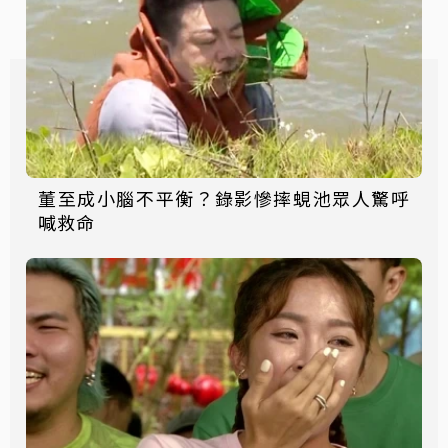
董至成小腦不平衡？錄影慘摔蜆池眾人驚呼
喊救命