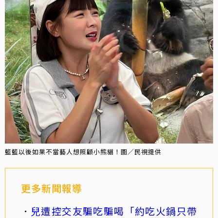
籃籃以後如果不當藝人想照顧小熊貓！圖／民視提供
更多新聞報導
兒遭控交友騙吃騙喝「約吃火鍋只帶