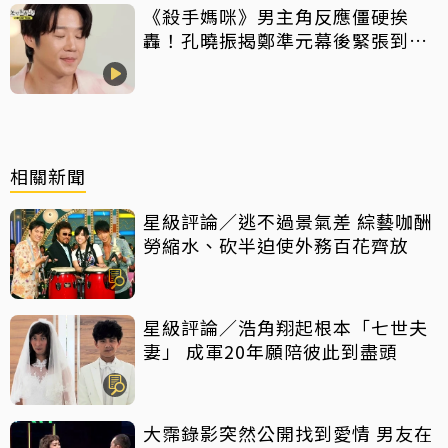
《殺手媽咪》男主角反應僵硬挨
轟！孔曉振揭鄭準元幕後緊張到
吐 評論家開砲：積極一點
相關新聞
星級評論／逃不過景氣差 綜藝咖酬
勞縮水、砍半迫使外務百花齊放
星級評論／浩角翔起根本「七世夫
妻」 成軍20年願陪彼此到盡頭
大霈錄影突然公開找到愛情 男友在