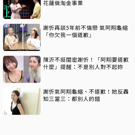
花蓮做淘金事業
謝忻再談5年前不倫戀 氣阿翔龜縮
「你欠我一個道歉」
陳沂不挺閨密謝忻！「阿翔要道歉
什麼」提醒：不是別人對不起妳
謝忻氣阿翔龜縮、不道歉！她反轟
知三當三：都別人的錯