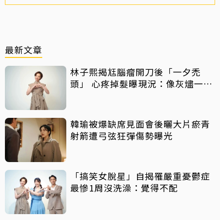
最新文章
林子熙揭尪腦瘤開刀後「一夕禿
頭」 心疼掉髮曝現況：像灰燼一直
飛走
韓瑜被爆缺席見面會後曬大片瘀青
射箭遭弓弦狂彈傷勢曝光
「搞笑女脫星」自揭罹嚴重憂鬱症
最慘1周沒洗澡：覺得不配