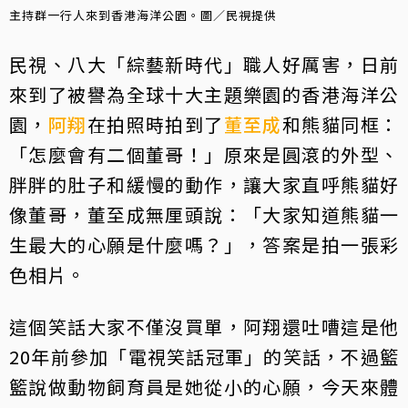
主持群一行人來到香港海洋公園。圖／民視提供
民視、八大「綜藝新時代」職人好厲害，日前
來到了被譽為全球十大主題樂園的香港海洋公
園，
阿翔
在拍照時拍到了
董至成
和熊貓同框：
「怎麼會有二個董哥！」原來是圓滾的外型、
胖胖的肚子和緩慢的動作，讓大家直呼熊貓好
像董哥，董至成無厘頭說：「大家知道熊貓一
生最大的心願是什麼嗎？」，答案是拍一張彩
色相片。
這個笑話大家不僅沒買單，阿翔還吐嘈這是他
20年前參加「電視笑話冠軍」的笑話，不過籃
籃說做動物飼育員是她從小的心願，今天來體