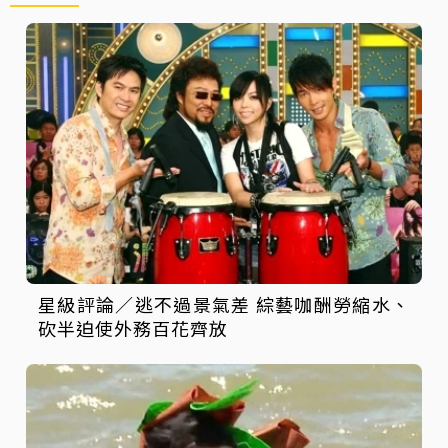
星級評論／逃不過景氣差 綜藝咖酬勞縮水、
砍半迫使外務百花齊放