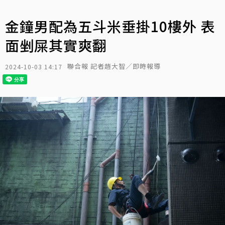
金鐘男配為五斗米垂掛10樓外 表
面剉屎其實爽翻
聯合報 記者趙大智／即時報導
2024-10-03 14:17