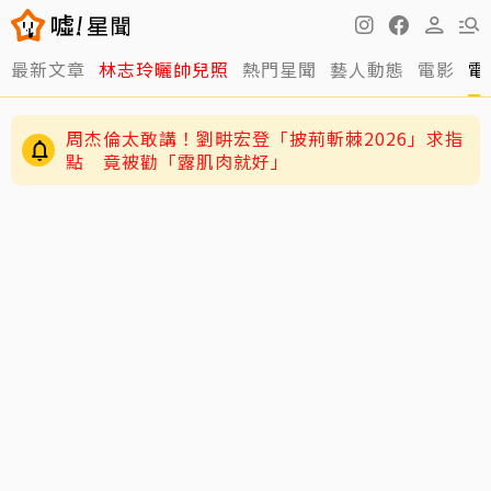
最新文章
林志玲曬帥兒照
熱門星聞
藝人動態
電影
電
周杰倫太敢講！劉畊宏登「披荊斬棘2026」求指
點 竟被勸「露肌肉就好」
姜厚任女友學歷遭質疑！68歲資深藝人發聲力
挺：她真的是我學生