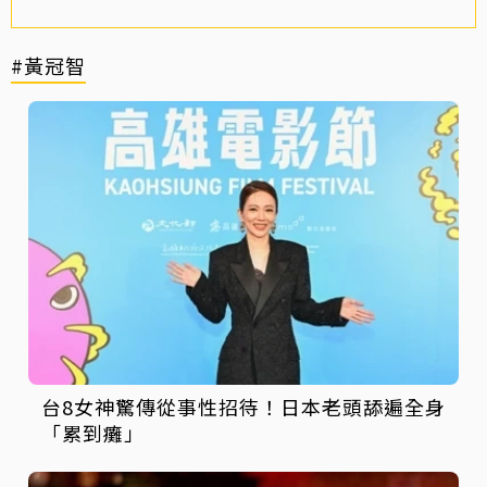
#黃冠智
台8女神驚傳從事性招待！日本老頭舔遍全身
「累到癱」