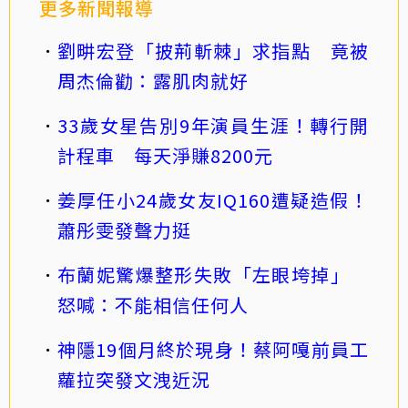
更多新聞報導
劉畊宏登「披荊斬棘」求指點 竟被
周杰倫勸：露肌肉就好
33歲女星告別9年演員生涯！轉行開
計程車 每天淨賺8200元
姜厚任小24歲女友IQ160遭疑造假！
蕭彤雯發聲力挺
布蘭妮驚爆整形失敗「左眼垮掉」
怒喊：不能相信任何人
神隱19個月終於現身！蔡阿嘎前員工
蘿拉突發文洩近況