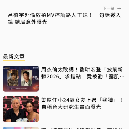
下一篇
→
呂植宇赴倫敦拍MV搭訕路人正妹！一句話邀入
鏡 結局意外曝光
最新文章
周杰倫太敢講！劉畊宏登「披荊斬
棘2026」求指點 竟被勸「露肌肉
就好」
姜厚任小24歲女友上過「我猜」！
自稱台大研究生畫面曝光