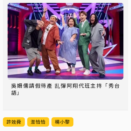
吳姍儒請假待產 乱彈阿翔代班主持「秀台
語」
許效舜
澎恰恰
楊小黎