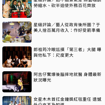
勞縮水、砍半迫使外務百花齊放
星級評論／藝人從政背後所圖？于
美人捨百萬月收入：作好受箭準備
郎祖筠冷眼尪摸「第三者」大腿 曝
與他私下：尺度更大
阿吉仔驚爆後腦摔地就醫 身體最新
狀況曝光
女星木木首扛金鐘獎紅毯重任 遺憾
外公來不及知道