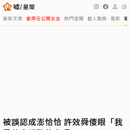
最新文章
姜厚任公開女友
熱門星聞
藝人動態
電影
電
被誤認成澎恰恰 許效舜傻眼「我