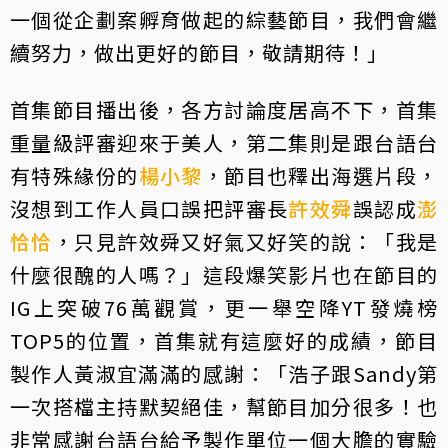
一個從企劃案孵育做起的綜藝節目，我們會繼
續努力，做出更好的節目，敬請期待！」
首集節目播出後，各方討論度居高不下，首集
重量級評審迎來于美人，第二集則是跟台語台
有特殊緣份的
楊小黎
，節目也釋出海選片段，
沒想到工作人員口誤把評審長
許效舜
誤認成
澎
恰恰
，只見許效舜又好氣又好笑的說：「我是
什麼很醜的人嗎？」這段爆笑影片也在節目的
IG上突破76萬觀賞，更一舉空降YT發燒榜
TOP5的位置，首集就有這麼好的成績，節目
製作人黃淑宜滿滿的感謝：「浩子跟Sandy第
一次搭檔主持默契絕佳，幫節目加分很多！也
非常感謝台語台給予製作單位一個大膽的實驗