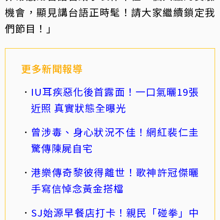
機會，顯見講台語正時髦！請大家繼續鎖定我
們節目！」
更多新聞報導
IU耳疾惡化後首露面！一口氣曬19張
近照 真實狀態全曝光
曾涉毒、身心狀況不佳！網紅裴仁圭
驚傳陳屍自宅
港樂傳奇黎彼得離世！歌神許冠傑曬
手寫信悼念黃金搭檔
SJ始源早餐店打卡！親民「碰拳」中