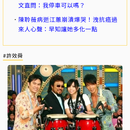
文直問：我停車可以嗎？
陳聆薇病逝江蕙崩潰爆哭！洩抗癌過
來人心聲：早知讓她多化一點
#許效舜