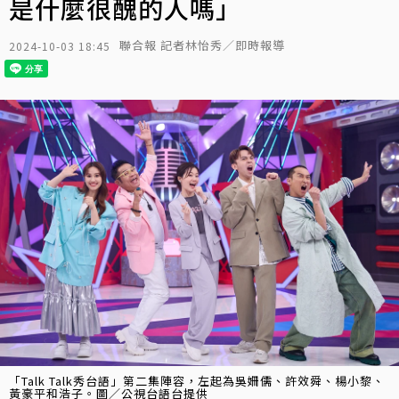
是什麼很醜的人嗎」
聯合報 記者林怡秀／即時報導
2024-10-03 18:45
「Talk Talk秀台語」第二集陣容，左起為吳姍儒、許效舜、楊小黎、
黃豪平和浩子。圖／公視台語台提供