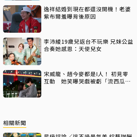
逸祥結婚到現在都還沒開機！老婆
紫布爾羞曝背後原因
李沛綾19歲兒返台不玩樂 兄妹公益
合奏她感恩：天使兒女
宋威龍、趙今麥都是I人！ 初見零
互動 她笑曝哭戲被虧「流西瓜
汁」
相關新聞
星級評論／逃不過景氣差 綜藝咖酬