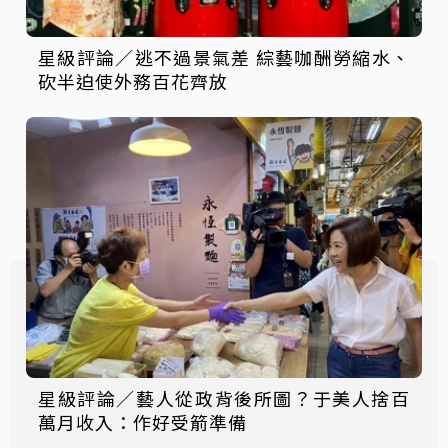
星級評論／逃不過景氣差 綜藝咖酬勞縮水、
砍半迫使外務百花齊放
星級評論／藝人從政背後所圖？于美人捨百
萬月收入：作好受箭準備