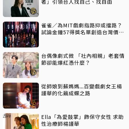
者」引領台人找自己、找自由
雀雀／為MIT戲劇指路抑或擋路？
試論金鐘57得獎名單創造台灣價值
密碼
台偶像劇式微 「社內相親」老套情
節卻能爆紅憑什麼？
從師娘到蘇媽媽...百變戲劇女王楊
謹華的化繭成蝶之路
Ella「為愛鼓掌」飾保守女性 求助
性治療師楊謹華