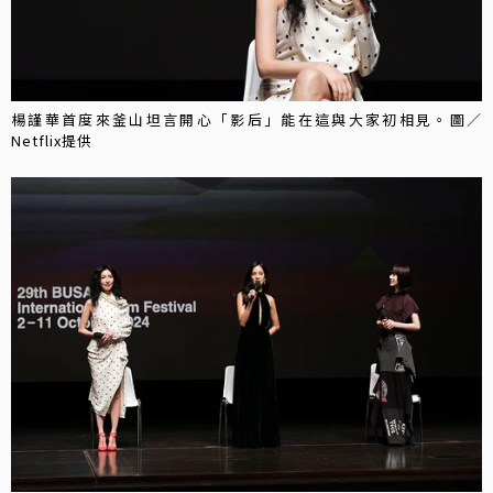
楊謹華首度來釜山坦言開心「影后」能在這與大家初相見。圖／
Netflix提供