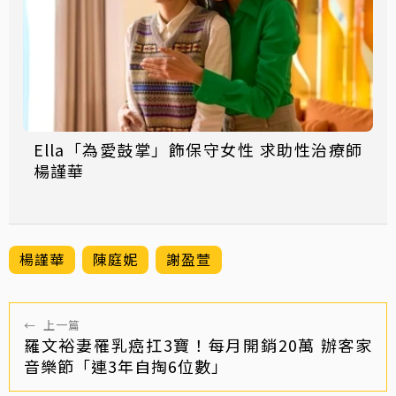
Ella「為愛鼓掌」飾保守女性 求助性治療師
楊謹華
楊謹華
陳庭妮
謝盈萱
←
上一篇
羅文裕妻罹乳癌扛3寶！每月開銷20萬 辦客家
音樂節「連3年自掏6位數」