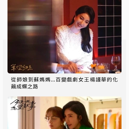
從師娘到蘇媽媽...百變戲劇女王楊謹華的化
繭成蝶之路