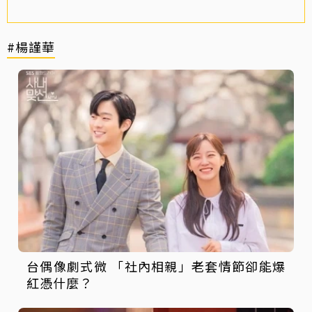
#楊謹華
台偶像劇式微 「社內相親」老套情節卻能爆
紅憑什麼？