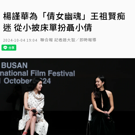
楊謹華為「倩女幽魂」王祖賢痴
迷 從小披床單扮聶小倩
聯合報 記者趙大智／即時報導
2024-10-04 19:04