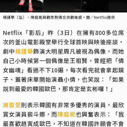
楊謹華（左）、陳庭妮與觀眾熱情交流觀後感。圖／Netflix提供
Netflix「影后」昨（3日）在擁有800多位席
次的釜山電影殿堂舉行全球首映與映後座談，
劇中
楊謹華
飾演大明星周凡被視為偶像，而她
自己小時候第一個偶像是王祖賢，曾經把「倩
女幽魂」看過不下10遍，每次看完就會拿起鏡
子、蓋著床單開始演聶小倩，也笑說：「如果
說到最愛的韓國歐巴，那肯定是玄彬囉！」
謝盈萱
則表示韓國有非常多優秀的演員，最欣
賞女演員裴斗娜，而
陳庭妮
也興奮表示：「我
最喜歡趙寅成歐巴，不知道在韓國許願會不會