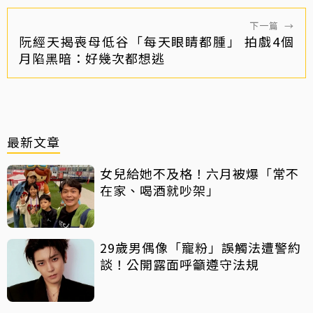
下一篇
→
阮經天揭喪母低谷「每天眼睛都腫」 拍戲4個
月陷黑暗：好幾次都想逃
最新文章
女兒給她不及格！六月被爆「常不
在家、喝酒就吵架」
29歲男偶像「寵粉」誤觸法遭警約
談！公開露面呼籲遵守法規