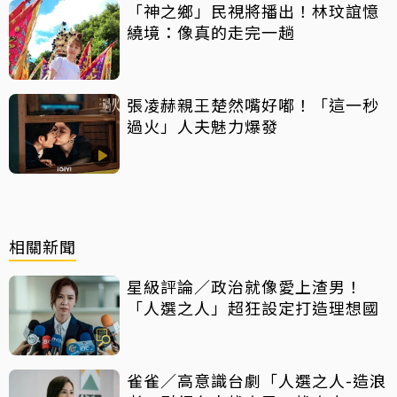
「神之鄉」民視將播出！林玟誼憶
繞境：像真的走完一趟
張凌赫親王楚然嘴好嘟！「這一秒
過火」人夫魅力爆發
相關新聞
星級評論／政治就像愛上渣男！
「人選之人」超狂設定打造理想國
雀雀／高意識台劇「人選之人-造浪