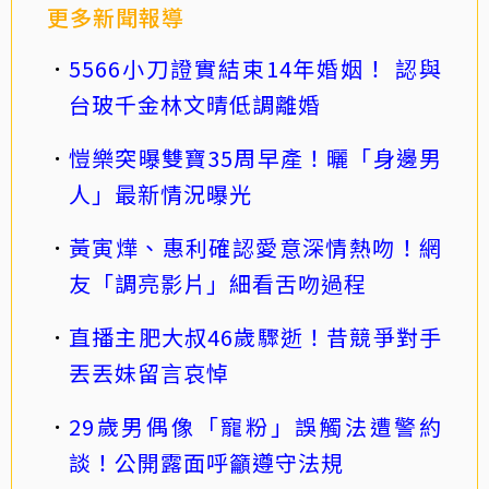
更多新聞報導
5566小刀證實結束14年婚姻！ 認與
台玻千金林文晴低調離婚
愷樂突曝雙寶35周早產！曬「身邊男
人」最新情況曝光
黃寅燁、惠利確認愛意深情熱吻！網
友「調亮影片」細看舌吻過程
直播主肥大叔46歲驟逝！昔競爭對手
丟丟妹留言哀悼
29歲男偶像「寵粉」誤觸法遭警約
談！公開露面呼籲遵守法規