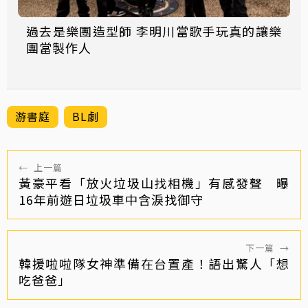
過去是樂團造型師 李明川當歌手玩真的讓樂
團當製作人
游書庭
BL劇
←
上一篇
黃豪平看「放火垃圾山找相機」有感發聲 曝
16年前遊日垃圾車中含淚找御守
下一篇
→
韓援啦啦隊女神準備在台置產！語出驚人「想
吃爸爸」