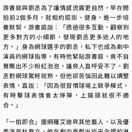
游書庭與劉丞為了讓情感流露更自然，早在開
拍前2個多月，就相約逛街、健身，進一步培
養默契，游書庭說：「透過很多互動，觀察到
更多對方的小細節，發現劉丞更多迷人的地
方。」身為網球選手的劉丞，私下也成為劇中
演員的網球指導，有時他緊貼游書庭，竟不自
覺飄出不少粉紅泡泡，讓旁人直呼受不了。劉
丞對網球駕輕就熟，但他卻苦惱因此難以調整
表情，直說：「因為很習慣球場上競爭模式，
有時擊球表情會太猙獰，上鏡頭就很不適
合。」
「一拍即合」還網羅艾迪昇其他藝人，以及優
秀演員杜韋立，他在劇中貢獻出近乎全裸的淋