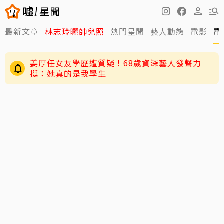
最新文章
林志玲曬帥兒照
熱門星聞
藝人動態
電影
電
周杰倫太敢講！劉畊宏登「披荊斬棘2026」求指
點 竟被勸「露肌肉就好」