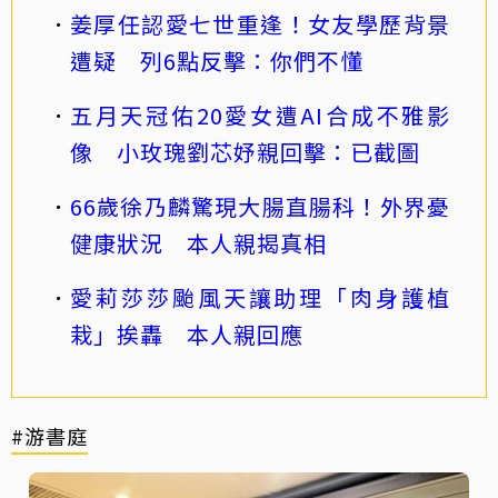
姜厚任認愛七世重逢！女友學歷背景
遭疑 列6點反擊：你們不懂
五月天冠佑20愛女遭AI合成不雅影
像 小玫瑰劉芯妤親回擊：已截圖
66歲徐乃麟驚現大腸直腸科！外界憂
健康狀況 本人親揭真相
愛莉莎莎颱風天讓助理「肉身護植
栽」挨轟 本人親回應
#游書庭