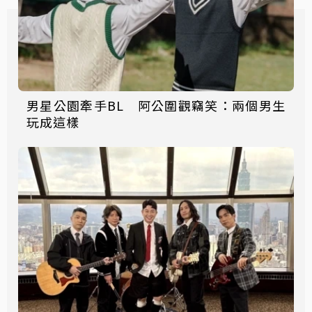
男星公園牽手BL 阿公圍觀竊笑：兩個男生
玩成這樣