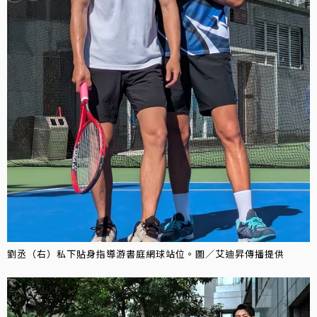
劉丞（右）私下貼身指導游書庭網球站位。圖／艾迪昇傳播提供