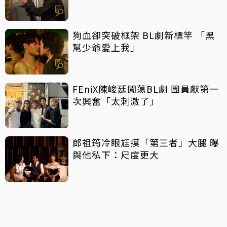
狗血卻突破框架 BL劇新標竿 「黑
幫少爺愛上我」
FEniX陳峻廷闖蕩BL劇 團員獻第一
次興奮「太刺激了」
郎祖筠冷眼尪摸「第三者」大腿 曝
與他私下：尺度更大