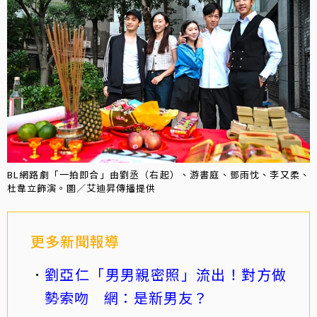
BL網路劇「一拍即合」由劉丞（右起）、游書庭、鄧雨忱、李又柔、
杜韋立飾演。圖／艾迪昇傳播提供
更多新聞報導
劉亞仁「男男親密照」流出！對方做
勢索吻 網：是新男友？