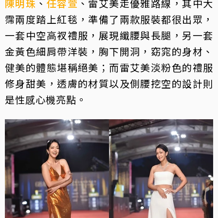
陳明珠
、
任容萱
、雷艾美走優雅路線，其中大
霈兩度踏上紅毯，準備了兩款服裝都很出眾，
一套中空高衩禮服，展現纖腰與長腿，另一套
金黃色細肩帶洋裝，胸下開洞，窈窕的身材、
健美的體態堪稱絕美；而雷艾美淡粉色的禮服
修身甜美，透膚的材質以及側腰挖空的設計則
是性感心機亮點。