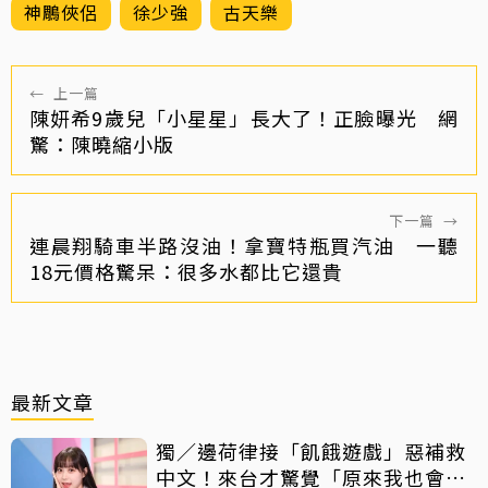
神鵰俠侶
徐少強
古天樂
←
上一篇
陳妍希9歲兒「小星星」長大了！正臉曝光 網
驚：陳曉縮小版
下一篇
→
連晨翔騎車半路沒油！拿寶特瓶買汽油 一聽
18元價格驚呆：很多水都比它還貴
最新文章
獨／邊荷律接「飢餓遊戲」惡補救
中文！來台才驚覺「原來我也會