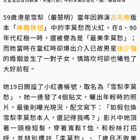
女星雪梨昔日飾演「天龍八部」中的李莫愁走紅。圖／摘自微博
59歲港星雪梨（嚴慧明）當年因飾演
古天樂
版
本「
神鵰俠侶
」中的李莫愁而火紅，在8、90
年代紅極一時，還被譽為是「最美李莫愁」；
而她當時在當紅時卻爆出介入已故男星
徐少強
的婚姻並生了一對子女，情路坎坷卻也犧牲了
大好前程。
她19日開設了小紅書帳號，取名為「雪梨李莫
愁」，她一連發了4個貼文，曬出年輕時的照
片，最後則曝光現況，配文寫下：「如假包換
雪梨李莫愁本人，還記得我嗎？」影片中她頂
著一頭極短髮，穿著寬鬆T恤，和粉絲打招
呼，並特別標註「李莫愁」、「歲月不敗美