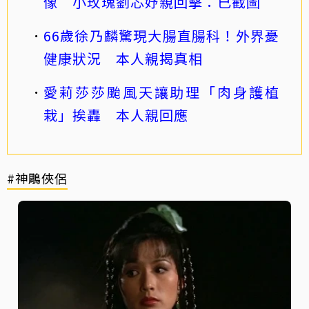
像 小玫瑰劉芯妤親回擊：已截圖
66歲徐乃麟驚現大腸直腸科！外界憂
健康狀況 本人親揭真相
愛莉莎莎颱風天讓助理「肉身護植
栽」挨轟 本人親回應
#神鵰俠侶