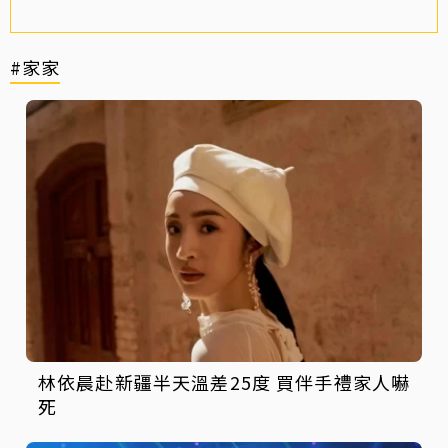
#家家
林依晨赴新疆半天溫差25度 買伴手禮家人嚇
死