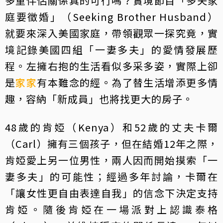
多重伴侶關係真的可行嗎？實境節目「多夫家
庭要徵婚」（Seeking Brother Husband）
就要來深入美國家庭，帶領觀眾一探究竟，實
境記錄美國四組「一妻多夫」的愛情發展歷
程。左擁右抱的生活看似多采多姿，實際上卻
是
家家
有本難念的經。為了替生活增添更多情
趣，容納「新成員」也將找更大的房子。
48歲的肯婭（Kenya）和52歲的丈夫卡爾
（Carl）擁有三個孩子，但在結婚12年之際，
肯婭愛上另一位男性，兩人因而開始摸索「一
妻多夫」的可能性；經過多年討論，卡爾在
「讓女性更自由表達自我」的信念下決定支持
肯婭。隨後肯婭在一場派對上認識泰格