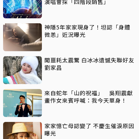
演唱會採「四階段銷售」
神隱5年家家現身了！坦認「身體
微恙」近況曝光
聞噩耗太震驚 白冰冰遺憾失聯好友
劉家昌
來自蛇年「山的祝福」 吳翔震獻
畫作女來賓呼喊：我今天單身！
家家憶亡母認變了 不慶生催淚原因
曝光