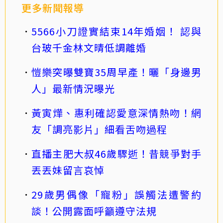
更多新聞報導
5566小刀證實結束14年婚姻！ 認與
台玻千金林文晴低調離婚
愷樂突曝雙寶35周早產！曬「身邊男
人」最新情況曝光
黃寅燁、惠利確認愛意深情熱吻！網
友「調亮影片」細看舌吻過程
直播主肥大叔46歲驟逝！昔競爭對手
丟丟妹留言哀悼
29歲男偶像「寵粉」誤觸法遭警約
談！公開露面呼籲遵守法規