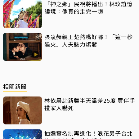
「神之鄉」民視將播出！林玟誼憶
繞境：像真的走完一趟
張凌赫親王楚然嘴好嘟！「這一秒
過火」人夫魅力爆發
相關新聞
林依晨赴新疆半天溫差25度 買伴手
禮家人嚇死
抽選實名制再進化！浪花男子台北