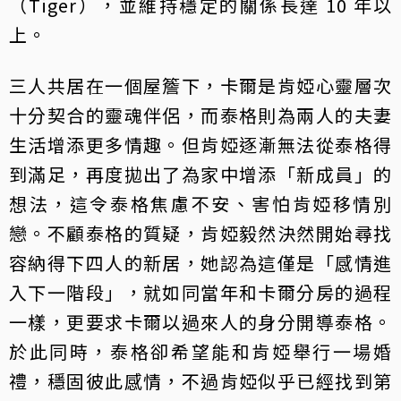
（Tiger），並維持穩定的關係長達 10 年以
上。
三人共居在一個屋簷下，卡爾是肯婭心靈層次
十分契合的靈魂伴侶，而泰格則為兩人的夫妻
生活增添更多情趣。但肯婭逐漸無法從泰格得
到滿足，再度拋出了為家中增添「新成員」的
想法，這令泰格焦慮不安、害怕肯婭移情別
戀。不顧泰格的質疑，肯婭毅然決然開始尋找
容納得下四人的新居，她認為這僅是「感情進
入下一階段」，就如同當年和卡爾分房的過程
一樣，更要求卡爾以過來人的身分開導泰格。
於此同時，泰格卻希望能和肯婭舉行一場婚
禮，穩固彼此感情，不過肯婭似乎已經找到第