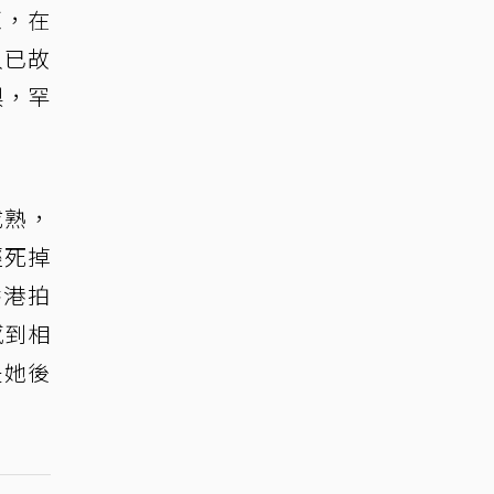
紅，在
入已故
梨，罕
成熟，
經死掉
香港拍
感到相
是她後