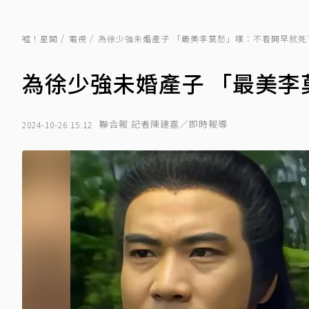
噓！星聞
電視
為徐少強未婚產子 「最美李莫愁」嘆：不看開早就死
為徐少強未婚產子 「最美李
聯合報 記者陳建嘉／即時報導
2024-10-26 15:12