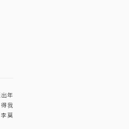
曬出年
記得我
「李莫