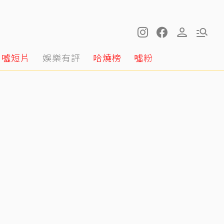
噓短片
娛樂有評
哈燒榜
噓粉