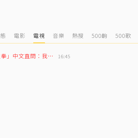
動態
電影
電視
音樂
熱搜
500齣
500歌
SJ始源無預警現身台灣早餐店！親民「碰拳」中文直問：我停車可以嗎？
16:45