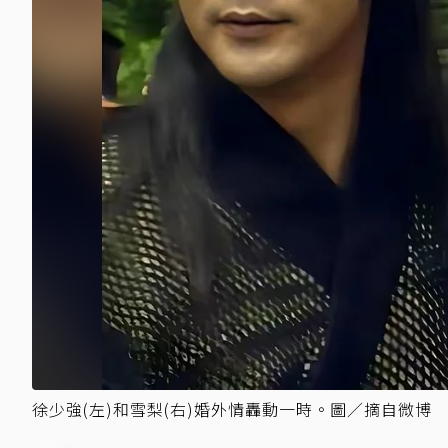
徐少強(左)和雪梨(右)婚外情轟動一時。圖／摘自微博