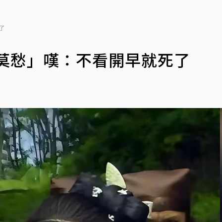
了
莫愁」嘆：不看開早就死了