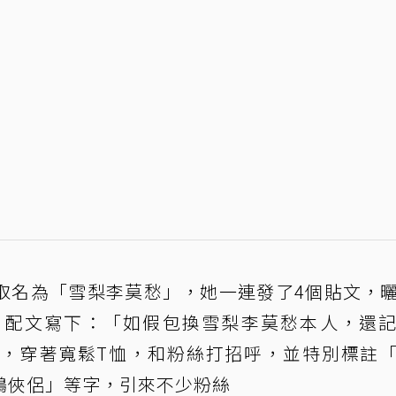
取名為「雪梨李莫愁」，她一連發了4個貼文，
，配文寫下：「如假包換雪梨李莫愁本人，還
，穿著寬鬆T恤，和粉絲打招呼，並特別標註
鵰俠侶」等字，引來不少粉絲