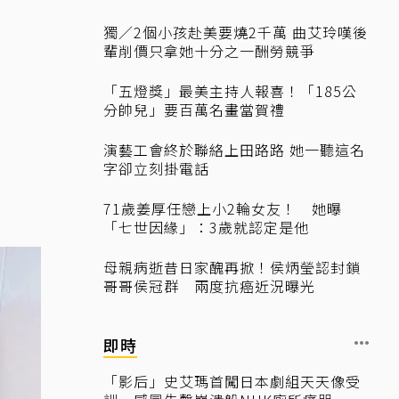
獨／2個小孩赴美要燒2千萬 曲艾玲嘆後
輩削價只拿她十分之一酬勞競爭
「五燈獎」最美主持人報喜！「185公
分帥兒」要百萬名畫當賀禮
演藝工會終於聯絡上田路路 她一聽這名
字卻立刻掛電話
71歲姜厚任戀上小2輪女友！ 她曝
「七世因緣」：3歲就認定是他
母親病逝昔日家醜再掀！侯炳瑩認封鎖
哥哥侯冠群 兩度抗癌近況曝光
即時
「影后」史艾瑪首闖日本劇組天天像受