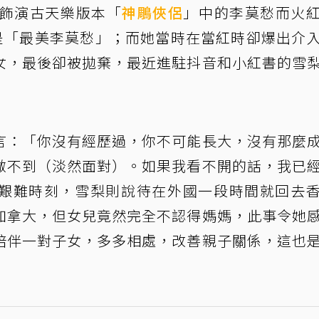
因飾演古天樂版本「
神鵰俠侶
」中的李莫愁而火
為是「最美李莫愁」；而她當時在當紅時卻爆出介
女，最後卻被拋棄，最近進駐抖音和小紅書的雪
言：「你沒有經歷過，你不可能長大，沒有那麼
做不到（淡然面對）。如果我看不開的話，我已
艱難時刻，雪梨則說待在外國一段時間就回去
加拿大，但女兒竟然完全不認得媽媽，此事令她
陪伴一對子女，多多相處，改善親子關係，這也