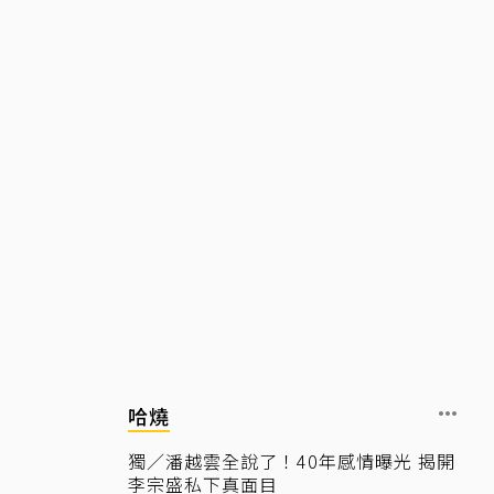
哈燒
獨／潘越雲全說了！40年感情曝光 揭開
李宗盛私下真面目