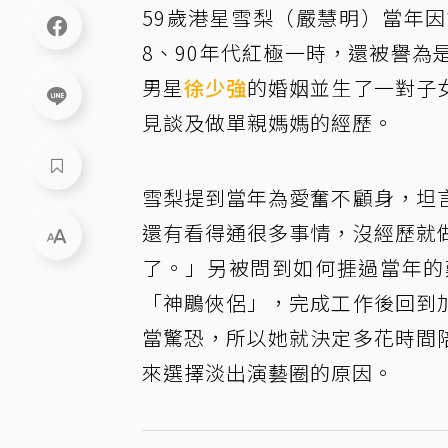
59歲港星雪梨（嚴慧明）當年
8、90年代紅極一時，還被譽
男星
徐少強
的婚姻並生了一對子
見談及做單親媽媽的經歷。
雪梨提到當年為愛奮不顧身，坦
還有看得通很多事情，沒經歷就
了。」另被問到如何捱過當年的
「神鵰俠侶」，完成工作後回到
當驚恐，所以她就決定多花時間
來選擇淡出演藝圈的原因。