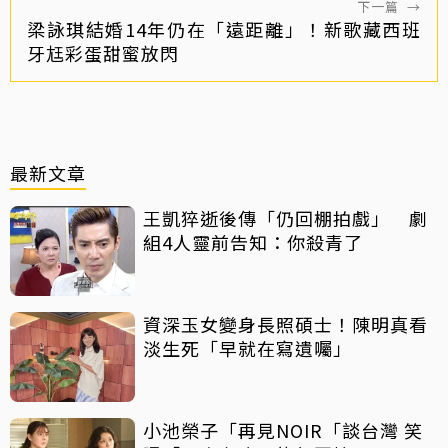
下一篇
→
梁詠琪結婚14年仍在「遠距離」！新歌藏西班
牙尪彩蛋甜蜜放閃
最新文章
王凱猝逝後傳「仍回棚拍戲」 劇
組4人靈前告知：你殺青了
資深玉女變身長照碩士！陳明真看
淡生死「早就在寫遺囑」
小池榮子「再見NOIR「談台灣 笑