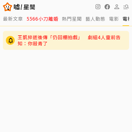
最新文章
5566小刀離婚
熱門星聞
藝人動態
電影
電
王凱猝逝後傳「仍回棚拍戲」 劇組4人靈前告
知：你殺青了