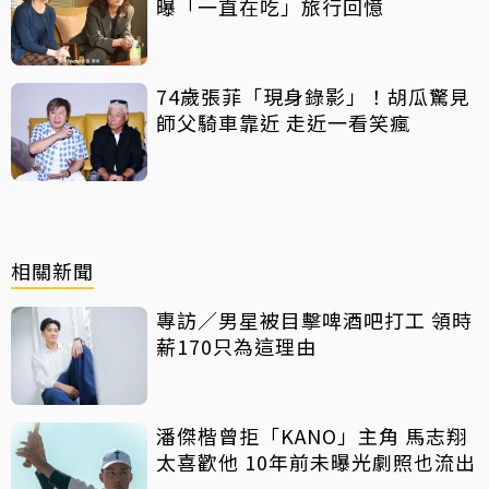
曝「一直在吃」旅行回憶
74歲張菲「現身錄影」！胡瓜驚見
師父騎車靠近 走近一看笑瘋
相關新聞
專訪／男星被目擊啤酒吧打工 領時
薪170只為這理由
潘傑楷曾拒「KANO」主角 馬志翔
太喜歡他 10年前未曝光劇照也流出