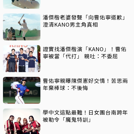
潘傑楷老婆發聲「向曹佑寧道歉」
澄清KANO男主角真相
證實找潘傑楷演「KANO」！曹佑
寧被當「代打」 親吐：不委屈
曹佑寧親曝陳傑憲好交情！苦思兩
年棄棒球：不後悔
學中文這點最難！日女團台南跨年
被勒令「魔鬼特訓」