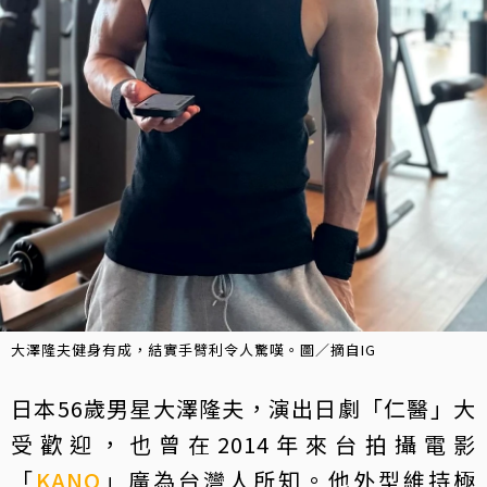
大澤隆夫健身有成，結實手臂利令人驚嘆。圖／摘自IG
日本56歲男星大澤隆夫，演出日劇「仁醫」大
受歡迎，也曾在2014年來台拍攝電影
「
KANO
」廣為台灣人所知。他外型維持極