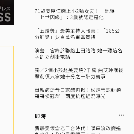
71歲姜厚任戀上小2輪女友！ 她曝
「七世因緣」：3歲就認定是他
「五燈獎」最美主持人報喜！「185公
分帥兒」要百萬名畫當賀禮
演藝工會終於聯絡上田路路 她一聽這名
字卻立刻掛電話
獨／2個小孩赴美要燒2千萬 曲艾玲嘆後
輩削價只拿她十分之一酬勞競爭
母親病逝昔日家醜再掀！侯炳瑩認封鎖
哥哥侯冠群 兩度抗癌近況曝光
即時
賈靜雯懷念老三台時代！嘆串流改變追