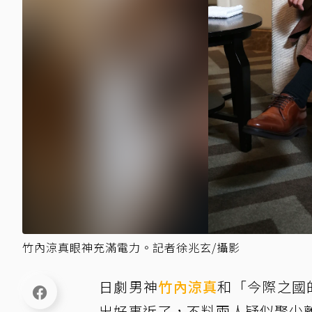
竹內涼真眼神充滿電力。記者徐兆玄/攝影
日劇男神
竹內涼真
和「今際之國
出好事近了，不料兩人疑似聚少