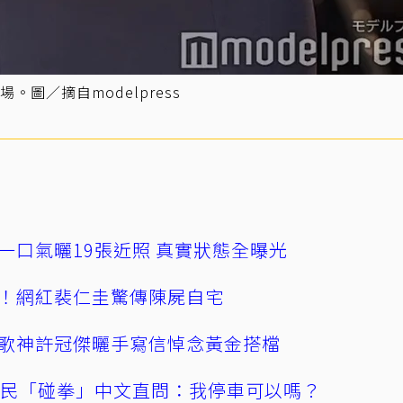
圖／摘自modelpress
一口氣曬19張近照 真實狀態全曝光
！網紅裴仁圭驚傳陳屍自宅
歌神許冠傑曬手寫信悼念黃金搭檔
親民「碰拳」中文直問：我停車可以嗎？