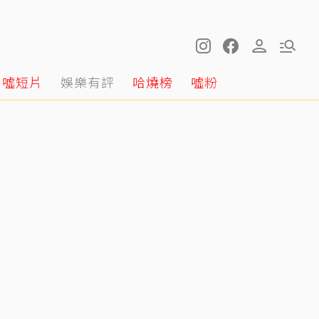
噓短片
娛樂有評
哈燒榜
噓粉