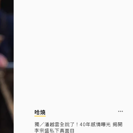
哈燒
獨／潘越雲全說了！40年感情曝光 揭開
李宗盛私下真面目