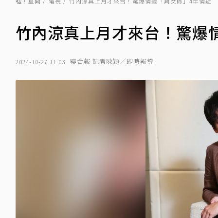
噓！星聞
電視
竹內涼真上月才來台！驚爆情變「周女郎」4年情逝
竹內涼真上月才來台！驚爆
聯合報 記者陳穎／即時報導
2024-10-27 11:03