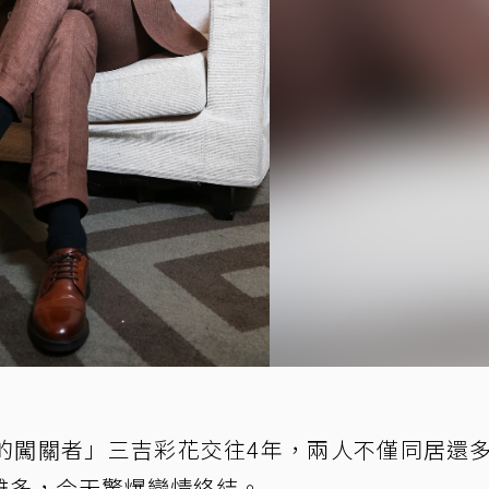
的闖關者」三吉彩花交往4年，兩人不僅同居還
離多，今天驚爆戀情終結。