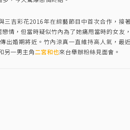
與三吉彩花2016年在綜藝節目中首次合作，接
同居戀情，但當時疑似竹內為了她痛甩當時的女友
年更傳出婚期將近。竹內涼真一直維持高人氣，最
還和另一男主角
二宮和也
來台舉辦粉絲見面會。