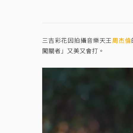
三吉彩花因拍攝音樂天王
周杰倫
闖關者」又美又會打。