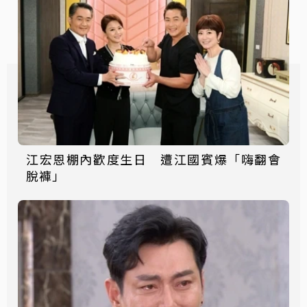
江宏恩棚內歡度生日 遭江國賓爆「嗨翻會
脫褲」