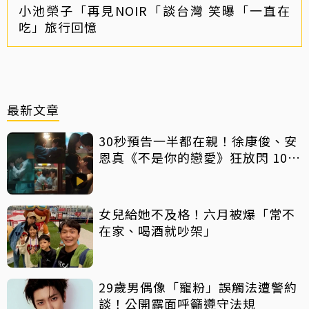
小池榮子「再見NOIR「談台灣 笑曝「一直在
吃」旅行回憶
最新文章
30秒預告一半都在親！徐康俊、安
恩真《不是你的戀愛》狂放閃 10年
長跑吻戲掀熱議
女兒給她不及格！六月被爆「常不
在家、喝酒就吵架」
29歲男偶像「寵粉」誤觸法遭警約
談！公開露面呼籲遵守法規