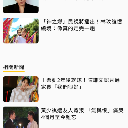
「神之鄉」民視將播出！林玟誼憶
繞境：像真的走完一趟
相關新聞
王樂妍2年後就嫁！陳謙文認見過
家長「我們很好」
黃少祺遭友人背叛 「氣與恨」痛哭
4個月至今難忘