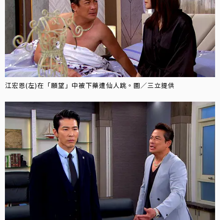
江宏恩(左)在「願望」中被下藥遭仙人跳。圖／三立提供