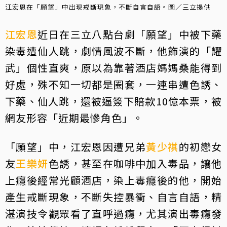
江宏恩在「願望」中出現戒斷現象，不斷自言自語。圖／三立提供
江宏恩
近日在三立八點台劇「願望」中被下藥
染毒遭仙人跳，劇情風波不斷，他飾演的「耀
武」個性直爽，原以為靠著酒店媽媽桑能得到
好處，殊不知一切都是圈套，一連串遭色誘、
下藥、仙人跳，還被逼簽下賠款10億本票，被
網友形容「近期最慘角色」。
「願望」中，江宏恩因遭兄弟
黃少祺
的初戀女
友
王樂妍
色誘，甚至在咖啡中加入毒品，讓他
上癮後經常光顧酒店，染上毒癮後的他，開始
產生戒斷現象，不斷失控暴衝、自言自語，精
湛演技令觀眾看了直呼過癮，尤其演出毒癮發