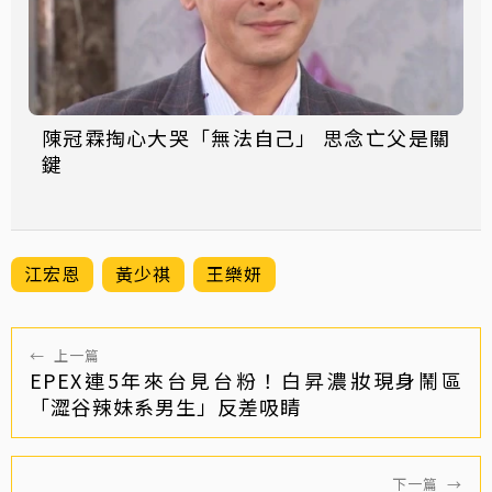
陳冠霖掏心大哭「無法自己」 思念亡父是關
鍵
江宏恩
黃少祺
王樂妍
←
上一篇
EPEX連5年來台見台粉！白昇濃妝現身鬧區
「澀谷辣妹系男生」反差吸睛
下一篇
→