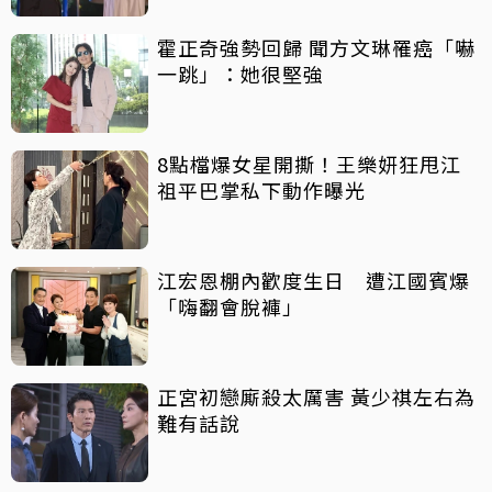
霍正奇強勢回歸 聞方文琳罹癌「嚇
一跳」：她很堅強
8點檔爆女星開撕！王樂妍狂甩江
祖平巴掌私下動作曝光
江宏恩棚內歡度生日 遭江國賓爆
「嗨翻會脫褲」
正宮初戀廝殺太厲害 黃少祺左右為
難有話說