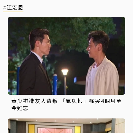
#江宏恩
黃少祺遭友人背叛 「氣與恨」痛哭4個月至
今難忘