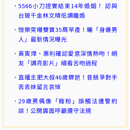
5566小刀證實結束14年婚姻！ 認與
台玻千金林文晴低調離婚
愷樂突曝雙寶35周早產！曬「身邊男
人」最新情況曝光
黃寅燁、惠利確認愛意深情熱吻！網
友「調亮影片」細看舌吻過程
直播主肥大叔46歲驟逝！昔競爭對手
丟丟妹留言哀悼
29歲男偶像「寵粉」誤觸法遭警約
談！公開露面呼籲遵守法規