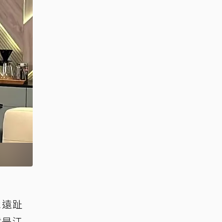
永遠趾
竟是江