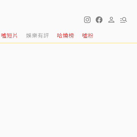
噓短片
娛樂有評
哈燒榜
噓粉