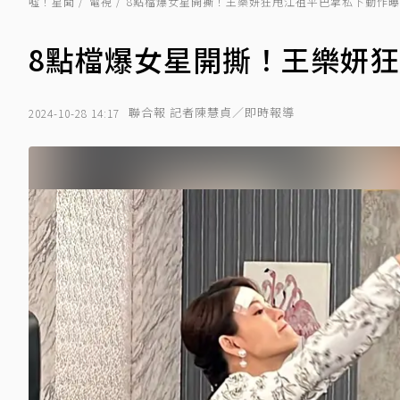
噓！星聞
電視
8點檔爆女星開撕！王樂妍狂甩江祖平巴掌私下動作
8點檔爆女星開撕！王樂妍
聯合報 記者陳慧貞／即時報導
2024-10-28 14:17