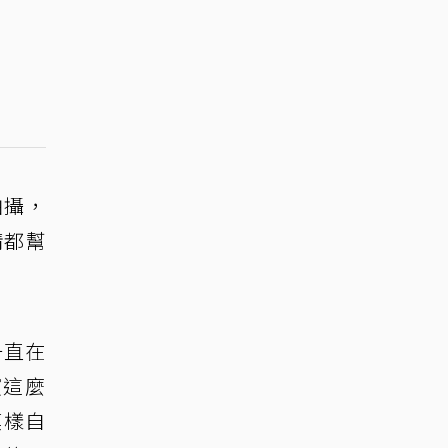
拍攝，
情都幫
一直在
演這麼
模樣自