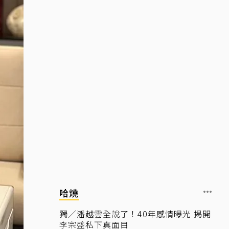
哈燒
獨／潘越雲全說了！40年感情曝光 揭開
李宗盛私下真面目