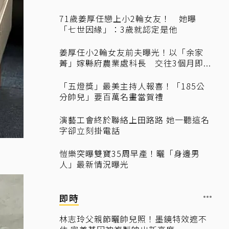
71歲姜厚任戀上小2輪女友！ 她曝
「七世因緣」：3歲就認定是他
姜厚任小2輪女友前夫曝光！以「余家
菁」嫁縣府農業處科長 交往3個月即...
「五燈獎」最美主持人報喜！「185公
分帥兒」要百萬名畫當賀禮
演藝工會終於聯絡上田路路 她一聽這名
字卻立刻掛電話
愷樂突曝雙寶35周早產！曬「身邊男
人」最新情況曝光
即時
林志玲父親節曬帥兒照！墨鏡特效遮不