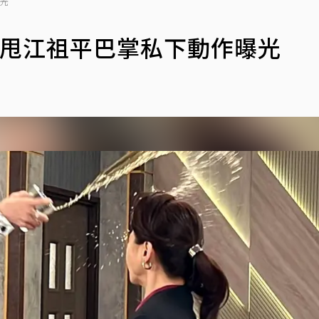
曝光
狂甩江祖平巴掌私下動作曝光