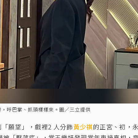
發，呼巴掌、抓頭樣樣來。圖／三立提供
劇「願望」，戲裡2 人分飾
黃少祺
的正宮、初，
得被「壓落底」，當王樂妍發現當年車禍真相，