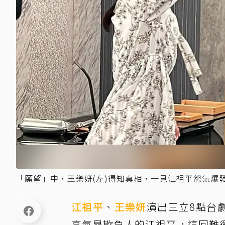
「願望」中，王樂妍(左)得知真相，一見江祖平怨氣爆
江祖平
、
王樂妍
演出三立8點台
高氣昂欺負人的江祖平，這回難