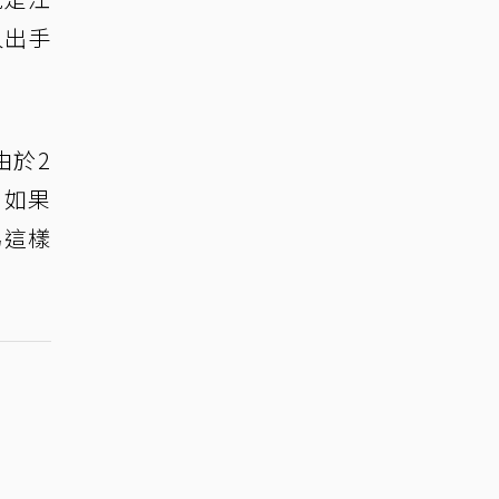
人出手
由於2
 如果
為這樣