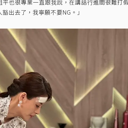
祖平也很專業一直跟我說，在講話行進間很難打
人豁出去了，我寧願不要NG。」