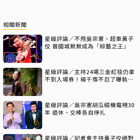
相關新聞
星級評論／不甩吳宗憲、超車黃子
佼 曾國城默默成為「綜藝之王」
星級評論／主持24場三金紅毯仍拿
不到入場券！楊千霈不忍了曝執委
會1舉動「當場爆淚」
星級評論／吳宗憲胡瓜縱橫電視30
年 退休、交棒各自掙扎
星級評論／記者會主持黃子佼絕對