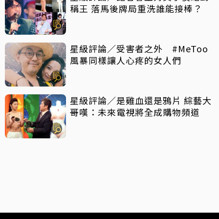
稱王 落馬後牌局重洗誰能接棒？
星級評論／受害者之外 #MeToo
風暴同樣讓人心疼的女人們
星級評論／是雞血還是鴉片 綜藝大
哥嘆：未來電視將全成購物頻道