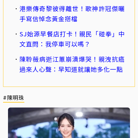
港樂傳奇黎彼得離世！歌神許冠傑曬
手寫信悼念黃金搭檔
SJ始源早餐店打卡！親民「碰拳」中
文直問：我停車可以嗎？
陳聆薇病逝江蕙崩潰爆哭！親洩抗癌
過來人心聲：早知道就讓她多化一點
#陳明珠