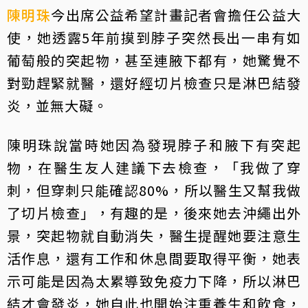
陳明珠
今出席公益希望計畫記者會擔任公益大
使，她透露5年前摸到脖子突然長出一串有如
葡萄般的突起物，甚至連腋下都有，她驚覺不
對勁趕緊就醫，還好經切片檢查只是淋巴結發
炎，並無大礙。
陳明珠說當時她因為發現脖子和腋下有突起
物，在醫生友人建議下去檢查，「我做了穿
刺，但穿刺只能確認80%，所以醫生又幫我做
了切片檢查」，有趣的是，後來她去沖繩出外
景，突起物就自動消失，醫生提醒她要注意生
活作息，還有工作和休息間要取得平衡，她表
示可能是因為太累導致免疫力下降，所以淋巴
結才會發炎，她自此也開始注重養生和飲食，