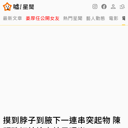
最新文章
姜厚任公開女友
熱門星聞
藝人動態
電影
電
摸到脖子到腋下一連串突起物 陳