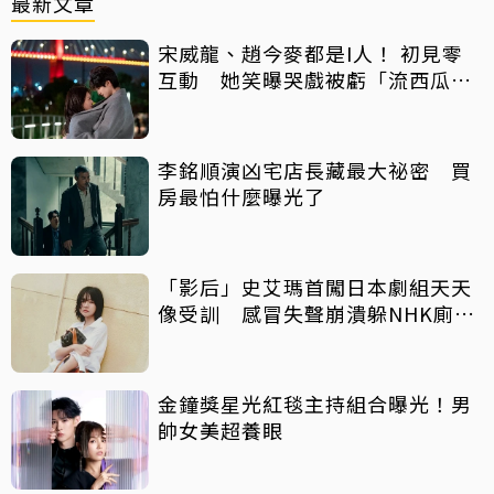
最新文章
宋威龍、趙今麥都是I人！ 初見零
互動 她笑曝哭戲被虧「流西瓜
汁」
李銘順演凶宅店長藏最大祕密 買
房最怕什麼曝光了
「影后」史艾瑪首闖日本劇組天天
像受訓 感冒失聲崩潰躲NHK廁所
痛哭
金鐘獎星光紅毯主持組合曝光！男
帥女美超養眼