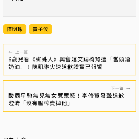
陳明珠
黃子佼
←
上一篇
6歲兒看《蜘蛛人》興奮嬉笑踢椅背遭「當頭潑
奶油」！陳凱琳火速道歉證實已報警
下一篇
→
酸周星馳無兒無女惹眾怒！李修賢發聲道歉
澄清「沒有壓榨賣掉他」