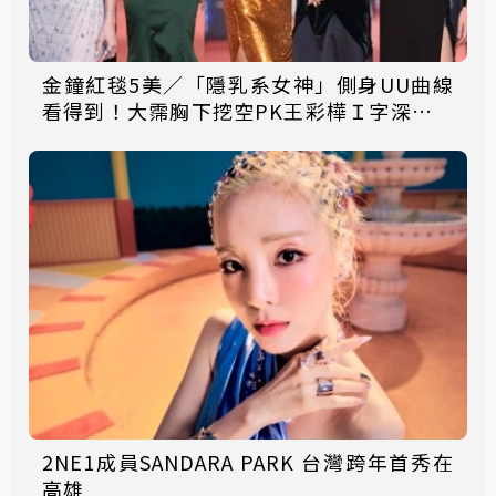
金鐘紅毯5美／「隱乳系女神」側身UU曲線
看得到！大霈胸下挖空PK王彩樺Ｉ字深溝
今晚最辣就是她
2NE1成員SANDARA PARK 台灣跨年首秀在
高雄