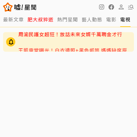
最新文章
肥大叔猝逝
熱門星聞
藝人動態
電影
電視
王凱靈堂曝光！白衣遺照+黑色郵筒 媽媽缺席原
因曝光
周渝民護女超狂！放話未來女婿千萬聘金才行