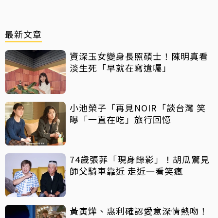
最新文章
資深玉女變身長照碩士！陳明真看
淡生死「早就在寫遺囑」
小池榮子「再見NOIR「談台灣 笑
曝「一直在吃」旅行回憶
74歲張菲「現身錄影」！胡瓜驚見
師父騎車靠近 走近一看笑瘋
黃寅燁、惠利確認愛意深情熱吻！