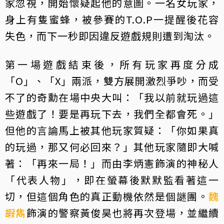
家忽視，開始懷疑起他的意圖。一名女玩家，
身上有隻蜜蜂，被參賽的T.O.P一提醒後花容
失色，而下一秒即因違反遊戲規則遭到淘汰。
第一場遊戲結束後，所有玩家再度分成
「O」、「X」兩派，雙方展開激烈爭吵，而受
不了的奇勳在場中央大叫：「我以前就玩過這
些遊戲了！要是再玩下去，我們全都會死。」
但他的言論馬上被其他玩家質疑：「你如果真
的玩過，那又何必回來？」其他玩家隨即大喊
著：「再來一局！」而由李炳憲飾演的神秘人
「代表人物」，即在螢幕後默默監看著這一
切，但這個角色的真正動機依然是個謎團。
魏
嘏雋
飾演的警察黃俊昊也將再次登場，並繼續