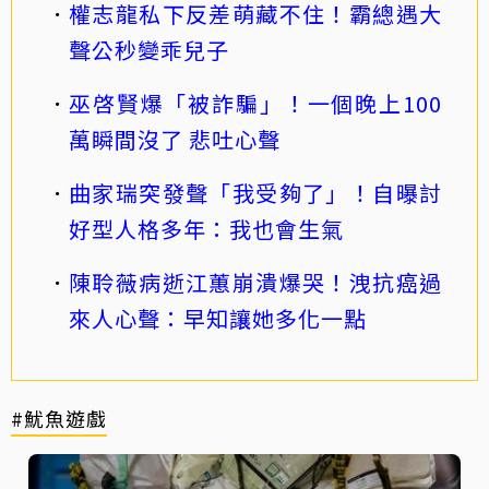
權志龍私下反差萌藏不住！霸總遇大
聲公秒變乖兒子
巫啓賢爆「被詐騙」！一個晚上100
萬瞬間沒了 悲吐心聲
曲家瑞突發聲「我受夠了」！自曝討
好型人格多年：我也會生氣
陳聆薇病逝江蕙崩潰爆哭！洩抗癌過
來人心聲：早知讓她多化一點
#魷魚遊戲