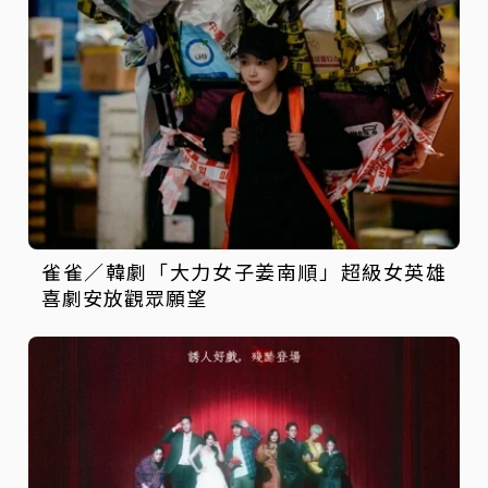
雀雀／韓劇「大力女子姜南順」超級女英雄
喜劇安放觀眾願望