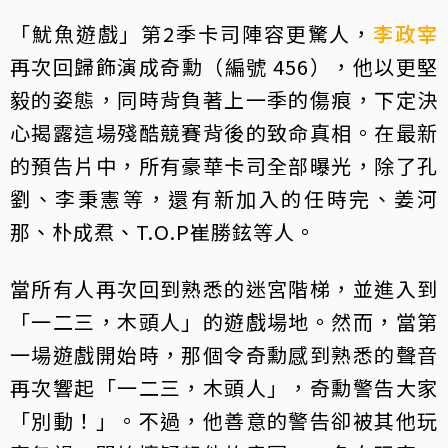
「魷魚遊戲」第2季卡司陣容更驚人，
李政宰
再次回歸飾演成奇勳（編號 456），他以更堅
毅的姿態，同時背負著上一季的傷痕，下定決
心揭露這場殘酷競賽背後的致命真相。在最新
的預告片中，所有豪華卡司全部曝光，除了孔
劉、李秉憲等，還有新加入的任時完、姜河
那、朴成焄、T.O.P崔勝鉉等人。
當所有人再次回到熟悉的迷宮階梯，並進入到
「一二三，木頭人」的遊戲場地。然而，當第
一場遊戲開始時，那個令奇勳感到熟悉的聲音
再次響起「一二三，木頭人」，奇勳警告大家
「別動！」。不過，他善意的警告卻被其他玩