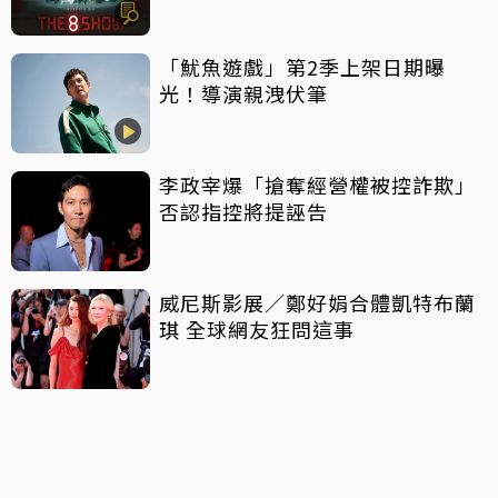
酷
「魷魚遊戲」第2季上架日期曝
光！導演親洩伏筆
李政宰爆「搶奪經營權被控詐欺」
否認指控將提誣告
威尼斯影展／鄭好娟合體凱特布蘭
琪 全球網友狂問這事