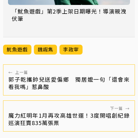
「魷魚遊戲」第2季上架日期曝光！導演親洩
伏筆
魷魚遊戲
魏嘏雋
李政宰
←
上一篇
郭子乾攜帥兒送愛偏鄉 獨居嬤一句「還會來
看我嗎」惹鼻酸
下一篇
→
魔力紅明年1月再攻高雄世運！3度開唱創紀錄
巡演狂賣835萬張票