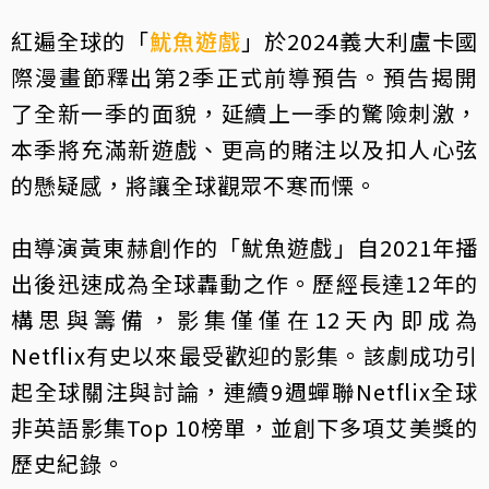
紅遍全球的「
魷魚遊戲
」於2024義大利盧卡國
際漫畫節釋出第2季正式前導預告。預告揭開
了全新一季的面貌，延續上一季的驚險刺激，
本季將充滿新遊戲、更高的賭注以及扣人心弦
的懸疑感，將讓全球觀眾不寒而慄。
由導演黃東赫創作的「魷魚遊戲」自2021年播
出後迅速成為全球轟動之作。歷經長達12年的
構思與籌備，影集僅僅在12天內即成為
Netflix有史以來最受歡迎的影集。該劇成功引
起全球關注與討論，連續9週蟬聯Netflix全球
非英語影集Top 10榜單，並創下多項艾美獎的
歷史紀錄。