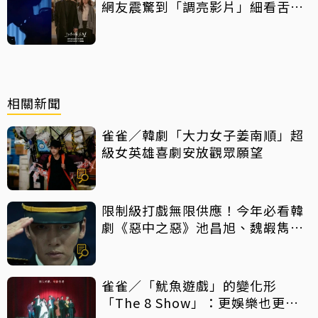
網友震驚到「調亮影片」細看舌吻
過程
相關新聞
雀雀／韓劇「大力女子姜南順」超
級女英雄喜劇安放觀眾願望
限制級打戲無限供應！今年必看韓
劇《惡中之惡》池昌旭、魏嘏雋打
到巔峰
雀雀／「魷魚遊戲」的變化形
「The 8 Show」：更娛樂也更殘