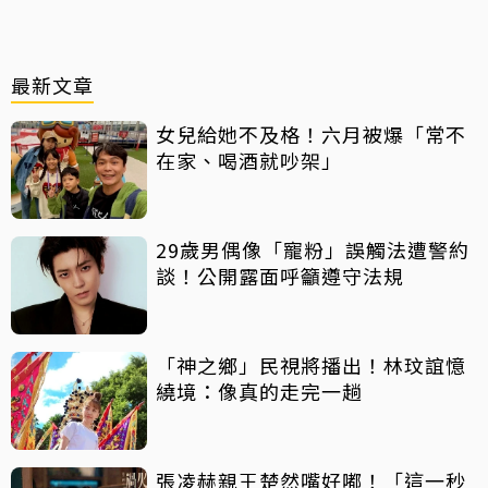
最新文章
女兒給她不及格！六月被爆「常不
在家、喝酒就吵架」
29歲男偶像「寵粉」誤觸法遭警約
談！公開露面呼籲遵守法規
「神之鄉」民視將播出！林玟誼憶
繞境：像真的走完一趟
張凌赫親王楚然嘴好嘟！「這一秒