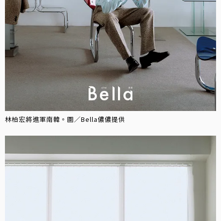
林柏宏將進軍南韓。圖／Bella儂儂提供