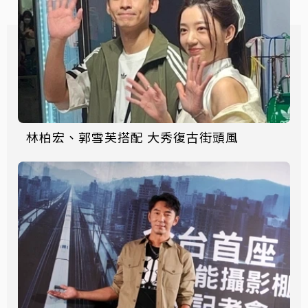
林柏宏、郭雪芙搭配 大秀復古街頭風