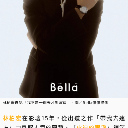
林柏宏自認「我不是一個天才型演員」。圖／Bella儂儂提供
林柏宏
在影壇15年，從出道之作「帶我去遠
方」中善解人意的阿賢、「
火神的眼淚
」裡深