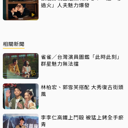
過火」人夫魅力爆發
相關新聞
雀雀／台灣演員圖鑑「此時此刻」
群星魅力無法擋
林柏宏、郭雪芙搭配 大秀復古街頭
風
李李仁高鐵上鬥毆 被猛上銬全手瘀
青