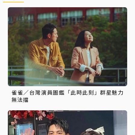
雀雀／台灣演員圖鑑「此時此刻」群星魅力
無法擋