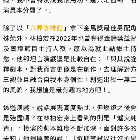
演員本分罷了。」
除了以「
六弄咖啡館
」拿下金馬獎最佳男配角
殊榮外，林柏宏在2022年也曾奪得金鐘獎益智
及實境節目主持人獎，原以為就此點燃主持
慾，他卻坦言演戲還是比較自在：「與其說詮
釋劇本，對我而言更像是在創作，去理解對方
三觀並且融合自我本身個性，創造出獨一無二
的風貌，我想這是最有趣的地方吧！」
透過演戲、說話展現高度熱忱，但燃燒之後會
是殆盡嗎？在林柏宏身上看到的則是「爐火純
青」，接演的劇本難度不斷加深，面對許多的
未知，他很興奮的說：「近期嘗試以往沒拍過