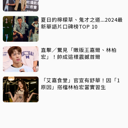
夏日的檸檬草、鬼才之道...2024最
新華語片口碑榜TOP 10
直擊／驚見「嫩版王嘉爾、林柏
宏」！帥成這樣震撼首爾
「艾嘉食堂」官宣有舒華！因「1
原因」搭檔林柏宏當實習生