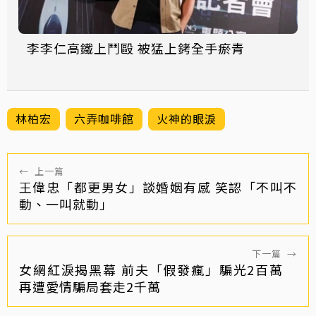
李李仁高鐵上鬥毆 被猛上銬全手瘀青
林柏宏
六弄咖啡館
火神的眼淚
←
上一篇
王偉忠「都更男女」談婚姻有感 笑認「不叫不
動、一叫就動」
下一篇
→
女網紅淚揭黑幕 前夫「假發瘋」騙光2百萬
再遭愛情騙局套走2千萬