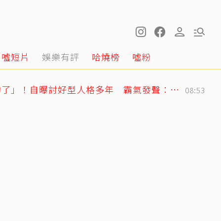
噓短片
娛樂有評
哈燒榜
噓粉
曲家瑞突發聲「我受夠了」！自曝討好型人格多年 霸氣發聲：我也會生氣
08:53