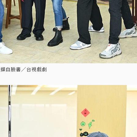
／擷自臉書／台視戲劇