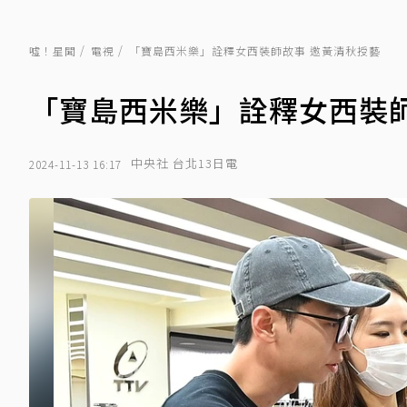
噓！星聞
電視
「寶島西米樂」詮釋女西裝師故事 邀黃清秋授藝
「寶島西米樂」詮釋女西裝師
中央社 台北13日電
2024-11-13 16:17