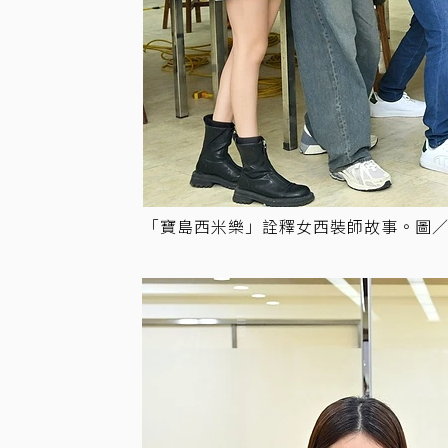
「寶島西米樂」詮釋女西裝師故事。圖