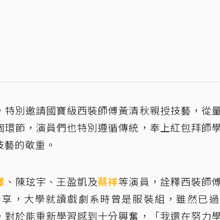
，特別邀請國寶級西裝師傅黃清秋親授技藝，從
個環節，演員們也特別遵循傳統，奉上紅包拜師
技藝的敬重。
澤
、陳玹宇、王盈凱及
蔡祥
等演員，詮釋西裝師
享，大學就讀戲劇系時曾是服裝組，雖然已過
，對於能重新學習感到十分興奮，「我還在努力