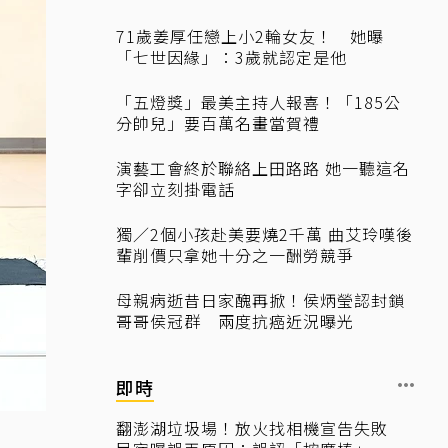
71歲姜厚任戀上小2輪女友！ 她曝
「七世因緣」：3歲就認定是他
「五燈獎」最美主持人報喜！「185公
分帥兒」要百萬名畫當賀禮
演藝工會終於聯絡上田路路 她一聽這名
字卻立刻掛電話
獨／2個小孩赴美要燒2千萬 曲艾玲嘆後
輩削價只拿她十分之一酬勞競爭
母親病逝昔日家醜再掀！侯炳瑩認封鎖
哥哥侯冠群 兩度抗癌近況曝光
即時
翻澎湖垃圾場！放火找相機宣告失敗