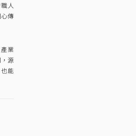
的職人
細心傳
裝產業
詞，源
，也能