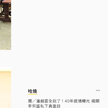
哈燒
獨／潘越雲全說了！40年感情曝光 揭開
李宗盛私下真面目