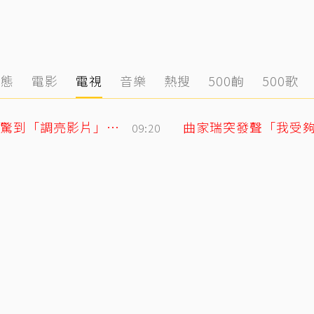
動態
電影
電視
音樂
熱搜
500齣
500歌
黃寅燁、惠利確認愛意深情熱吻！網友震驚到「調亮影片」細看舌吻過程
09:20