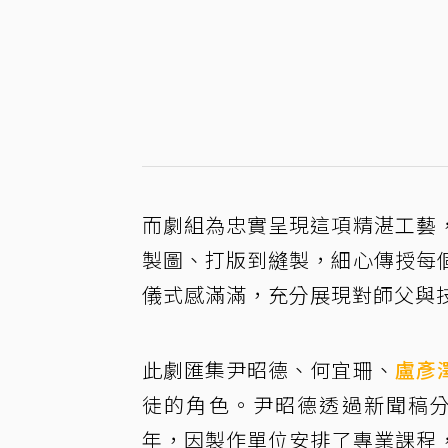
而劇組為忠實呈現這項精湛工藝
製圖、打版到縫製，細心傳授每
儀式感滿滿，充分展現對師父與
此劇匯集尹昭德、何宜珊、
盧彥
徒的角色。尹昭德透過新聞稿分
年，因製作單位安排了專業課程