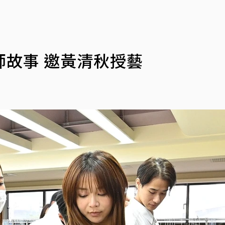
故事 邀黃清秋授藝