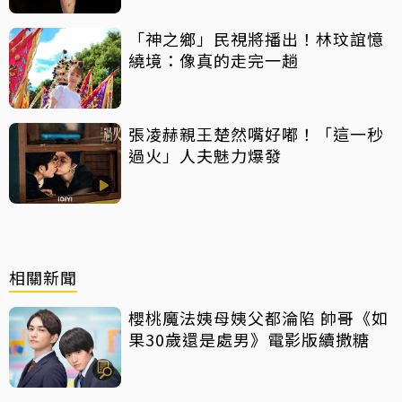
「神之鄉」民視將播出！林玟誼憶
繞境：像真的走完一趟
張凌赫親王楚然嘴好嘟！「這一秒
過火」人夫魅力爆發
相關新聞
櫻桃魔法姨母姨父都淪陷 帥哥《如
果30歲還是處男》電影版續撒糖