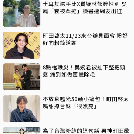
土耳其選手比X質疑林郁婷性別 吳
鳳「衰被牽拖」臉書遭網友出征
町田啓太11/23來台辦見面會 盼好
好向粉絲道謝
8點檔職災！吳婉君被扯下整把頭
髮 痛到如做蜜蠟除毛
不放棄嗑光50顆小籠包！町田啓太
嘴甜撩台妹「很漂亮」
為了台灣粉絲的這句話 男神町田啟