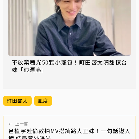
不放棄嗑光50顆小籠包！町田啓太嘴甜撩台
妹「很漂亮」
町田啓太
風度
←
上一篇
呂植宇赴倫敦拍MV搭訕路人正妹！一句話邀入
鏡 結局意外曝光