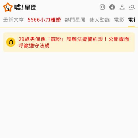
29歲男偶像「寵粉」誤觸法遭警約談！公開露面
最新文章
5566小刀離婚
熱門星聞
藝人動態
電影
電
呼籲遵守法規
4歲兒緊盯AKIRA備戰演唱會 萌學林志玲甜喊
「加油」