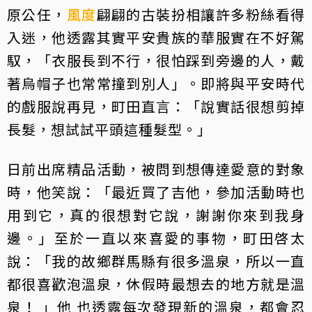
原公任，
風度
翩翩的古裝扮相讓許多粉絲看得
入迷，他透露其實平安貴族的華服實在不好駕
馭，「衣服長到不行，很怕踩到旁邊的人，戴
著烏帽子也常常撞到別人」。即將與平安時代
的戲服說再見，町田直言：「說實話很想剪掉
長髮，想試試平頭這種髮型。」
日前出席精品活動，被問到想傳達愛意的對象
時，他笑說：「最近買了吉他，參加活動時也
用到它，真的很想對它說，謝謝你來到我身
邊。」至於一直以來喜愛的事物，町田啓太
說：「我的故鄉群馬縣有很多溫泉，所以一直
都很喜歡泡溫泉，休假時最想去的地方就是溫
泉！ 」他 也透露每次發現新的溫泉，都會忍