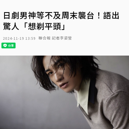
日劇男神等不及周末襲台！語出
驚人「想剃平頭」
聯合報 記者李姿瑩
2024-11-19 13:59