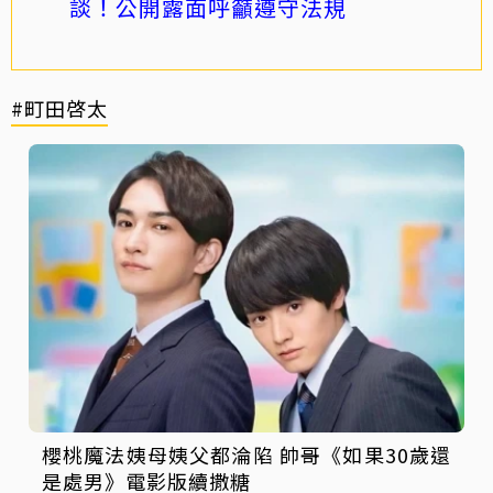
談！公開露面呼籲遵守法規
#町田啓太
櫻桃魔法姨母姨父都淪陷 帥哥《如果30歲還
是處男》電影版續撒糖