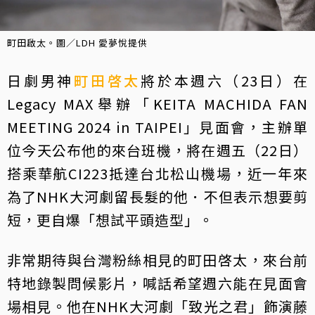
町田啟太。圖／LDH 愛夢悅提供
日劇男神
町田啓太
將於本週六（23日）在
Legacy MAX舉辦「KEITA MACHIDA FAN
MEETING 2024 in TAIPEI」見面會，主辦單
位今天公布他的來台班機，將在週五（22日）
搭乘華航CI223抵達台北松山機場，近一年來
為了NHK大河劇留長髮的他．不但表示想要剪
短，更自爆「想試平頭造型」。
非常期待與台灣粉絲相見的町田啓太，來台前
特地錄製問候影片，喊話希望週六能在見面會
場相見。他在NHK大河劇「致光之君」飾演藤