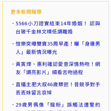
更多新聞報導
5566小刀證實結束14年婚姻！ 認與
台玻千金林文晴低調離婚
愷樂突曝雙寶35周早產！曬「身邊男
人」最新情況曝光
黃寅燁、惠利確認愛意深情熱吻！網
友「調亮影片」細看舌吻過程
直播主肥大叔46歲驟逝！昔競爭對手
丟丟妹留言哀悼
29歲男偶像「寵粉」誤觸法遭警約