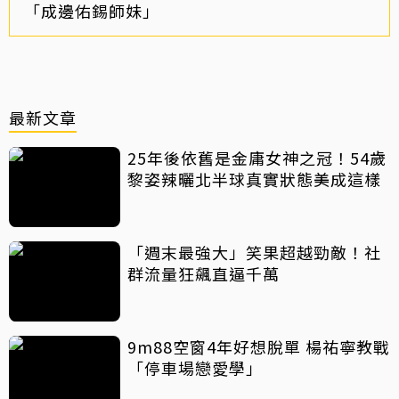
「成邊佑錫師妹」
最新文章
25年後依舊是金庸女神之冠！54歲
黎姿辣曬北半球真實狀態美成這樣
「週末最強大」笑果超越勁敵！社
群流量狂飆直逼千萬
9m88空窗4年好想脫單 楊祐寧教戰
「停車場戀愛學」