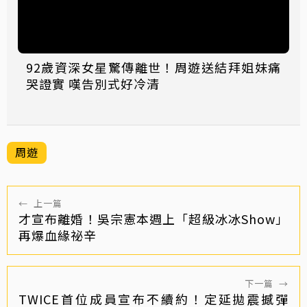
92歲資深女星驚傳離世！周遊送結拜姐妹痛
哭證實 嘆告別式好冷清
周遊
←
上一篇
才宣布離婚！吳宗憲本週上「超級冰冰Show」
再爆血緣祕辛
下一篇
→
TWICE首位成員宣布不續約！定延拋震撼彈