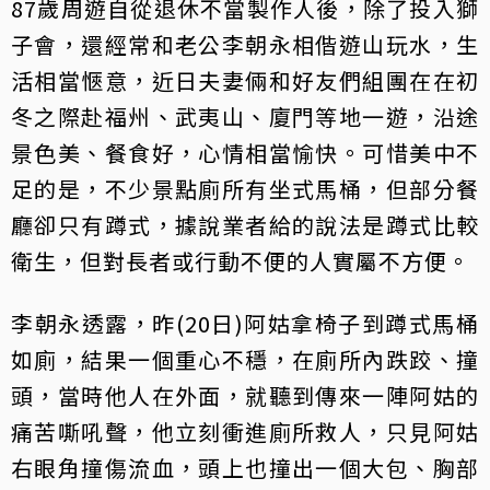
87歲周遊自從退休不當製作人後，除了投入獅
子會，還經常和老公李朝永相偕遊山玩水，生
活相當愜意，近日夫妻倆和好友們組團在在初
冬之際赴福州、武夷山、廈門等地一遊，沿途
景色美、餐食好，心情相當愉快。可惜美中不
足的是，不少景點廁所有坐式馬桶，但部分餐
廳卻只有蹲式，據說業者給的說法是蹲式比較
衛生，但對長者或行動不便的人實屬不方便。
李朝永透露，昨(20日)阿姑拿椅子到蹲式馬桶
如廁，結果一個重心不穩，在廁所內跌跤、撞
頭，當時他人在外面，就聽到傳來一陣阿姑的
痛苦嘶吼聲，他立刻衝進廁所救人，只見阿姑
右眼角撞傷流血，頭上也撞出一個大包、胸部