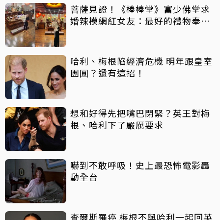
菩薩見證！《棒棒堂》富少佛堂求
婚辣模網紅女友：最好的禮物奉獻
給我
哈利、梅根陷經濟危機 明年跟皇室
團圓？還有這招！
想和好得先把嘴巴閉緊？英王對梅
根、哈利下了嚴厲要求
嚇到不敢呼吸！史上最恐怖電影轟
動全台
查爾斯罹癌 梅根不與哈利一起回英