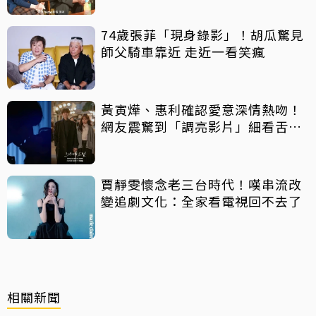
74歲張菲「現身錄影」！胡瓜驚見
師父騎車靠近 走近一看笑瘋
黃寅燁、惠利確認愛意深情熱吻！
網友震驚到「調亮影片」細看舌吻
過程
賈靜雯懷念老三台時代！嘆串流改
變追劇文化：全家看電視回不去了
相關新聞