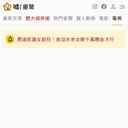
最新文章
肥大叔猝逝
熱門星聞
藝人動態
電影
電視
周渝民護女超狂！放話未來女婿千萬聘金才行
GD私下反差萌藏不住！霸總遇大聲公秒變乖兒
子、與法師合照掀網暴動