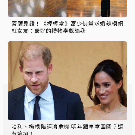
菩薩見證！《棒棒堂》富少佛堂求婚辣模網
紅女友：最好的禮物奉獻給我
哈利、梅根陷經濟危機 明年跟皇室團圓？還
有這招！