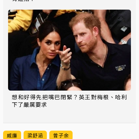
想和好得先把嘴巴閉緊？英王對梅根、哈利
下了嚴厲要求
威廉
梁舒涵
曾子余