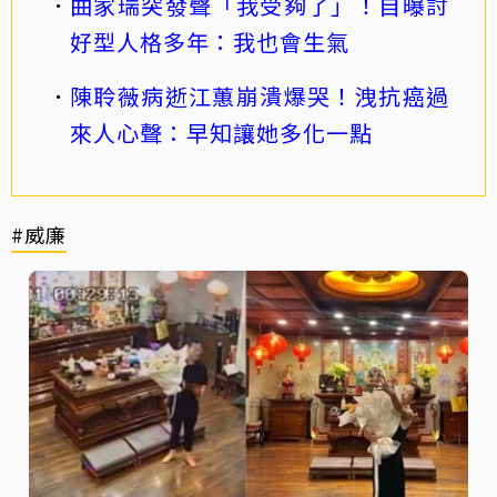
曲家瑞突發聲「我受夠了」！自曝討
好型人格多年：我也會生氣
陳聆薇病逝江蕙崩潰爆哭！洩抗癌過
來人心聲：早知讓她多化一點
#威廉