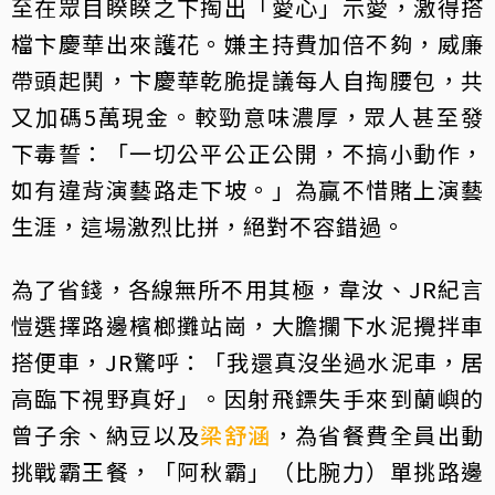
至在眾目睽睽之下掏出「愛心」示愛，激得搭
檔卞慶華出來護花。嫌主持費加倍不夠，威廉
帶頭起鬨，卞慶華乾脆提議每人自掏腰包，共
又加碼5萬現金。較勁意味濃厚，眾人甚至發
下毒誓：「一切公平公正公開，不搞小動作，
如有違背演藝路走下坡。」為贏不惜賭上演藝
生涯，這場激烈比拼，絕對不容錯過。
為了省錢，各線無所不用其極，韋汝、JR紀言
愷選擇路邊檳榔攤站崗，大膽攔下水泥攪拌車
搭便車，JR驚呼：「我還真沒坐過水泥車，居
高臨下視野真好」。因射飛鏢失手來到蘭嶼的
曾子余、納豆以及
梁舒涵
，為省餐費全員出動
挑戰霸王餐，「阿秋霸」（比腕力）單挑路邊