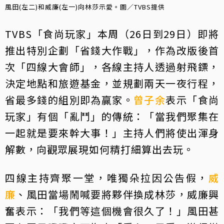
風田(左二)和威廉(左一)向林莎示愛。圖／TVBS提供
TVBS「食尚玩家」本周（26日到29日）即將
推出特別企劃「省錢大作戰」，作為改版後首
次「四線大會師」，各線主持人透過射飛鏢，
決定地點和旅遊基金，並規劃兩天一夜行程，
省最多錢的組別即為贏家。
曾子余
表示「食尚
玩家」有個「亂鬥」的傳統：「當我們聚集在
一起就是要來幹大事！」主持人們將使出渾身
解數，向觀眾展現如何精打細算出去玩。
四線主持齊聚一堂，唯獨朵拉因公告假，
威
廉
、風田當場鬧喊要將夥伴換成林莎，威廉興
奮表示：「我們等這個機會很久了！」風田甚