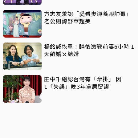
方志友羞認「愛看奧運養眼帥哥」
老公則誇舒華超美
楊銘威恢單！醉後激戰前妻6小時 1
天離婚又結婚
田中千繪認台灣有「牽掛」 因
1「失誤」晚3年拿居留證