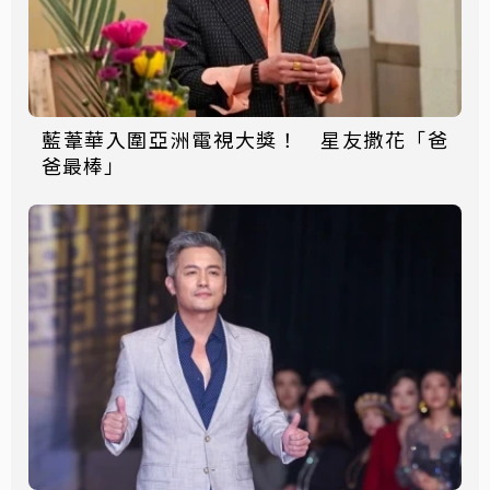
藍葦華入圍亞洲電視大獎！ 星友撒花「爸
爸最棒」