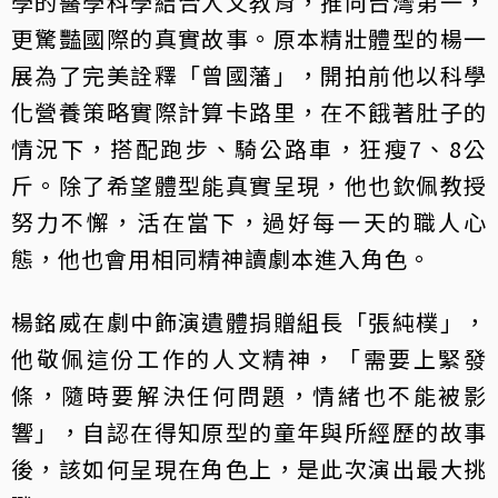
學的醫學科學結合人文教育，推向台灣第一，
更驚豔國際的真實故事。原本精壯體型的楊一
展為了完美詮釋「曾國藩」，開拍前他以科學
化營養策略實際計算卡路里，在不餓著肚子的
情況下，搭配跑步、騎公路車，狂瘦7、8公
斤。除了希望體型能真實呈現，他也欽佩教授
努力不懈，活在當下，過好每一天的職人心
態，他也會用相同精神讀劇本進入角色。
楊銘威在劇中飾演遺體捐贈組長「張純樸」，
他敬佩這份工作的人文精神，「需要上緊發
條，隨時要解決任何問題，情緒也不能被影
響」，自認在得知原型的童年與所經歷的故事
後，該如何呈現在角色上，是此次演出最大挑