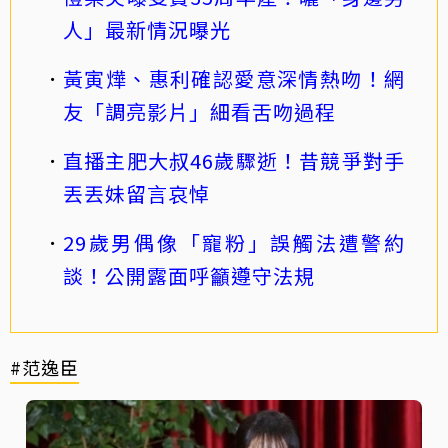
人」最新情況曝光
黃寅燁、惠利確認愛意深情熱吻！網
友「調亮影片」細看舌吻過程
直播主肥大叔46歲驟逝！昔競爭對手
丟丟妹留言哀悼
29歲男偶像「寵粉」誤觸法遭警約
談！公開露面呼籲遵守法規
#范逸臣