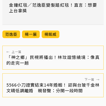
金鐘紅毯／范逸臣變髮踏紅毯！直言：想要
上台拿獎
范逸臣
楊一展
楊銘威
←
上一篇
「神之鄉」民視將播出！林玟誼憶繞境：像真
的走完一趟
下一篇
→
5566小刀證實結束14年婚姻！ 認與台玻千金林
文晴低調離婚 親發聲：分開一段時間