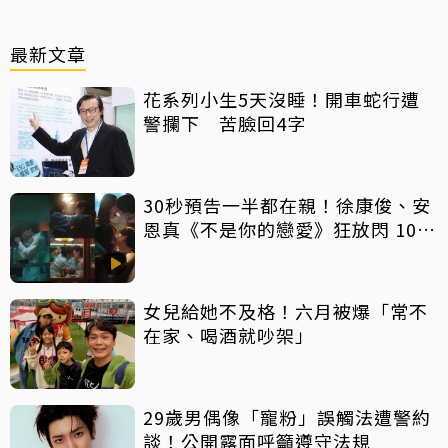
最新文章
花系列小生5天沒睡！開車蛇行遭
警攔下 苦臉回4字
30秒預告一半都在親！徐康俊、安
恩真《不是你的戀愛》狂放閃 10年
長跑吻戲掀熱議
女兒給她不及格！六月被爆「常不
在家、喝酒就吵架」
29歲男偶像「寵粉」誤觸法遭警約
談！公開露面呼籲遵守法規