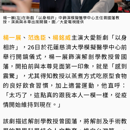
楊一展(左)在新戲「以身相許」中飾演模擬醫學中心主任曾國藩教
授，演員與本尊出席開鏡。圖／大愛電視提供
楊一展
、
范逸臣
、
楊銘威
主演大愛新劇「以身
相許」，26日於花蓮慈濟大學模擬醫學中心前
舉行開鏡儀式，楊一展飾演解剖學教授曾國
藩，開拍前與本尊見面第一印象，就是「感到
震驚」，尤其得知教授以蒸煮方式吃原型食物
的良好飲食習慣，加上適當運動，他直呼：
「太巧了，這點真的跟我本人一模一樣，從疫
情開始維持到現在。」
該劇描述解剖學教授曾國藩，將解剖及手術教