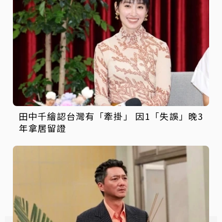
田中千繪認台灣有「牽掛」 因1「失誤」晚3
年拿居留證