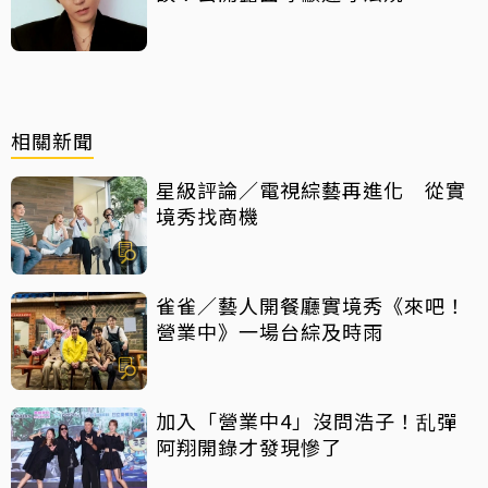
相關新聞
星級評論／電視綜藝再進化 從實
境秀找商機
雀雀／藝人開餐廳實境秀《來吧！
營業中》一場台綜及時雨
加入「營業中4」沒問浩子！乱彈
阿翔開錄才發現慘了