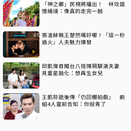
「神之鄉」民視將播出！ 林玟誼
憶繞境：像真的走完一趟
張凌赫親王楚然嘴好嘟！「這一秒
過火」人夫魅力爆發
邱凱偉首闖台八搭陳珮騏演夫妻
見童星融化：想再生女兒
王凱猝逝後傳「仍回棚拍戲」 劇
組4人靈前告知：你殺青了