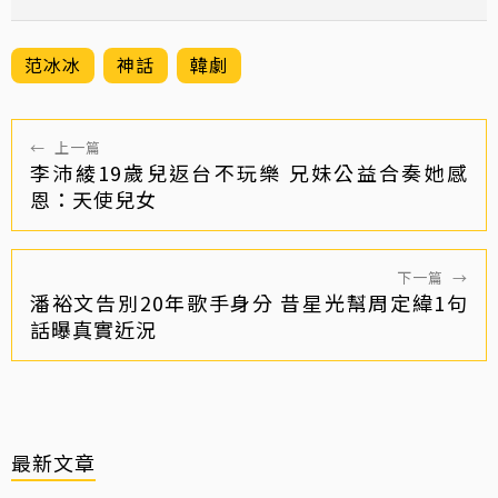
范冰冰
神話
韓劇
←
上一篇
李沛綾19歲兒返台不玩樂 兄妹公益合奏她感
恩：天使兒女
下一篇
→
潘裕文告別20年歌手身分 昔星光幫周定緯1句
話曝真實近況
最新文章