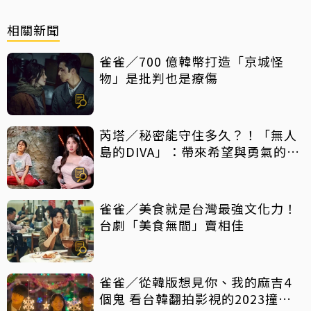
相關新聞
雀雀／700 億韓幣打造「京城怪
物」是批判也是療傷
芮塔／秘密能守住多久？！「無人
島的DIVA」：帶來希望與勇氣的反
轉好劇，放手一搏吧
雀雀／美食就是台灣最強文化力！
台劇「美食無間」賣相佳
雀雀／從韓版想見你、我的麻吉4
個鬼 看台韓翻拍影視的2023撞擊