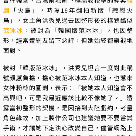
曾在韓國、台灣兩地創下極高收視率的經典
韓
劇
「火鳥」，時隔16年翻拍新版「戀戀火
鳥」，女主角洪秀兒過去因整形後的樣貌酷似
范冰冰
，被封為「韓國版范冰冰」，也因整
形，經常遭網友留下惡評，但她始終都樂觀地
面對。
被封「韓版范冰冰」，洪秀兒坦言一度對此稱
號頗感負擔，擔心被范冰冰本人知道，也惹來
女神粉絲的圍剿，表示：「被她本人知道會不
高興吧，可是我最近應該比較不像她了。」透
露當初整形的契機，是因接到大陸戲約，考量
角色緣故，加上製作公司也建議她要不要嘗試
手術，才讓她下定決心改變自己，儘管網路上