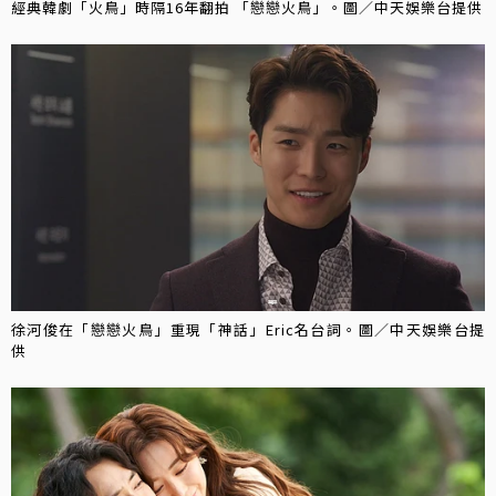
經典韓劇「火鳥」時隔16年翻拍 「戀戀火鳥」。圖／中天娛樂台提供
徐河俊在「戀戀火鳥」重現「神話」Eric名台詞。圖／中天娛樂台提
供