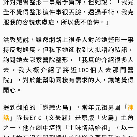
針對她曾整形一事給予負評，但她說：「我完
全不覺得整形這件事很丟臉，透過手術，我克
服我的容貌焦慮症，所以我不後悔。」
洪秀兒說，雖然網路上很多人對於她整形一事
持反對態度，但私下她卻收到大批諮詢私訊，
詢問她去哪家醫院整形，「我真的介紹很多人
去，我大概介紹了將近100個人去那間醫
院」，對於能幫助同樣有需求的人，讓她覺得
開心。
提到翻拍的「戀戀火鳥」，當年元祖男團「
神
話
」隊長Eric（文晸赫）是原版「火鳥」主角
之一，他在劇中堪稱「土味情話始祖」，以一