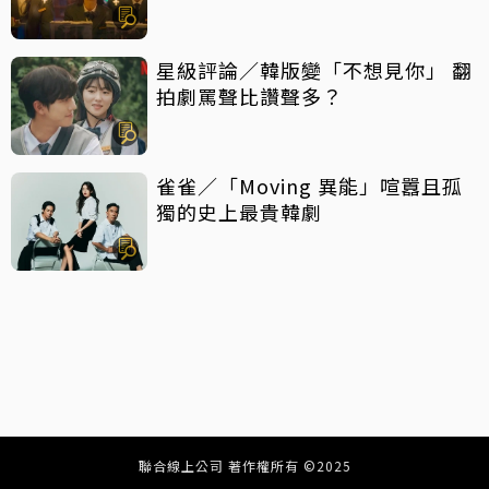
現場
星級評論／韓版變「不想見你」 翻
拍劇罵聲比讚聲多？
雀雀／「Moving 異能」喧囂且孤
獨的史上最貴韓劇
聯合線上公司 著作權所有 ©2025