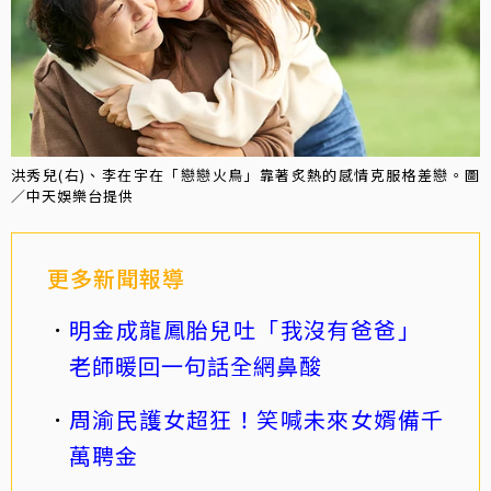
洪秀兒(右)、李在宇在「戀戀火鳥」靠著炙熱的感情克服格差戀。圖
／中天娛樂台提供
更多新聞報導
明金成龍鳳胎兒吐「我沒有爸爸」
老師暖回一句話全網鼻酸
周渝民護女超狂！笑喊未來女婿備千
萬聘金