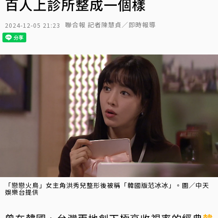
百人上診所整成一個樣
聯合報 記者陳慧貞／即時報導
2024-12-05 21:23
「戀戀火鳥」女主角洪秀兒整形後被稱「韓國版范冰冰」。圖／中天
娛樂台提供