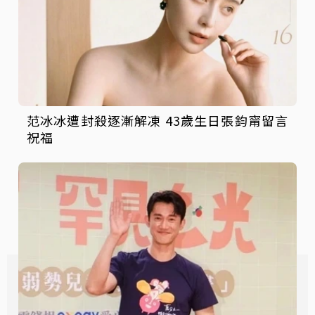
范冰冰遭封殺逐漸解凍 43歲生日張鈞甯留言
祝福