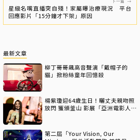
下一篇
→
星級名嘴直播突自殘！家屬曝治療現況 平台
回應影片「15分鐘才下架」原因
最新文章
柳丁哥哥飆高音聲演「戴帽子的
貓」掀粉絲童年回憶殺
楊紫瓊迎64歲生日！曬丈夫親吻照
放閃 獲頒釜山 影展「亞洲電影人
獎」
第二屆「Your Vision, Our