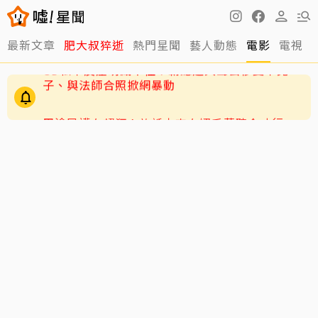
最新文章
肥大叔猝逝
熱門星聞
藝人動態
電影
電視
周渝民護女超狂！放話未來女婿千萬聘金才行
GD私下反差萌藏不住！霸總遇大聲公秒變乖兒
子、與法師合照掀網暴動