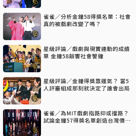
雀雀／分析金鐘58得獎名單：社會
真的被戲劇改變了嗎？
星級評論／戲劇與現實連動的成績
單 金鐘58敲響社會警鐘
星級評論／金鐘得獎靠運氣？ 當5
人評審組成那刻就決定了誰會出局
雀雀／為MIT戲劇指路抑或擋路？
試論金鐘57得獎名單創造台灣價值
密碼