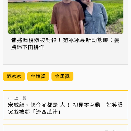
昔逃漏稅慘被封殺！范冰冰最新動態曝：變
農婦下田耕作
范冰冰
金鐘獎
金馬獎
←
上一篇
宋威龍、趙今麥都是I人！ 初見零互動 她笑曝
哭戲被虧「流西瓜汁」