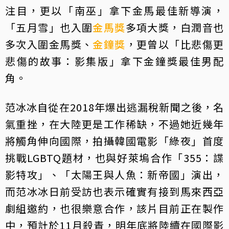
注目，更以「南巫」拿下金馬最佳新導演，
「五月雪」也入圍
金馬獎
多項大獎，白潤音也
多次入圍金馬獎、
金鐘獎
，更曾以「比悲傷更
悲傷的故事：影集版」拿下金鐘獎最佳男配
角。
范冰冰自從在2018年爆出逃漏稅新聞之後，名
氣重挫，在大陸更是工作稀缺，不過她近幾年
將觸角伸向國際，拍攝韓國電影「綠夜」首度
挑戰LGBTQ題材，也與好萊塢合作「355：諜
影特攻」、「太陽王與人魚：新帝國」演出，
而范冰冰日前受訪也表示確實有接到馬來西亞
劇組邀約，也很樂意合作，該片目前正在製作
中，預計於11月殺青，明年底將陸續在國際影