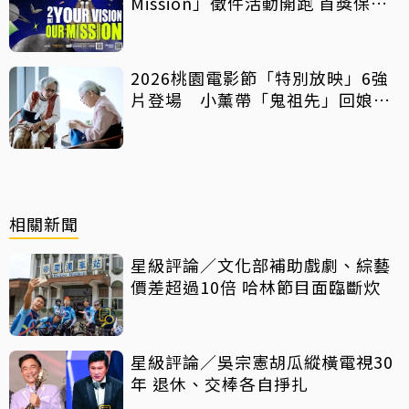
Mission」徵件活動開跑 首獎保證
影像化
2026桃園電影節「特別放映」6強
片登場 小薰帶「鬼祖先」回娘
家！
相關新聞
星級評論／文化部補助戲劇、綜藝
價差超過10倍 哈林節目面臨斷炊
星級評論／吳宗憲胡瓜縱橫電視30
年 退休、交棒各自掙扎