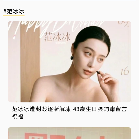
#范冰冰
范冰冰遭封殺逐漸解凍 43歲生日張鈞甯留言
祝福