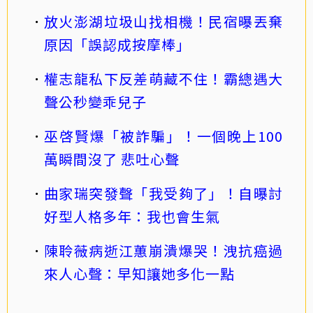
放火澎湖垃圾山找相機！民宿曝丟棄
原因「誤認成按摩棒」
權志龍私下反差萌藏不住！霸總遇大
聲公秒變乖兒子
巫啓賢爆「被詐騙」！一個晚上100
萬瞬間沒了 悲吐心聲
曲家瑞突發聲「我受夠了」！自曝討
好型人格多年：我也會生氣
陳聆薇病逝江蕙崩潰爆哭！洩抗癌過
來人心聲：早知讓她多化一點