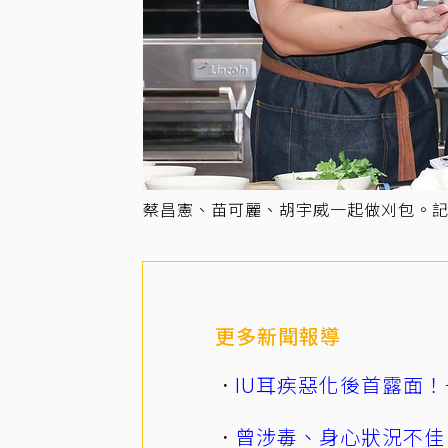
蔡昌憲、苗可麗、胡宇威一起做刈包。記
更多新聞報導
IU耳疾惡化後首露面！
曾涉毒、身心狀況不佳