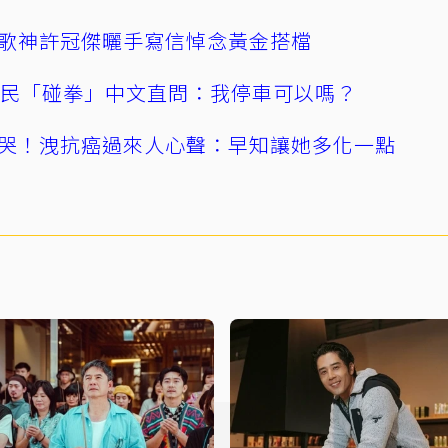
歌神許冠傑曬手寫信悼念黃金搭檔
親民「碰拳」中文直問：我停車可以嗎？
哭！洩抗癌過來人心聲：早知讓她多化一點