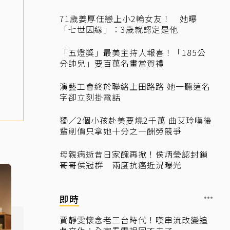
71歲姜厚任戀上小2輪女友！ 她曝
「七世因緣」：3歲就認定是他
「五燈獎」最美主持人報喜！「185公
分帥兒」要百萬名畫當賀禮
演藝工會終於聯絡上田路路 她一聽這名
字卻立刻掛電話
獨／2個小孩赴美要燒2千萬 曲艾玲嘆後
輩削價只拿她十分之一酬勞競爭
母親病逝昔日家醜再掀！侯炳瑩認封鎖
哥哥侯冠群 兩度抗癌近況曝光
即時
賈靜雯懷念老三台時代！嘆串流改變追