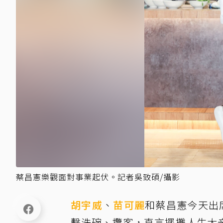
蔡昌憲樂觀面對事業起伏。記者吳致碩/攝影
胡宇威
、
苗可麗
和蔡昌憲今天出
擊洗碗、攬客，直言擺攤人生太