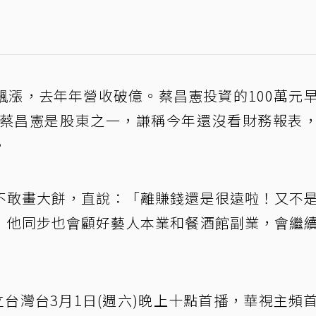
飆漲，去年年營收破億。蔡昌憲投資的100萬元
，蔡昌憲是股東之一，謙稱今年還沒看財務報表
。
不敢畫大餅，直說：「離賺錢還是很遠啦！又不
」他同步也會顧好藝人本業和餐酒館副業，會繼
立台灣台3月1日(週六)晚上十點首播，華視主頻