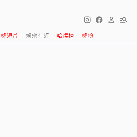
噓短片
娛樂有評
哈燒榜
噓粉