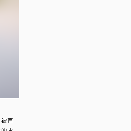
市被直
他的水