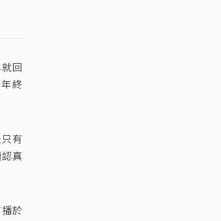
早就回
，年終
是只有
續認真
首播於