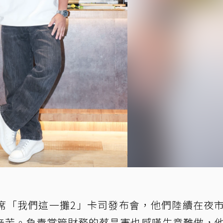
席「我們這一攤2」卡司發布會，他們陸續在夜
辛苦。負責掌管財務的蔡昌憲也感嘆生意難做，