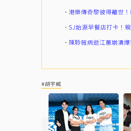
港樂傳奇黎彼得離世！
SJ始源早餐店打卡！
陳聆薇病逝江蕙崩潰爆
#胡宇威