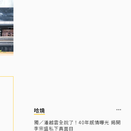
哈燒
獨／潘越雲全說了！40年感情曝光 揭開
李宗盛私下真面目