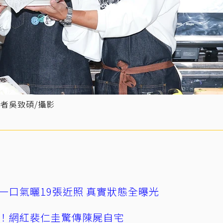
者吳致碩/攝影
一口氣曬19張近照 真實狀態全曝光
！網紅裴仁圭驚傳陳屍自宅