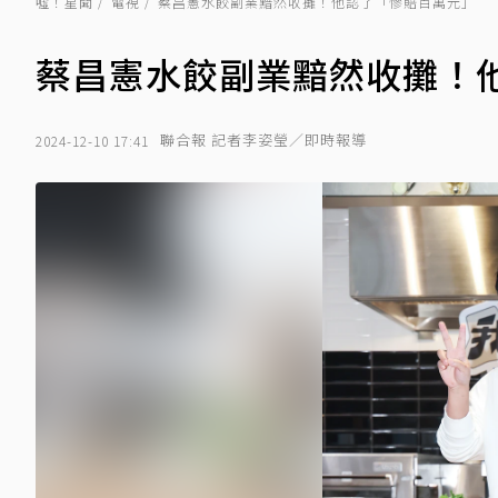
噓！星聞
電視
蔡昌憲水餃副業黯然收攤！他認了「慘賠百萬元」
蔡昌憲水餃副業黯然收攤！
聯合報 記者李姿瑩／即時報導
2024-12-10 17:41