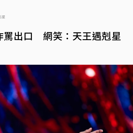
剋星
炸罵出口 網笑：天王遇剋星