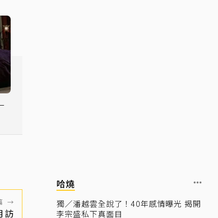
一
哈燒
篇
→
獨／潘越雲全說了！40年感情曝光 揭開
月訪
李宗盛私下真面目