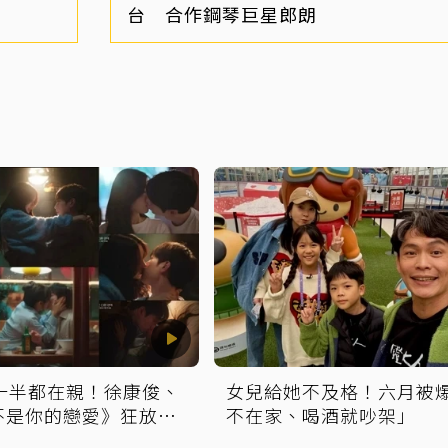
台 合作鋼琴巨星郎朗
告一半都在親！徐康俊、
女兒給她不及格！六月被
不是你的戀愛》狂放閃
不在家、喝酒就吵架」
吻戲掀熱議