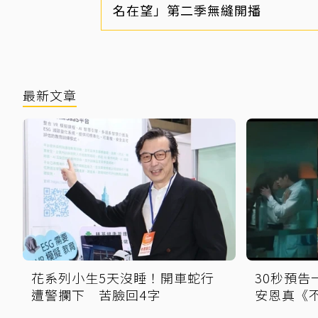
名在望」第二季無縫開播
最新文章
花系列小生5天沒睡！開車蛇行
30秒預
遭警攔下 苦臉回4字
安恩真《
10年長跑