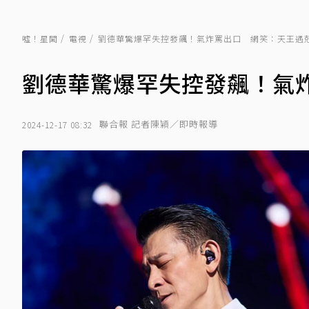
噓！星聞
電視
劉德華驚爆罕失控發飆！氣炸罵出口 網笑：天王遇
劉德華驚爆罕失控發飆！氣
聯合報 記者陳穎／即時報導
2024-12-17 08:32