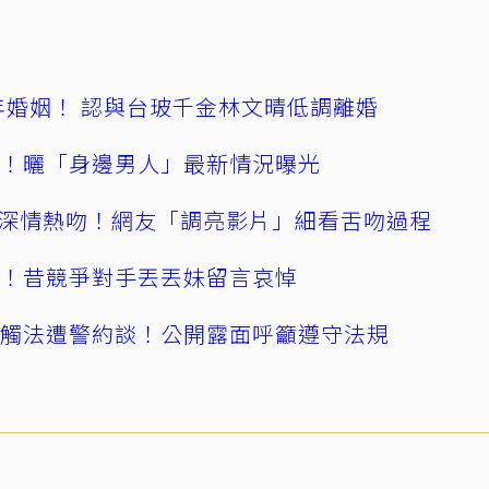
4年婚姻！ 認與台玻千金林文晴低調離婚
產！曬「身邊男人」最新情況曝光
深情熱吻！網友「調亮影片」細看舌吻過程
逝！昔競爭對手丟丟妹留言哀悼
誤觸法遭警約談！公開露面呼籲遵守法規