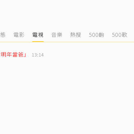
動態
電影
電視
音樂
熱搜
500齣
500歌
備明年當爸」
13:14