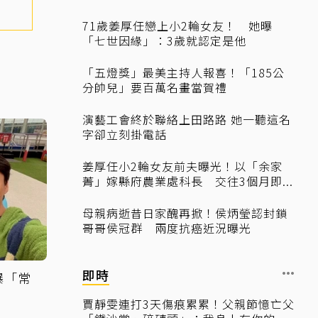
71歲姜厚任戀上小2輪女友！ 她曝
「七世因緣」：3歲就認定是他
「五燈獎」最美主持人報喜！「185公
分帥兒」要百萬名畫當賀禮
演藝工會終於聯絡上田路路 她一聽這名
字卻立刻掛電話
姜厚任小2輪女友前夫曝光！以「余家
菁」嫁縣府農業處科長 交往3個月即...
母親病逝昔日家醜再掀！侯炳瑩認封鎖
哥哥侯冠群 兩度抗癌近況曝光
即時
爆「常
賈靜雯連打3天傷痕累累！父親節憶亡父