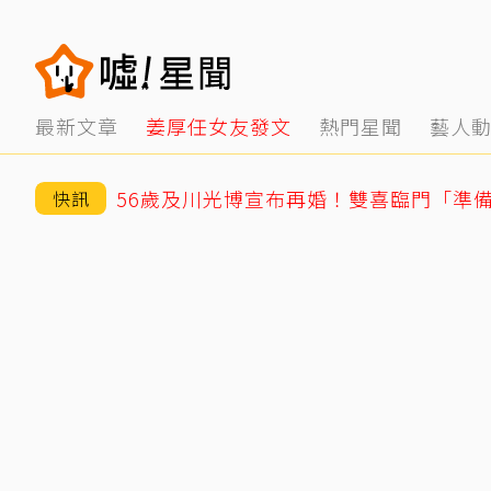
最新文章
姜厚任女友發文
熱門星聞
藝人
56歲及川光博宣布再婚！雙喜臨門「準
快訊