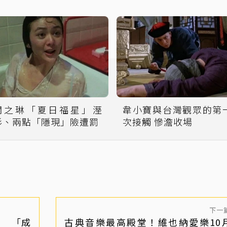
關之琳「夏日福星」溼
韋小寶與台灣觀眾的第
衫、兩點「隱現」險遭罰
次接觸 慘澹收場
下一
」 「成
古典音樂最高殿堂！維也納愛樂10