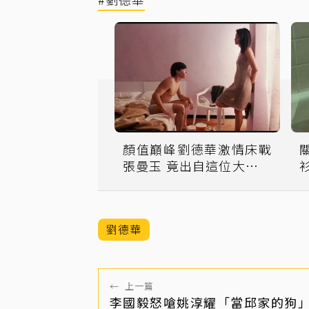
顏值巔峰劉德華激情床戰
張曼玉 竟出自這位大師手
筆
劉德華
←
上一篇
李國毅怒嗆姚淳耀「當邱家的狗