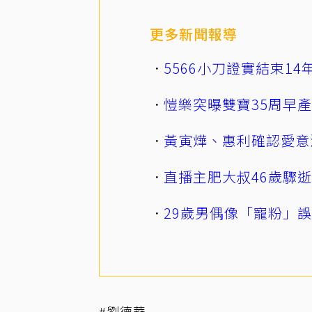
更多新聞報導
5566小刀證實結束1
愷樂突曝雙寶35周早
黃寅燁、惠利確認愛意
直播主肥大叔46歲驟
29歲男偶像「寵粉」
#劉德華