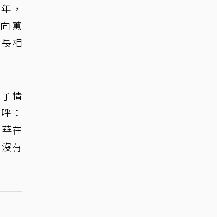
多年，
劉向蕙
蕙長相
輩子情
驚呼：
德華在
有沒有