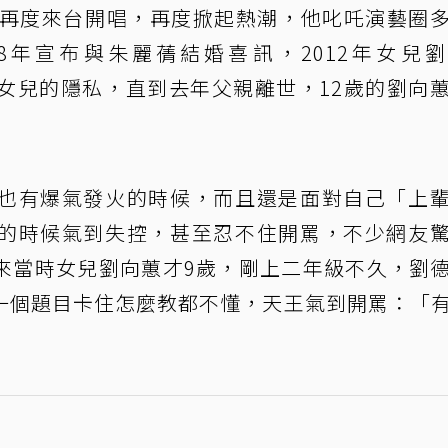
年再度來台開唱，再度掀起熱潮，他叱吒演藝圈
8年宣布與朱麗蒨結婚喜訊，2012年女兒
護女兒的隱私，直到去年父親離世，12歲的劉向
也有爆氣發火的時候，而且還是面對自己「上
的時候氣到失控，甚至忍不住開罵，不少網友
來當時女兒劉向蕙才9歲，剛上二年級不久，劉
一個題目卡住怎麼教都不懂，天王氣到開罵：「