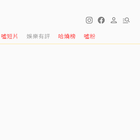
噓短片
娛樂有評
哈燒榜
噓粉