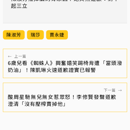
起三立
陳淑芳
瑞莎
賈永婕
←
上一篇
6歲兒看《蜘蛛人》興奮嬉笑踢椅背遭「當頭潑
奶油」！陳凱琳火速道歉證實已報警
下一篇
→
酸周星馳無兒無女惹眾怒！李修賢發聲道歉
澄清「沒有壓榨賣掉他」