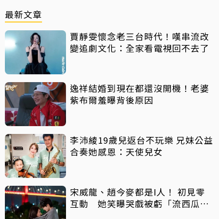
最新文章
賈靜雯懷念老三台時代！嘆串流改
變追劇文化：全家看電視回不去了
逸祥結婚到現在都還沒開機！老婆
紫布爾羞曝背後原因
李沛綾19歲兒返台不玩樂 兄妹公益
合奏她感恩：天使兒女
宋威龍、趙今麥都是I人！ 初見零
互動 她笑曝哭戲被虧「流西瓜
汁」