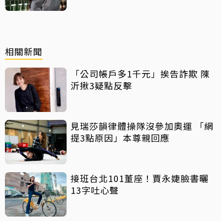
相關新聞
「公司帳戶多1千元」挨告詐欺 陳
沂揪3疑點反擊
見瑞莎韻律體操隊沒參加奧運 「網
提3點原因」本尊親回應
接班台北101董座！賈永婕臉書曬
13字吐心聲