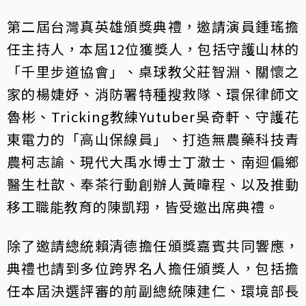
第二屆台灣真英雄頒獎典禮，邀請演員鍾瑤擔
任主持人，本屆12位獲獎人，包括守護山林的
「千里步道協會」、桌球教父莊智淵、關懷之
家的楊婕妤、消防署特種搜救隊、環保律師文
魯彬、Tricking教練Yutuber吳奇軒、守護花
東電力的「高山保線員」、打造無農藥科技青
農柯志諭、現代大禹水博士丁澈士、南迴偏鄉
醫生杜歆、奉茶行動創辦人黃暐程、以及推動
移工職能教育的陳凱翔，皆受邀出席典禮。
除了邀請總統賴清德擔任頒獎嘉賓共同響應，
典禮也請到多位跨界名人擔任頒獎人，包括擔
任本屆決選評審的前副總統陳建仁、環境部長