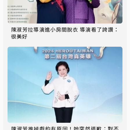
陳淑芳拉導演進小房間脫衣 導演看了誇讚：
很美好
陳淑芳推掉戲約有原因！她突然道歉：對不