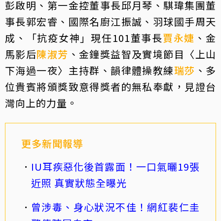
彭啟明、第一金控董事長邱月琴、騏瑋集團董
事長郭宏睿、國際名廚江振誠、羽球國手周天
成、「抗疫女神」現任101董事長
賈永婕
、金
馬影后
陳淑芳
、金鐘獎益智及實境節目〈上山
下海過一夜〉主持群、韻律體操教練
瑞莎
、多
位貴賓將頒獎致意得獎者的無私奉獻，見證台
灣向上的力量。
更多新聞報導
IU耳疾惡化後首露面！一口氣曬19張
近照 真實狀態全曝光
曾涉毒、身心狀況不佳！網紅裴仁圭