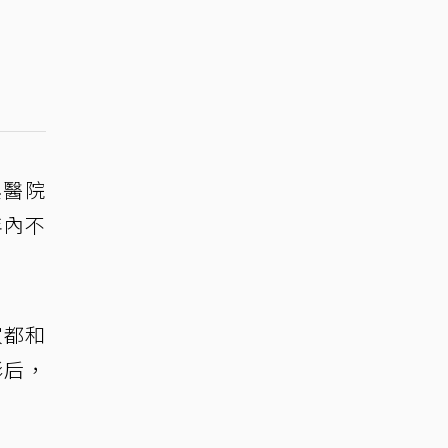
興醫院
年內不
家都和
影后，