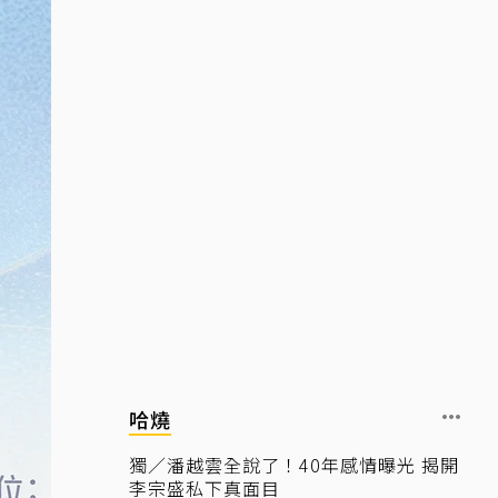
哈燒
獨／潘越雲全說了！40年感情曝光 揭開
李宗盛私下真面目