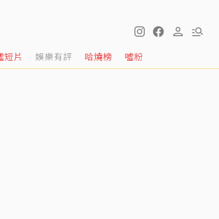
噓短片
娛樂有評
哈燒榜
噓粉