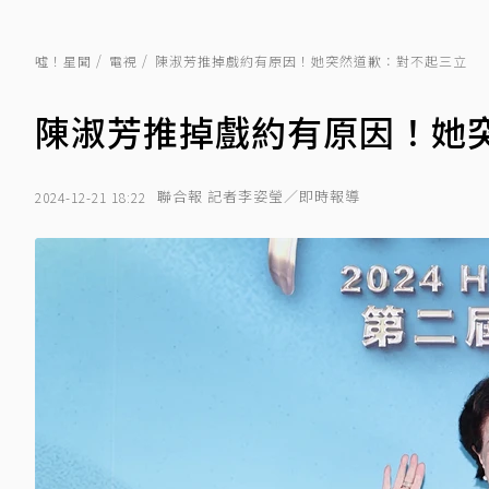
噓！星聞
電視
陳淑芳推掉戲約有原因！她突然道歉：對不起三立
陳淑芳推掉戲約有原因！她
聯合報 記者李姿瑩／即時報導
2024-12-21 18:22