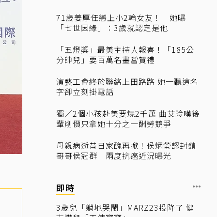
71歲姜厚任戀上小2輪女友！ 她曝
「七世因緣」：3歲就認定是他
「五燈獎」最美主持人報喜！「185公
分帥兒」要百萬名畫當賀禮
演藝工會終於聯絡上田路路 她一聽這名
字卻立刻掛電話
獨／2個小孩赴美要燒2千萬 曲艾玲嘆後
輩削價只拿她十分之一酬勞競爭
母親病逝昔日家醜再掀！侯炳瑩認封鎖
哥哥侯冠群 兩度抗癌近況曝光
即時
3歲兒「躺地哭鬧」MARZ23投降了 健