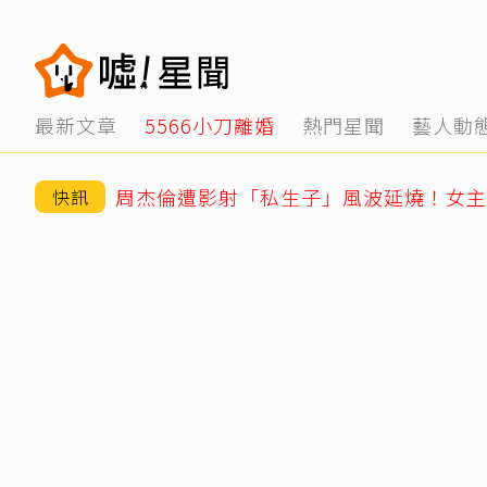
最新文章
5566小刀離婚
熱門星聞
藝人動
周杰倫遭影射「私生子」風波延燒！女主
快訊