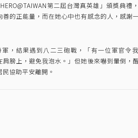
24HERO@TAIWAN第二屆台灣真英雄」頒獎典禮
向善的正能量，而在她心中也有感念的人，感謝
勞軍，結果遇到八二三砲戰，「有一位軍官令
在肩膀上，避免我泡水。」但她後來嚇到暈倒，
居民協助平安離開。