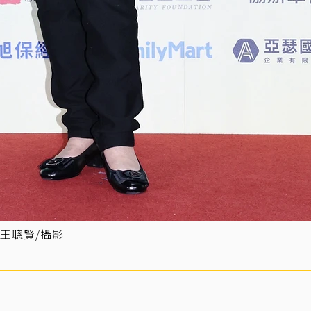
王聰賢/攝影