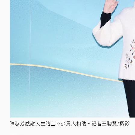
陳淑芳感謝人生路上不少貴人相助。記者王聰賢/攝影