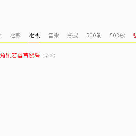
態
電影
電視
音樂
熱搜
500齣
500歌
角劉若雪首發聲
17:20