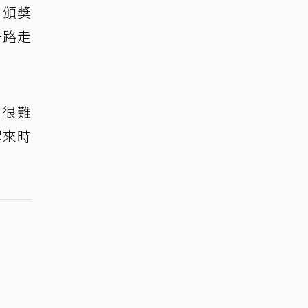
，頒獎
一路走
我很難
醒來時