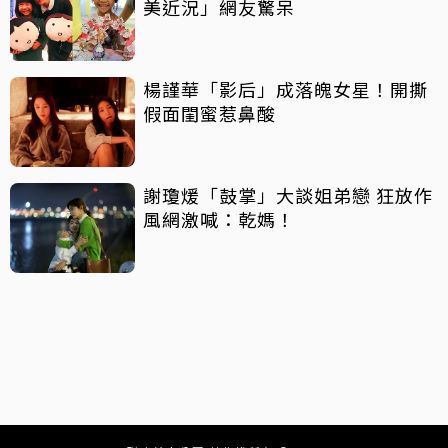
美近況」網友驚呆
楊謹華「影后」成落魄女星！開撕
假面閨蜜惹鼻酸
謝瓊煖「鼓掌」大談姐弟戀 狂放作
風網激喊：乾媽！