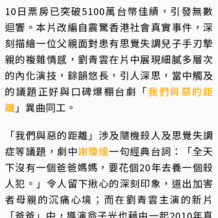
10日票房已突破5100萬台幣佳績，引發無數
迴響。本片改編自震驚香港社會真實事件，深
刻描繪一位父親面對患有思覺失調兒子手刃摯
親的複雜情感，劉青雲在片中展現細膩多層次
的內化演技，餘韻悠長，引人深思，當中觸及
的議題正好與口碑爆棚台劇「
我們與惡的距
離
」異曲同工。
「我們與惡的距離」涉及隨機殺人及思覺失調
症等議題，劇中
謝瓊煖
一句經典台詞：「全天
下沒有一個爸爸媽媽，要花個20年去養一個殺
人犯。」令人留下揪心的深刻印象，道出加害
者母親的沉痛心境；而在劉青雲主演的新片
「爸爸」中，導演翁子光也藉由一起2010年真