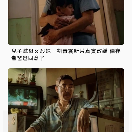
兒子弒母又殺妹…劉青雲新片真實改編 倖存
者爸爸同意了