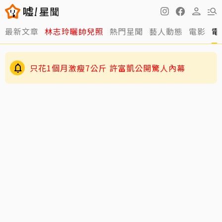
最新文章
林志玲曬帥兒照
熱門星聞
藝人動態
電影
電
只花1個月激瘦7公斤 許富凱公開驚人內幕