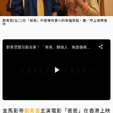
劉青雲(左二)在「爸爸」中是擁有妻小的幸福家庭。圖／甲上娛樂提
供
金馬影帝
劉青雲
主演電影「爸爸」在香港上映