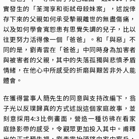
實發生的「荃灣享和街弒母殺妹案」，述說倖
存下來的父親如何承受摯親離世的無盡傷痛，
以及如何學會寬恕患有思覺失調的兒子，比以
往更努力活得像一個「爸爸」。和「與惡」不
同的是，劉青雲在「爸爸」中同時身為加害者
與被害者的父親，其中的失落孤獨與悲憤矛盾
情緒，在他心中所感受的折磨與艱苦非外人能
體會。
在獲得當事人簡先生的同意與支持改編下，翁
子光以反璞歸真的方式述說這個家庭故事，並
刻意採用4:3比例畫面，營造一種彷彿在看家
庭錄影帶的感受，令觀眾更加投入其中。甫釋
出的正式預告裡，劉青雲抬頭望向家中窗戶，