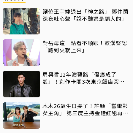
讓位王宇婕退出「神之路」 鄭仲茵
深夜吐心聲「說不難過是騙人的」
對岳母這一點看不順眼！歐漢聲認
「聽到火就上來」
周興哲12年演藝路「傷痕成了
殼」！創作卡關3次東京飯店突找
回靈感
木木26歲生日哭了！許願「當電影
女主角」 第三度主持金鐘紅毯再喊
話