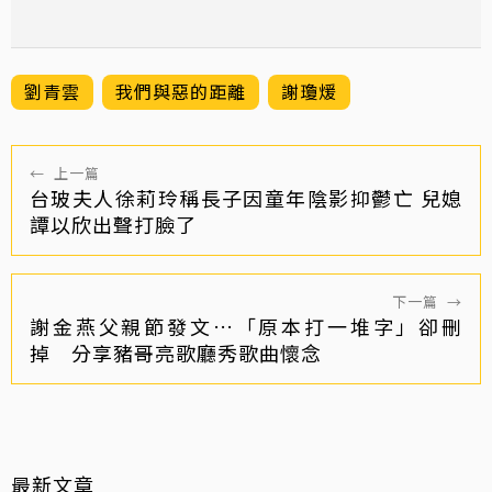
劉青雲
我們與惡的距離
謝瓊煖
←
上一篇
台玻夫人徐莉玲稱長子因童年陰影抑鬱亡 兒媳
譚以欣出聲打臉了
下一篇
→
謝金燕父親節發文…「原本打一堆字」卻刪
掉 分享豬哥亮歌廳秀歌曲懷念
最新文章