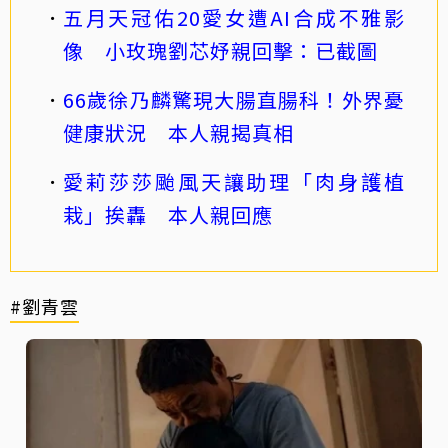
五月天冠佑20愛女遭AI合成不雅影
像 小玫瑰劉芯妤親回擊：已截圖
66歲徐乃麟驚現大腸直腸科！外界憂
健康狀況 本人親揭真相
愛莉莎莎颱風天讓助理「肉身護植
栽」挨轟 本人親回應
#劉青雲