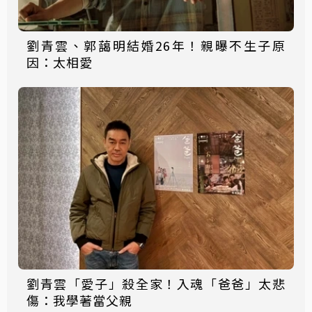
劉青雲、郭藹明結婚26年！親曝不生子原
因：太相愛
劉青雲「愛子」殺全家！入魂「爸爸」太悲
傷：我學著當父親