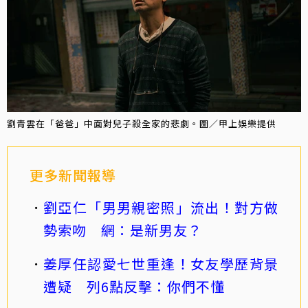
劉青雲在「爸爸」中面對兒子殺全家的悲劇。圖／甲上娛樂提供
更多新聞報導
劉亞仁「男男親密照」流出！對方做
勢索吻 網：是新男友？
姜厚任認愛七世重逢！女友學歷背景
遭疑 列6點反擊：你們不懂