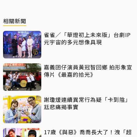
相關新聞
雀雀／「華燈初上未來版」台劇IP
元宇宙的多元想像具現
嘉義囝仔演員黃冠智回鄉 拍形象宣
傳片《最嘉的拾光》
謝瓊煖連續異常行為疑「卡到陰」
尪悲痛揭事實
17歲《與惡》喬喬長大了！洩「超