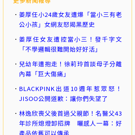
更多新聞報導
姜厚任小24歲女友遭爆「當小三有老
公小孩」女網友怒揭黑歷史
姜厚任女友遭控當小三！發千字文
「不學邏輯很難開始好好活」
兒幼年遭抱走！徐莉玲首談母子分離
內幕「巨大傷痛」
BLACKPINK出道10週年惹眾怒！
JISOO公開道歉：讓你們失望了
林逸欣喪父後首過父親節！名醫父43
年診所熄燈卸招牌 曬感人一幕：好
產品依舊可以傳承