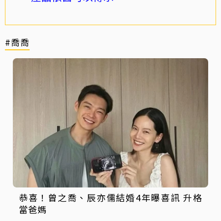
#喬喬
恭喜！曾之喬、辰亦儒結婚4年曝喜訊 升格
當爸媽