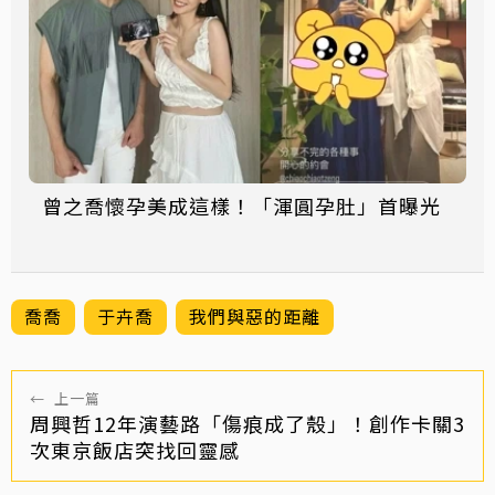
曾之喬懷孕美成這樣！「渾圓孕肚」首曝光
喬喬
于卉喬
我們與惡的距離
←
上一篇
周興哲12年演藝路「傷痕成了殼」！創作卡關3
次東京飯店突找回靈感