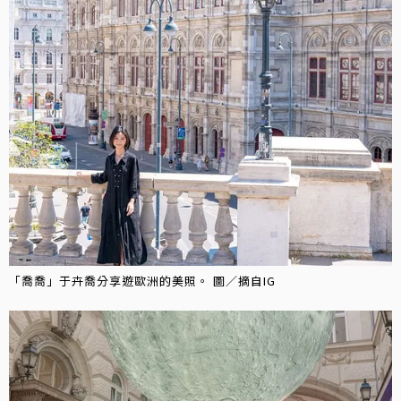
「喬喬」于卉喬分享遊歐洲的美照。 圖／摘自IG