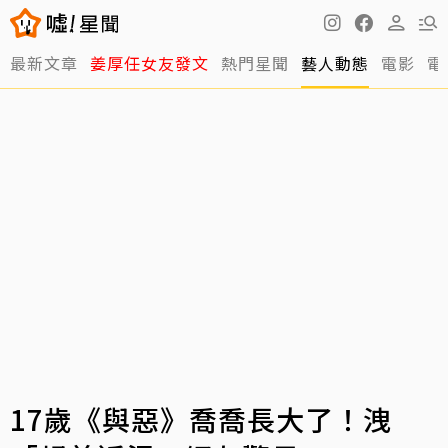
最新文章
姜厚任女友發文
熱門星聞
藝人動態
電影
電
17歲《與惡》喬喬長大了！洩