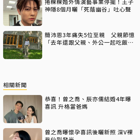
捲粿粿婚外情演藝事業停擺！王子
神隱8個月曬「死蔭幽谷」吐心聲
簡沛恩3年痛失5位至親 父親節憶
「去年還跟父親、外公一起吃飯聊
天」
相關新聞
恭喜！曾之喬、辰亦儒結婚4年曝
喜訊 升格當爸媽
曾之喬曝懷孕喜訊後曬新照 深V裸
背仙到發光