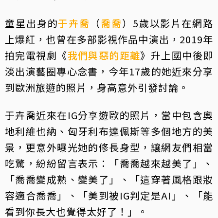
童星出身的
于卉喬
（
喬喬
）5歲以影片在網路
上爆紅，也曾在多部影視作品中演出，2019年
拍完電視劇《
我們與惡的距離
》升上國中後即
淡出演藝圈專心念書，今年17歲的她近來分享
到歐洲旅遊的照片，身高意外引發討論。
于卉喬近來在IG分享遊歐的照片，當中包含奧
地利維也納、匈牙利布達佩斯等多個地方的美
景，更意外曝光她的修長身型，讓網友們相當
吃驚，紛紛留言表示：「喬喬越來越美了」、
「喬喬變成熟、變美了」、「這穿著風格跟妝
容適合喬喬」、「美到被IG判定是AI」、「能
看到你長大也覺得太好了！」。