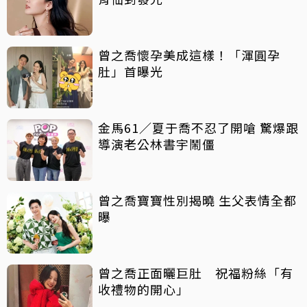
曾之喬懷孕美成這樣！「渾圓孕
肚」首曝光
金馬61／夏于喬不忍了開嗆 驚爆跟
導演老公林書宇鬧僵
曾之喬寶寶性別揭曉 生父表情全都
曝
曾之喬正面曬巨肚 祝福粉絲「有
收禮物的開心」