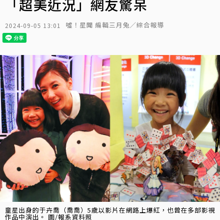
「超美近況」網友驚呆
噓！星聞 編輯三月兔／綜合報導
2024-09-05 13:01
童星出身的于卉喬（喬喬）5歲以影片在網路上爆紅，也曾在多部影視
作品中演出。 圖/報系資料照