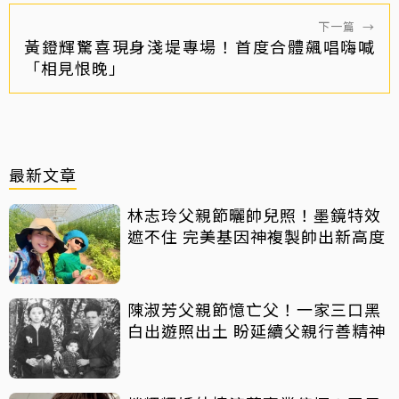
下一篇
→
黃鐙輝驚喜現身淺堤專場！首度合體飆唱嗨喊
「相見恨晚」
最新文章
林志玲父親節曬帥兒照！墨鏡特效
遮不住 完美基因神複製帥出新高度
陳淑芳父親節憶亡父！一家三口黑
白出遊照出土 盼延續父親行善精神