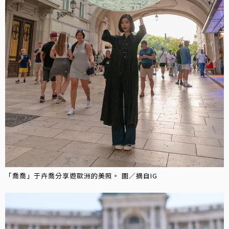
「喬喬」于卉喬分享遊歐洲的美照。 圖／摘自IG