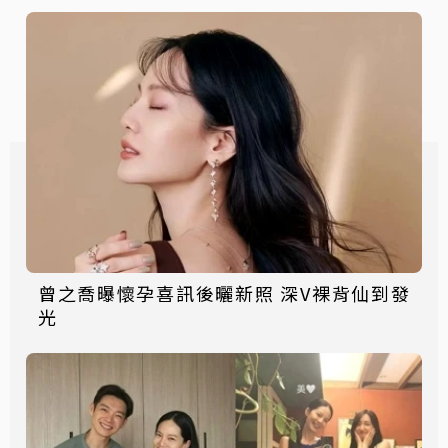
曾之喬曝懷孕喜訊後曬新照 深V裸背仙到發
光