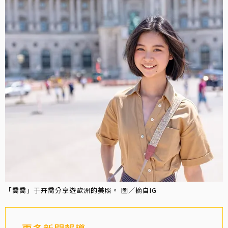
「喬喬」于卉喬分享遊歐洲的美照。 圖／摘自IG