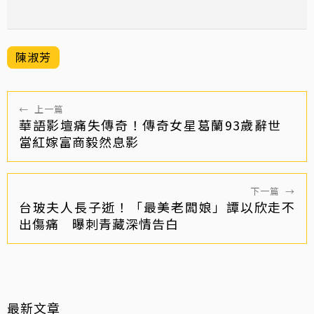
陳淑芳
←
上一篇
華語影壇痛失傳奇！傳奇女星葛蘭93歲辭世
當紅嫁富商毅然息影
下一篇
→
台玻夫人長子逝！「最美老闆娘」譚以欣走不
出傷痛 曝刺青藏深情告白
最新文章