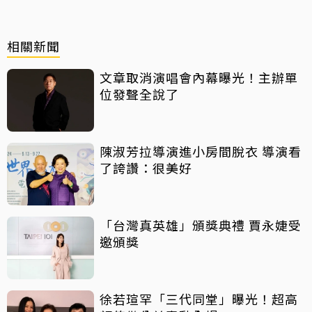
相關新聞
文章取消演唱會內幕曝光！主辦單
位發聲全說了
陳淑芳拉導演進小房間脫衣 導演看
了誇讚：很美好
「台灣真英雄」頒獎典禮 賈永婕受
邀頒獎
徐若瑄罕「三代同堂」曝光！超高