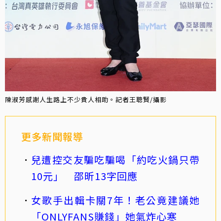
陳淑芳感謝人生路上不少貴人相助。記者王聰賢/攝影
更多新聞報導
兒遭控交友騙吃騙喝「約吃火鍋只帶
10元」 邵昕13字回應
女歌手出輯卡關7年！老公竟建議她
「ONLYFANS賺錢」她氣炸心寒