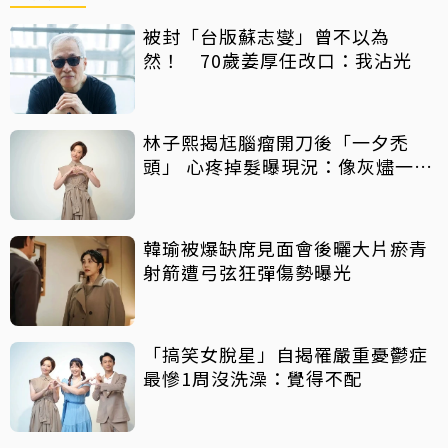
被封「台版蘇志燮」曾不以為
然！ 70歲姜厚任改口：我沾光
林子熙揭尪腦瘤開刀後「一夕禿
頭」 心疼掉髮曝現況：像灰燼一直
飛走
韓瑜被爆缺席見面會後曬大片瘀青
射箭遭弓弦狂彈傷勢曝光
「搞笑女脫星」自揭罹嚴重憂鬱症
最慘1周沒洗澡：覺得不配