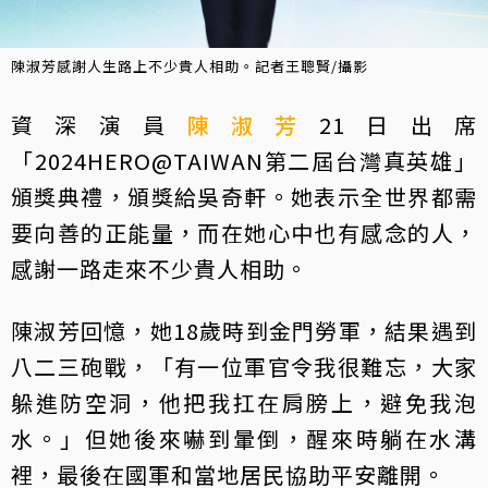
陳淑芳感謝人生路上不少貴人相助。記者王聰賢/攝影
資深演員
陳淑芳
21日出席
「2024HERO@TAIWAN第二屆台灣真英雄」
頒獎典禮，頒獎給吳奇軒。她表示全世界都需
要向善的正能量，而在她心中也有感念的人，
感謝一路走來不少貴人相助。
陳淑芳回憶，她18歲時到金門勞軍，結果遇到
八二三砲戰，「有一位軍官令我很難忘，大家
躲進防空洞，他把我扛在肩膀上，避免我泡
水。」但她後來嚇到暈倒，醒來時躺在水溝
裡，最後在國軍和當地居民協助平安離開。