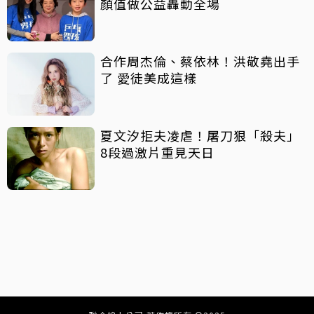
顏值做公益轟動全場
合作周杰倫、蔡依林！洪敬堯出手
了 愛徒美成這樣
夏文汐拒夫凌虐！屠刀狠「殺夫」
8段過激片重見天日