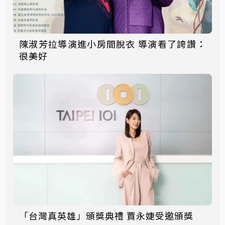
陳淑芳拉導演進小房間脫衣 導演看了誇讚：
很美好
「台灣真英雄」頒獎典禮 賈永婕受邀頒獎