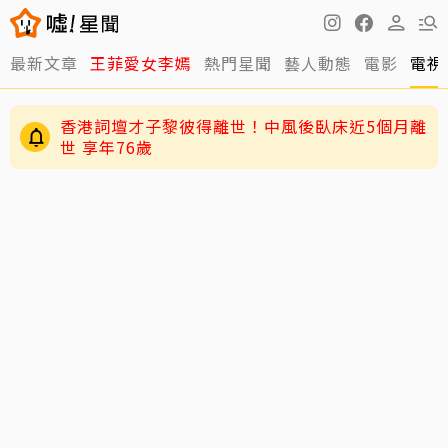
最新文章
王菲愛女李嫣
熱門星聞
藝人動態
電影
電視
香港詞壇才子黎彼得離世！中風後臥床近5個月離
世 享年76歲