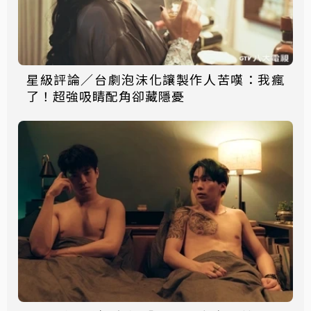
星級評論／台劇泡沫化讓製作人苦嘆：我瘋
了！超強吸睛配角卻藏隱憂