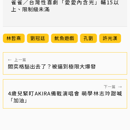
雀雀／台灣性喜劇「愛愛內含光」輔15以
上、限制級未滿
林哲熹
劉冠廷
魷魚遊戲
孔劉
許光漢
←
上一篇
閻奕格豁出去了？被逼到極限大爆發
下一篇
→
4歲兒緊盯AKIRA備戰演唱會 萌學林志玲甜喊
「加油」