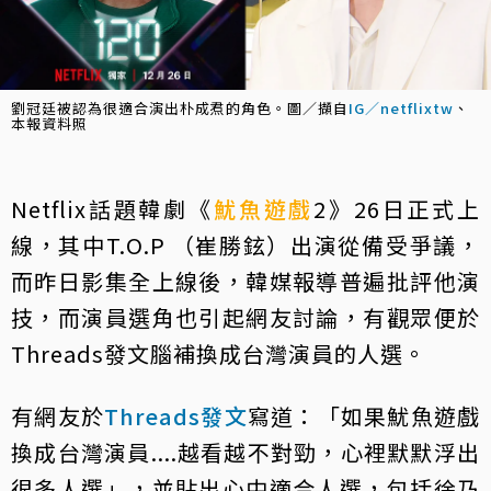
劉冠廷被認為很適合演出朴成焄的角色。圖／擷自
IG／netflixtw
、
本報資料照
Netflix話題韓劇《
魷魚遊戲
2》26日正式上
線，其中T.O.P （崔勝鉉）出演從備受爭議，
而昨日影集全上線後，韓媒報導普遍批評他演
技，而演員選角也引起網友討論，有觀眾便於
Threads發文腦補換成台灣演員的人選。
有網友於
Threads發文
寫道：「如果魷魚遊戲
換成台灣演員....越看越不對勁，心裡默默浮出
很多人選」，並貼出心中適合人選，包括徐乃