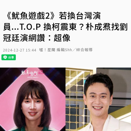
《魷魚遊戲2》若換台灣演
員...T.O.P 換柯震東？朴成焄找劉
冠廷演網讚：超像
噓！星聞 編輯Shh／綜合報導
2024-12-27 15:44