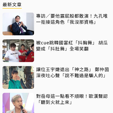
最新文章
專訪／要他露屁股都敢演！九孔唯
一拒接這角色「我沒那資格」
被cue跳韓國當紅「抖胸舞」 胡瓜
變成「抖肚舞」全場笑翻
讓位王宇婕退出「神之路」 鄭仲茵
深夜吐心聲「說不難過是騙人的」
對岳母這一點看不順眼！歐漢聲認
「聽到火就上來」