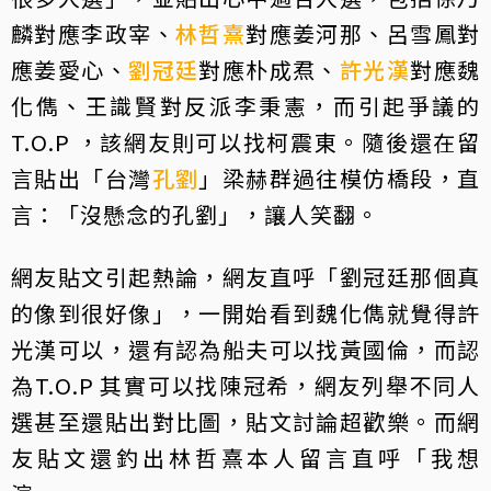
麟對應李政宰、
林哲熹
對應姜河那、呂雪鳳對
應姜愛心、
劉冠廷
對應朴成焄、
許光漢
對應魏
化儁、王識賢對反派李秉憲，而引起爭議的
T.O.P ，該網友則可以找柯震東。隨後還在留
言貼出「台灣
孔劉
」梁赫群過往模仿橋段，直
言：「沒懸念的孔劉」，讓人笑翻。
網友貼文引起熱論，網友直呼「劉冠廷那個真
的像到很好像」，一開始看到魏化儁就覺得許
光漢可以，還有認為船夫可以找黃國倫，而認
為T.O.P 其實可以找陳冠希，網友列舉不同人
選甚至還貼出對比圖，貼文討論超歡樂。而網
友貼文還釣出林哲熹本人留言直呼「我想