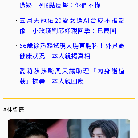
遭疑 列6點反擊：你們不懂
五月天冠佑20愛女遭AI合成不雅影
像 小玫瑰劉芯妤親回擊：已截圖
66歲徐乃麟驚現大腸直腸科！外界憂
健康狀況 本人親揭真相
愛莉莎莎颱風天讓助理「肉身護植
栽」挨轟 本人親回應
#林哲熹