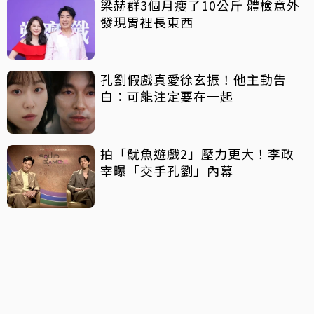
梁赫群3個月瘦了10公斤 體檢意外
發現胃裡長東西
孔劉假戲真愛徐玄振！他主動告
白：可能注定要在一起
拍「魷魚遊戲2」壓力更大！李政
宰曝「交手孔劉」內幕