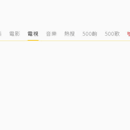
態
電影
電視
音樂
熱搜
500齣
500歌