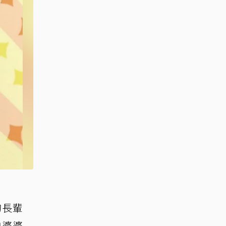
的長輩
怕婆婆