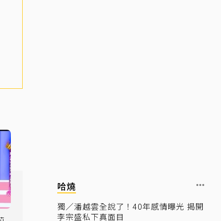
哈燒
獨／潘越雲全說了！40年感情曝光 揭開
李宗盛私下真面目