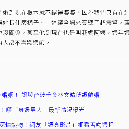
結婚到現在根本就不認得婆婆，因為我們只有在
得她長什麼樣子。」這讓全場來賓聽了超震驚，
也沒關係，甚至他到現在也是叫我媽阿姨，過年
的人都不喜歡過節。」
4年婚姻！ 認與台玻千金林文晴低調離婚
產！曬「身邊男人」最新情況曝光
深情熱吻！網友「調亮影片」細看舌吻過程