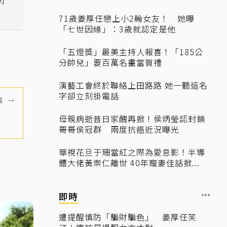
71歲姜厚任戀上小2輪女友！ 她曝
「七世因緣」：3歲就認定是他
「五燈獎」最美主持人報喜！「185公
分帥兒」要百萬名畫當賀禮
演藝工會終於聯絡上田路路 她一聽這名
字卻立刻掛電話
篇
→
腳」
母親病逝昔日家醜再掀！侯炳瑩認封鎖
哥哥侯冠群 兩度抗癌近況曝光
華視花旦于珊當紅之際為愛息影！半導
體大佬黃崇仁離世 40年寵妻佳話掀...
即時
遭提醒慎防「騙財騙色」 姜厚任笑