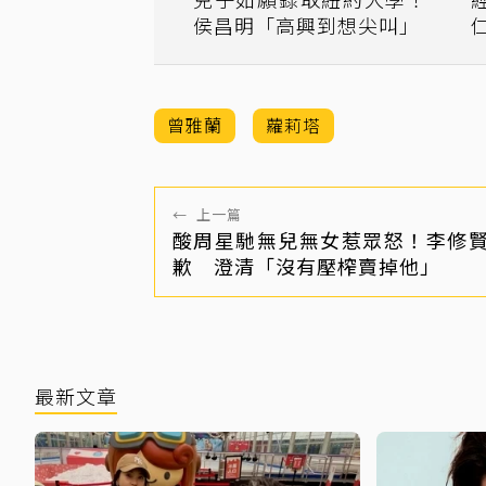
侯昌明「高興到想尖叫」
曾雅蘭
蘿莉塔
←
上一篇
酸周星馳無兒無女惹眾怒！李修
歉 澄清「沒有壓榨賣掉他」
最新文章