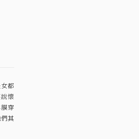
是女都
笑說懷
羊膜穿
他們其