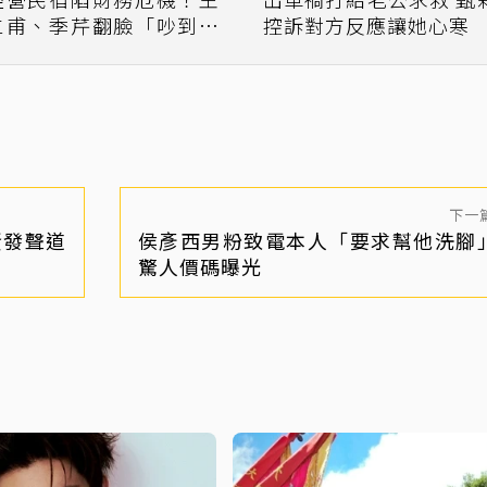
仁甫、季芹翻臉「吵到要
控訴對方反應讓她心寒
離婚」
下一
賢發聲道
侯彥西男粉致電本人「要求幫他洗
驚人價碼曝光