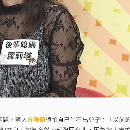
話題，藝人
曾雅蘭
很怕自己生不出兒子：「以前
生4個女兒，她連夜從南部跑回台北，因為她太害