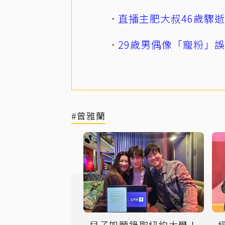
直播主肥大叔46歲驟
29歲男偶像「寵粉」
#曾雅蘭
兒子如願錄取紐約大學！