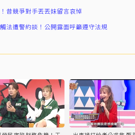
逝！昔競爭對手丟丟妹留言哀悼
誤觸法遭警約談！公開露面呼籲遵守法規
經營民宿陷財務危機！王
出車禍打給老公求救 甄莉