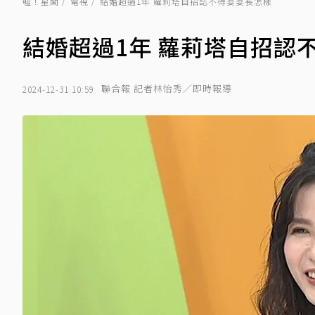
噓！星聞
電視
結婚超過1年 蘿莉塔自招認不得婆婆長怎樣
結婚超過1年 蘿莉塔自招認
聯合報 記者林怡秀／即時報導
2024-12-31 10:59