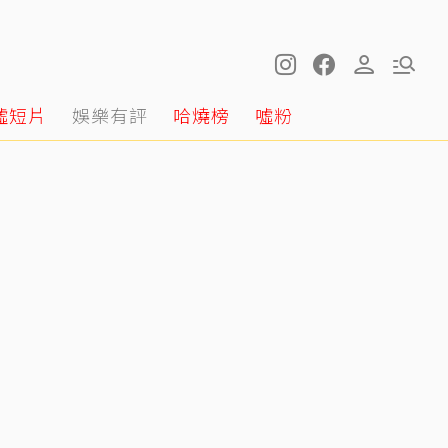
噓短片
娛樂有評
哈燒榜
噓粉