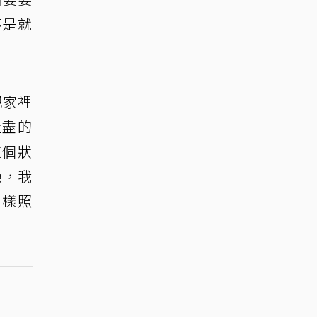
不是就
把家裡
止盡的
這個狀
澡，我
這樣照