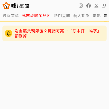
謝金燕父親節發文憶豬哥亮…「原本打一堆字」
最新文章
林志玲曬帥兒照
熱門星聞
藝人動態
電影
電
卻刪掉
練HYROX練到雙手全是繭！夏和熙拍戲不能拍特
寫