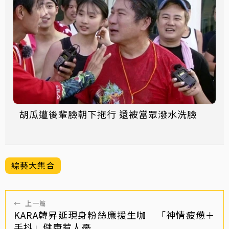
胡瓜遭後輩臉朝下拖行 還被當眾潑水洗臉
綜藝大集合
←
上一篇
KARA韓昇延現身粉絲應援生咖 「神情疲憊＋
手抖」健康惹人憂