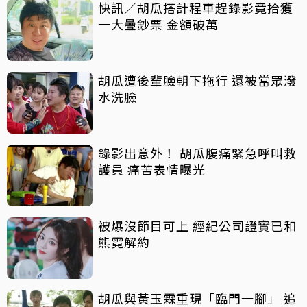
快訊／胡瓜搭計程車趕錄影竟拾獲
一大疊鈔票 金額破萬
胡瓜遭後輩臉朝下拖行 還被當眾潑
水洗臉
錄影出意外！ 胡瓜腹痛緊急呼叫救
護員 痛苦表情曝光
被爆沒節目可上 經紀公司證實已和
熊霓解約
胡瓜與黃玉霖重現「臨門一腳」 追