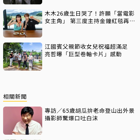
木木26歲生日哭了！許願「當電影
女主角」 第三度主持金鐘紅毯再喊
話
江國賓父親節收女兒祝福超滿足
亮哲曝「巨型卷軸卡片」感動
相關新聞
專訪／65歲胡瓜拚老命登山出外景
攝影師驚爆口吐白沫