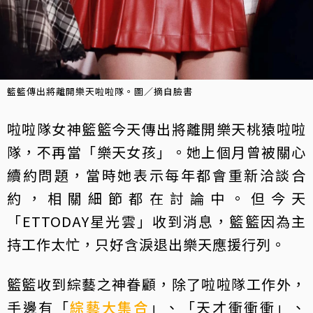
籃籃傳出將離開樂天啦啦隊。圖／摘自臉書
啦啦隊女神籃籃今天傳出將離開樂天桃猿啦啦
隊，不再當「樂天女孩」。她上個月曾被關心
續約問題，當時她表示每年都會重新洽談合
約，相關細節都在討論中。但今天
「ETTODAY星光雲」收到消息，籃籃因為主
持工作太忙，只好含淚退出樂天應援行列。
籃籃收到綜藝之神眷顧，除了啦啦隊工作外，
手邊有「
綜藝大集合
」、「天才衝衝衝」、