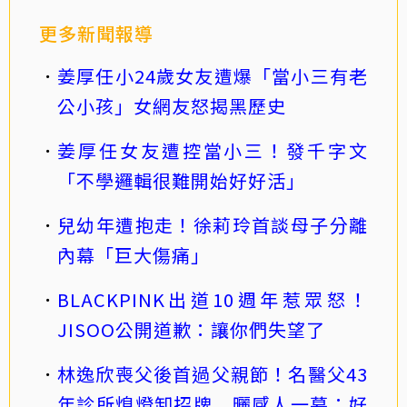
更多新聞報導
姜厚任小24歲女友遭爆「當小三有老
公小孩」女網友怒揭黑歷史
姜厚任女友遭控當小三！發千字文
「不學邏輯很難開始好好活」
兒幼年遭抱走！徐莉玲首談母子分離
內幕「巨大傷痛」
BLACKPINK出道10週年惹眾怒！
JISOO公開道歉：讓你們失望了
林逸欣喪父後首過父親節！名醫父43
年診所熄燈卸招牌 曬感人一幕：好