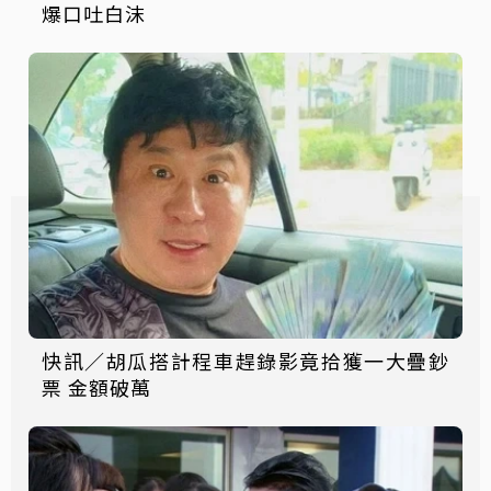
爆口吐白沫
快訊／胡瓜搭計程車趕錄影竟拾獲一大疊鈔
票 金額破萬