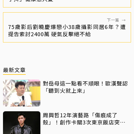
下一篇
→
75歲影后劉曉慶爆戀小38歲攝影同居6年？遭
提告索討2400萬 硬氣反擊絕不給
最新文章
對岳母這一點看不順眼！歐漢聲認
「聽到火就上來」
周興哲12年演藝路「傷痕成了
殼」！創作卡關3次東京飯店突找
回靈感