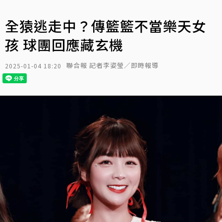
全猿逃走中？傳籃籃不當樂天女
孩 球團回應藏玄機
聯合報 記者李姿瑩／即時報導
2025-01-04 18:20