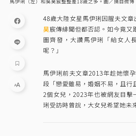
馬伊琍（左）和吳昊宸整整差18歲之多。圖／摘自微博
48歲大陸女星馬伊琍因腥夫文章
昊
宸傳緋聞但都否認。如今竟又
圖齊發，大讚馬伊琍「給女人
呢？」
馬伊琍前夫文章2013年趁她
段「戀愛雖易，婚姻不易，且行
2個女兒，2023年也被網友目
琍受訪時曾說，大女兒希望她未