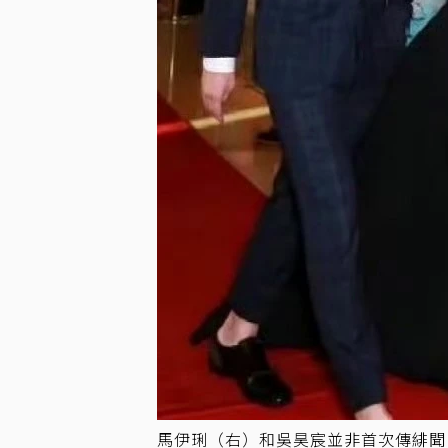
馬伊琍（右）和吳昊宸並非首次傳緋聞