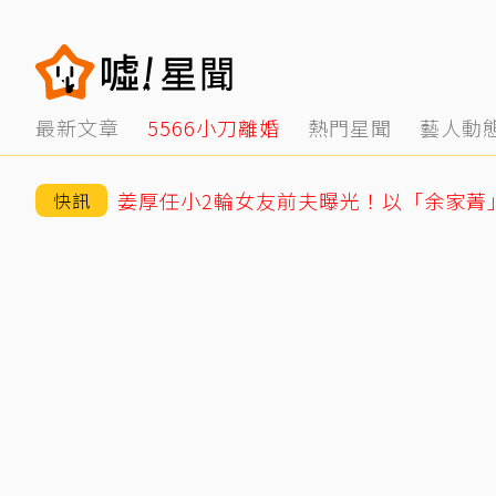
最新文章
5566小刀離婚
熱門星聞
藝人動
快訊