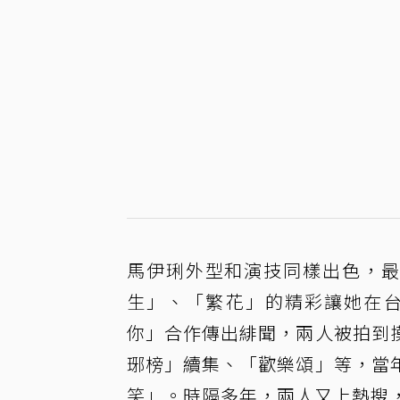
馬伊琍外型和演技同樣出色，
生」、「繁花」的精彩讓她在台
你」合作傳出緋聞，兩人被拍到
琊榜」續集、「歡樂頌」等，當
笑」。時隔多年，兩人又上熱搜