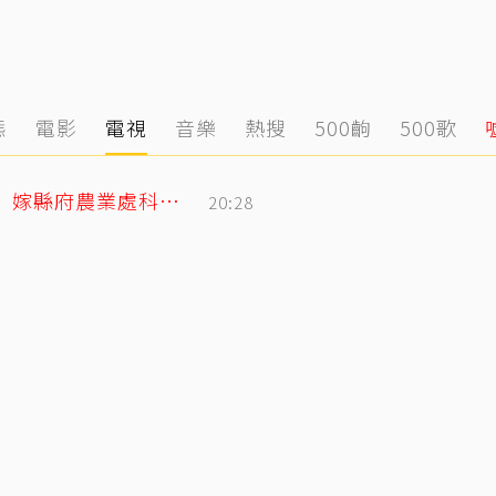
態
電影
電視
音樂
熱搜
500齣
500歌
姜厚任小2輪女友前夫曝光！以「余家菁」嫁縣府農業處科長 交往3月閃婚
20:28