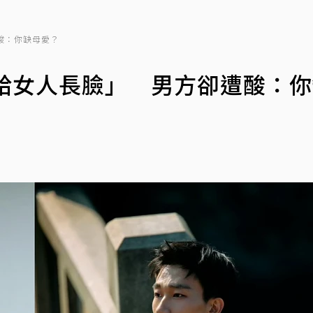
酸：你缺母愛？
「給女人長臉」 男方卻遭酸：