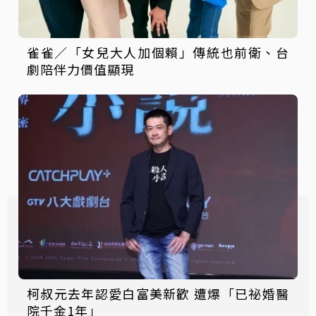
雀雀／「女兒大人加個賴」傳統也前衛、台
劇陪伴力價值顯現
柯叔元去年認愛白富美新歡 遭爆「已祕婚醫
院千金1年」