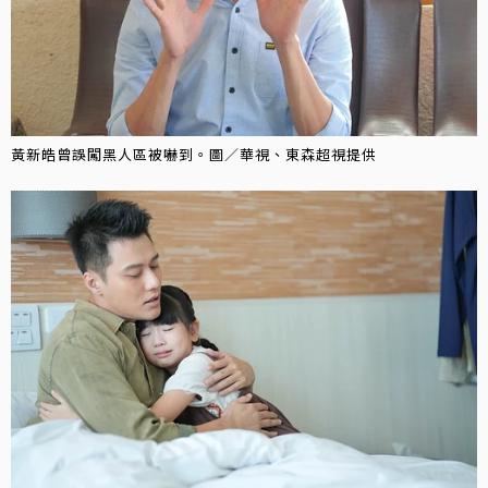
黃新皓曾誤闖黑人區被嚇到。圖／華視、東森超視提供