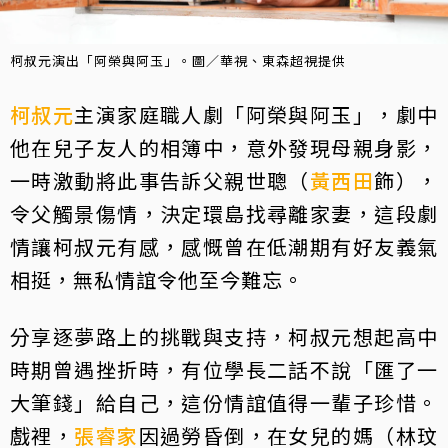
柯叔元演出「阿榮與阿玉」。圖／華視、東森超視提供
柯叔元
主演家庭職人劇「阿榮與阿玉」，劇中
他在兒子友人的相簿中，意外發現母親身影，
一時激動將此事告訴父親世聰（
黃西田
飾），
令父觸景傷情，決定環島找尋離家妻，這段劇
情讓柯叔元有感，感慨曾在低潮期有好友義氣
相挺，無私情誼令他至今難忘。
分享逐夢路上的挑戰與支持，柯叔元想起高中
時期曾遇挫折時，有位學長二話不說「匯了一
大筆錢」給自己，這份情誼值得一輩子珍惜。
戲裡，
張睿家
因過勞昏倒，在女兒的媽（林玟