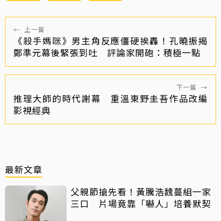
←
上一篇
《殺手媽咪》男主角反應僵硬挨轟！孔曉振揭
鄭準元幕後緊張到吐 評論家開砲：積極一點
下一篇
→
推理大師的時代謝幕 重溫東野圭吾作品改編
影視經典
最新文章
父親節搶先看！黃騰浩魏蔓組一家
三口 片場竟靠「嚇人」培養默契