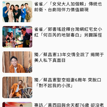
雀雀／「女兒大人加個賴」傳統也
前衛、台劇陪伴力價值顯現
雀雀／郭書瑤詮釋台灣網紅宅女小
紅「何百芮的地獄毒白」另闢蹊徑
獨／蔡昌憲13年交情全說了 揭開于
美人私下真面目
獨／蔡昌憲娶空姐妻6周年 突脫口
「對不起我的小孩」
專訪／黃西田與余天都76歲 卻沒老