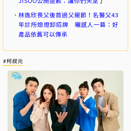
JISOO公開道歉：讓你們失望了
林逸欣喪父後首過父親節！名醫父43
年診所熄燈卸招牌 曬感人一幕：好
產品依舊可以傳承
#柯叔元