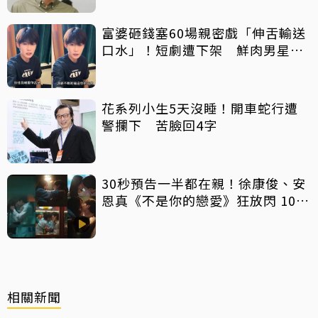
富婆砸錢塞60場親密戲「伸舌輸送
口水」！短劇遭下架 鮮肉男星吐
心聲：要守住底線
花系列小生5天沒睡！開車蛇行遭
警攔下 苦臉回4字
30秒預告一半都在親！徐康俊、安
恩真《不是你的戀愛》狂放閃 10年
長跑吻戲掀熱議
相關新聞