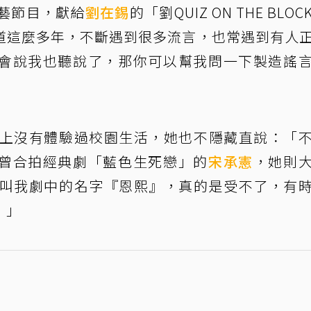
綜藝節目，獻給
劉在錫
的「劉QUIZ ON THE BLO
道這麼多年，不斷遇到很多流言，也常遇到有人
會說我也聽說了，那你可以幫我問一下製造謠
本上沒有體驗過校園生活，她也不隱藏直說：「
曾合拍經典劇「藍色生死戀」的
宋承憲
，她則
會叫我劇中的名字『恩熙』，真的是受不了，有
！」