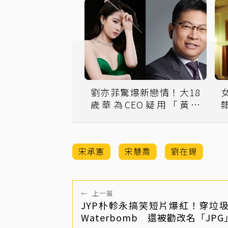
劉亦菲驚爆新戀情！大18
歲華為CEO疑用「黃玫
瑰」示愛
宋承憲
宋慧喬
劉在錫
←
上一篇
JYP朴軫永搞笑短片爆紅！穿垃
Waterbomb 還被勸改名「JPG