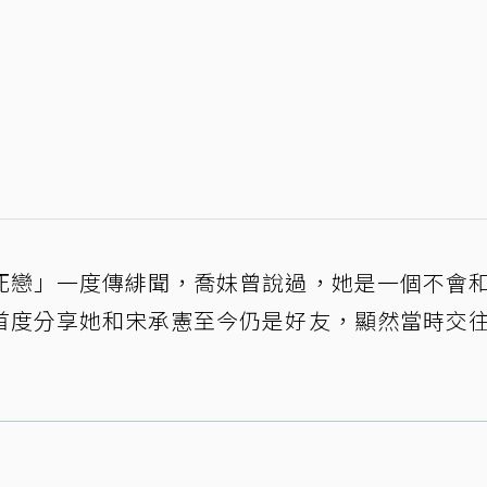
死戀」一度傳緋聞，喬妹曾說過，她是一個不會
首度分享她和宋承憲至今仍是好友，顯然當時交