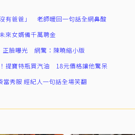
沒有爸爸」 老師暖回一句話全網鼻酸
未來女婿備千萬聘金
」正臉曝光 網驚：陳曉縮小版
！提寶特瓶買汽油 18元價格讓他驚呆
袋當秀服 經紀人一句話全場笑翻