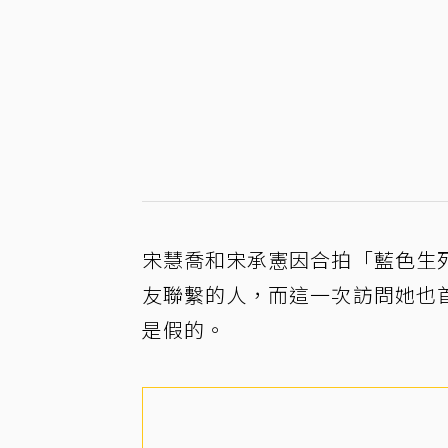
宋慧喬和宋承憲因合拍「藍色生
友聯繫的人，而這一次訪問她也
是假的。