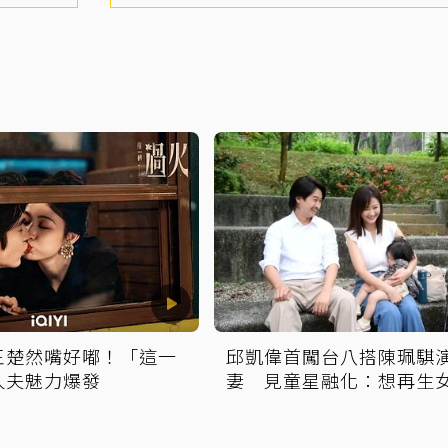
王楚然嘴好嘟！「這一
邱凱偉首闖台八搭陳珮騏
人夫魅力爆發
妻 見童星融化：想再生