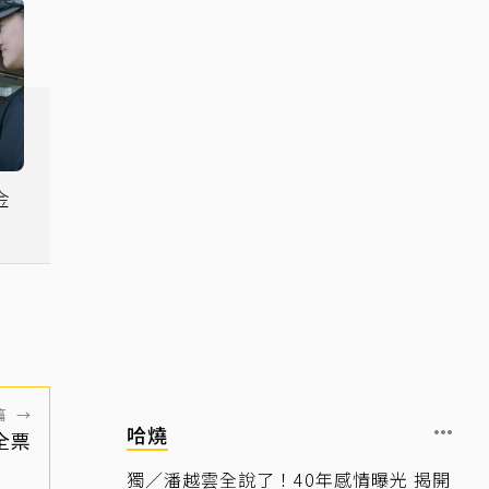
金
甲
淚
篇
→
哈燒
全票
獨／潘越雲全說了！40年感情曝光 揭開