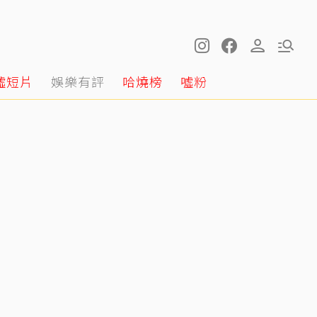
噓短片
娛樂有評
哈燒榜
噓粉