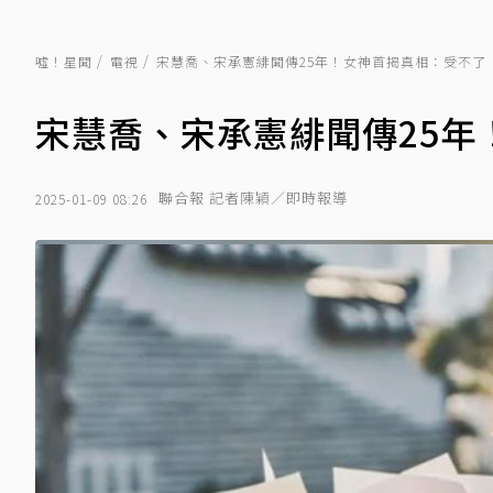
噓！星聞
電視
宋慧喬、宋承憲緋聞傳25年！女神首揭真相：受不了
宋慧喬、宋承憲緋聞傳25年
聯合報 記者陳穎／即時報導
2025-01-09 08:26