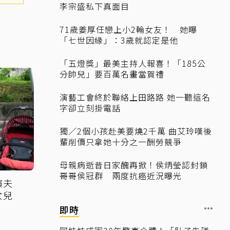
李宗盛私下真面目
71歲姜厚任戀上小2輪女友！ 她曝
「七世因緣」：3歲就認定是他
「五燈獎」最美主持人報喜！「185公
分帥兒」要百萬名畫當賀禮
演藝工會終於聯絡上田路路 她一聽這名
字卻立刻掛電話
獨／2個小孩赴美要燒2千萬 曲艾玲嘆後
輩削價只拿她十分之一酬勞競爭
母親病逝昔日家醜再掀！侯炳瑩認封鎖
哥哥侯冠群 兩度抗癌近況曝光
演夫
女兒
即時