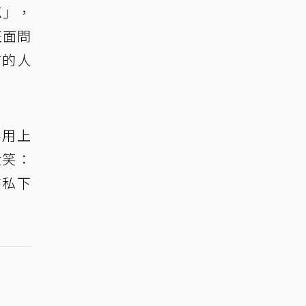
CK」，
正面問
言的人
不用上
大笑：
時私下