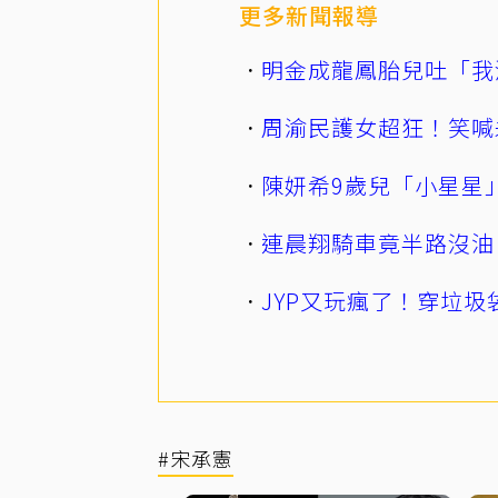
更多新聞報導
明金成龍鳳胎兒吐「我
周渝民護女超狂！笑喊
陳妍希9歲兒「小星星
連晨翔騎車竟半路沒油
JYP又玩瘋了！穿垃圾
#宋承憲