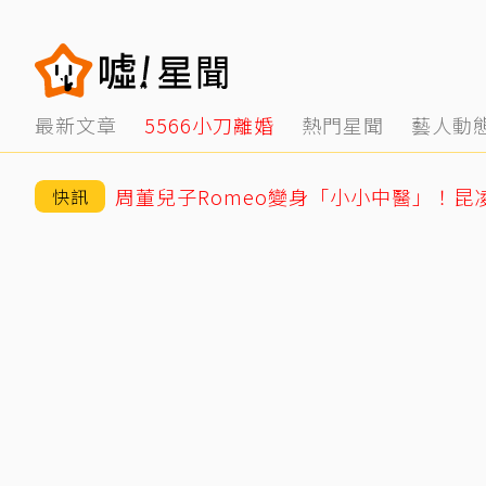
最新文章
5566小刀離婚
熱門星聞
藝人動
周董兒子Romeo變身「小小中醫」！昆
快訊