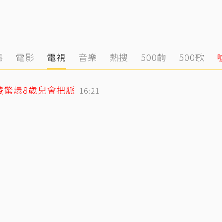
態
電影
電視
音樂
熱搜
500齣
500歌
凌驚爆8歲兒會把脈
16:21