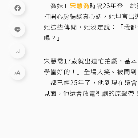
「喬妹」
宋慧喬
時隔23年登上
打開心房暢談真心話，她坦言出
她這些傳聞，她淡定說：「我都
嗎？」
宋慧喬17歲就出道忙拍戲，基
學蠻好的！」全場大笑。被問到
「都已經25年了，他到現在還
見面，他還會放電視劇的原聲帶