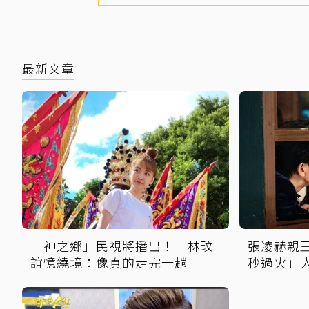
最新文章
「神之鄉」民視將播出！ 林玟
張凌赫親
誼憶繞境：像真的走完一趟
秒過火」