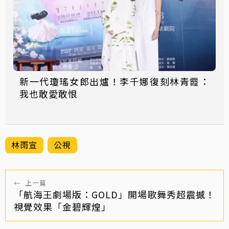
新一代瓊瑤女郎出爐！李千娜復刻林青霞：
我也敢愛敢恨
林雨宣
公視
←
上一篇
「航海王劇場版：GOLD」開場歌舞秀超震撼！
視覺效果「金碧輝煌」