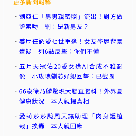
更多新聞報導
劉亞仁「男男親密照」流出！對方做
勢索吻 網：是新男友？
姜厚任認愛七世重逢！女友學歷背景
遭疑 列6點反擊：你們不懂
五月天冠佑20愛女遭AI合成不雅影
像 小玫瑰劉芯妤親回擊：已截圖
66歲徐乃麟驚現大腸直腸科！外界憂
健康狀況 本人親揭真相
愛莉莎莎颱風天讓助理「肉身護植
栽」挨轟 本人親回應