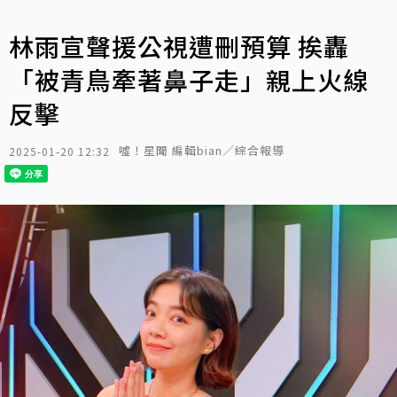
林雨宣聲援公視遭刪預算 挨轟
「被青鳥牽著鼻子走」親上火線
反擊
噓！星聞 編輯bian／綜合報導
2025-01-20 12:32