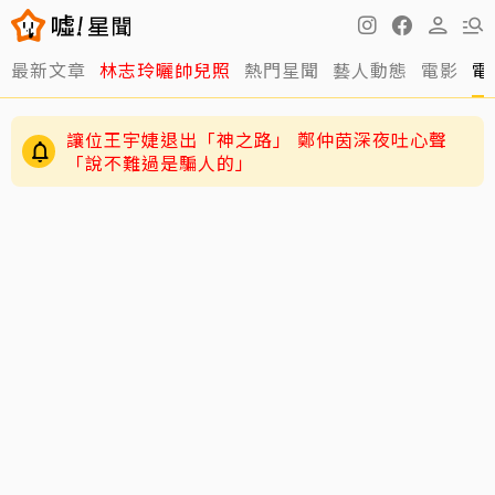
最新文章
林志玲曬帥兒照
熱門星聞
藝人動態
電影
電
讓位王宇婕退出「神之路」 鄭仲茵深夜吐心聲
「說不難過是騙人的」
71歲姜厚任認愛爆「七世重逢」！女友學歷背景
遭疑 列6點反擊：你們不懂