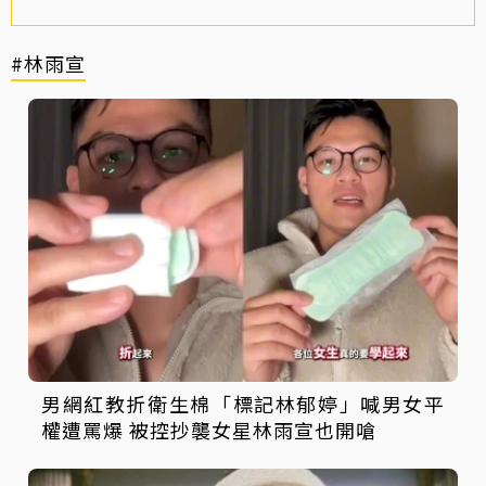
#林雨宣
男網紅教折衛生棉「標記林郁婷」喊男女平
權遭罵爆 被控抄襲女星林雨宣也開嗆