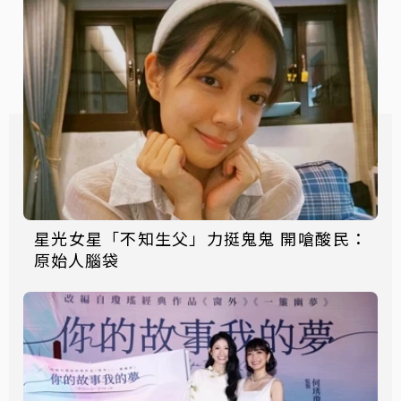
星光女星「不知生父」力挺鬼鬼 開嗆酸民：
原始人腦袋