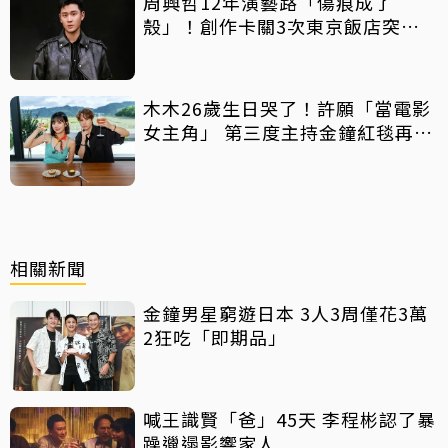
周興哲12年演藝路「傷痕成了
殼」！創作卡關3次東京飯店突找
回靈感
木木26歲生日哭了！許願「當電影
女主角」 第三度主持金鐘紅毯再喊
話
相關新聞
金鐘男星窮遊日本 3人3周僅花3萬
2狂吃「即期品」
喊王識賢「爸」45天 李程彬認了暴
躁邋遢影響家人