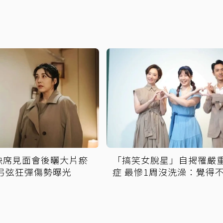
缺席見面會後曬大片瘀
「搞笑女脫星」自揭罹嚴
遭弓弦狂彈傷勢曝光
症 最慘1周沒洗澡：覺得