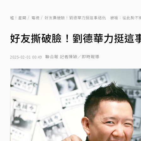
噓！星聞
電視
好友撕破臉！劉德華力挺這事結仇 被嗆：從此勢不
好友撕破臉！劉德華力挺這
聯合報 記者陳穎／即時報導
2025-02-01 00:49