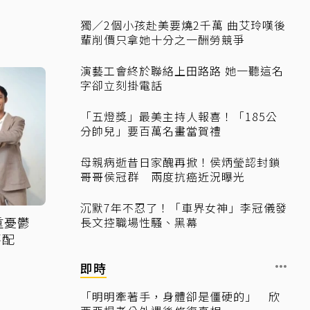
獨／2個小孩赴美要燒2千萬 曲艾玲嘆後
輩削價只拿她十分之一酬勞競爭
演藝工會終於聯絡上田路路 她一聽這名
字卻立刻掛電話
「五燈獎」最美主持人報喜！「185公
分帥兒」要百萬名畫當賀禮
母親病逝昔日家醜再掀！侯炳瑩認封鎖
哥哥侯冠群 兩度抗癌近況曝光
沉默7年不忍了！「車界女神」李冠儀發
重憂鬱
長文控職場性騷、黑幕
不配
即時
「明明牽著手，身體卻是僵硬的」 欣