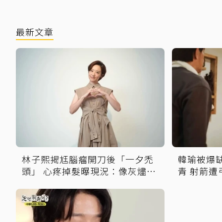
最新文章
林子熙揭尪腦瘤開刀後「一夕禿
韓瑜被爆
頭」 心疼掉髮曝現況：像灰燼一
青 射箭
直飛走