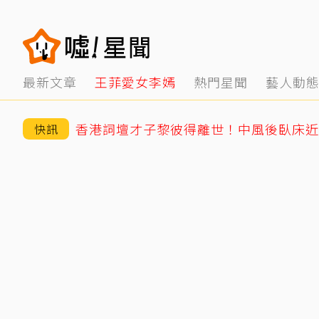
最新文章
王菲愛女李嫣
熱門星聞
藝人動
香港詞壇才子黎彼得離世！中風後臥床近5
快訊