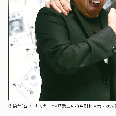
劉德華(右)在「人辦」MV煙熏上妝扮卓別林查案，找