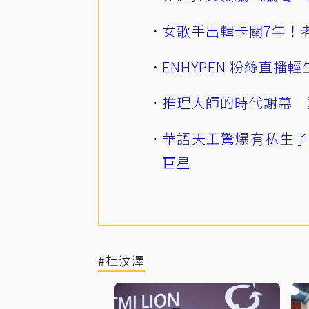
女歌手出輯卡關7年！老
ENHYPEN 粉絲直
推理大師的時代謝幕 
華語天王驚爆有私生子
巨星
#杜汶澤