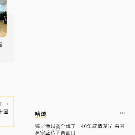
昔
到
篇
→
仲茵
哈燒
獨／潘越雲全說了！40年感情曝光 揭開
李宗盛私下真面目