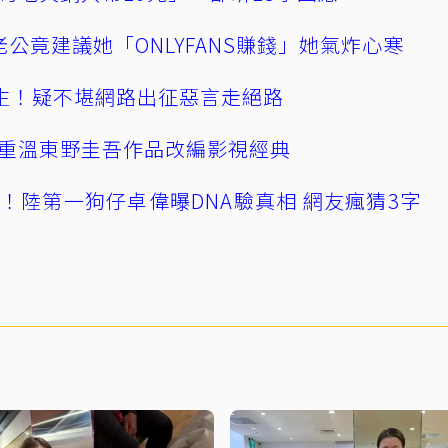
公竟建議她「ONLYFANS賺錢」她氣炸心寒
播輕生！疑不堪網路出征惡言走絕路
重溫東野圭吾作品改編影視經典
！陸第一狗仔卓偉曝DNA驗真相 網友瘋猜3字