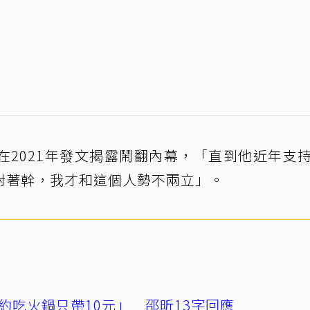
在2021年發文揭露鬧翻內幕，「直到他近年支
對著幹，我才和這個人勢不兩立」。
約吃火鍋只帶10元」 邵昕13字回應