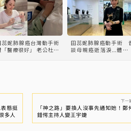
田蕊妮肺腺癌台灣動手術
田蕊妮肺腺癌動手術 
讚「醫療很好」 老公杜汶
談母親癌逝落淚...體會
澤貼心打點陪伴
「老病死」
下一
見表態挺
「神之路」要換人沒事先通知她！鄭
很多人
錯愕主持人變王宇婕