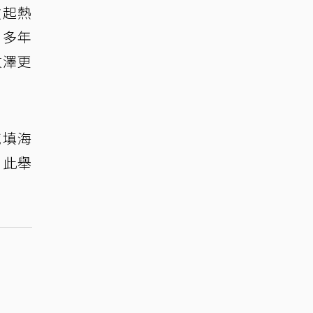
掀起熱
，多年
汶澤更
域填海
，此舉