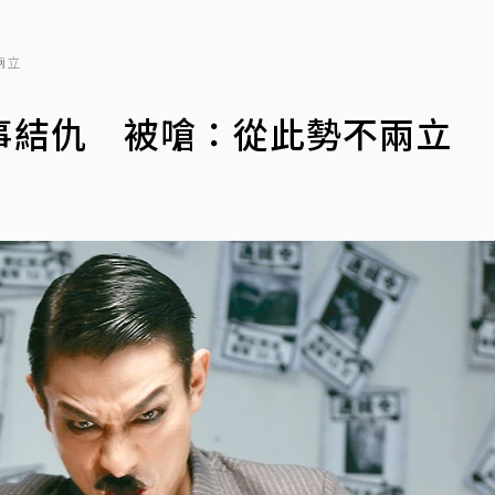
兩立
事結仇 被嗆：從此勢不兩立