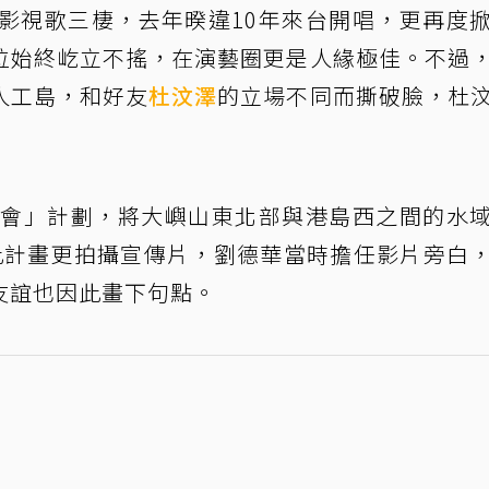
足影視歌三棲，去年暌違10年來台開唱，更再度
位始終屹立不搖，在演藝圈更是人緣極佳。不過
人工島，和好友
杜汶澤
的立場不同而撕破臉，杜
嶼都會」計劃，將大嶼山東北部與港島西之間的水
提倡此計畫更拍攝宣傳片，劉德華當時擔任影片旁白
友誼也因此畫下句點。