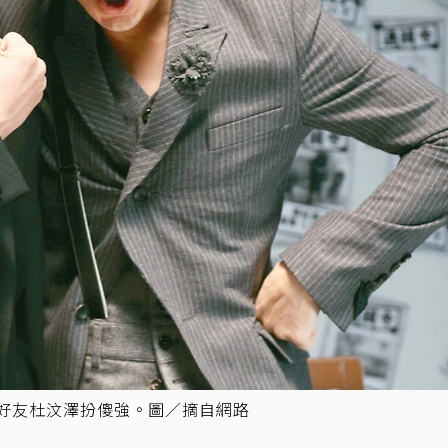
來好友杜汶澤扮傻強。圖／摘自網路