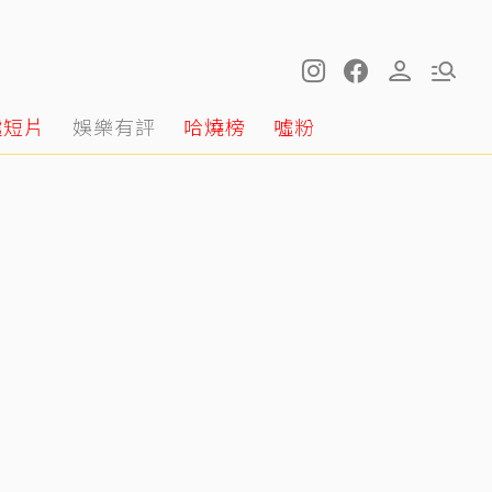
噓短片
娛樂有評
哈燒榜
噓粉