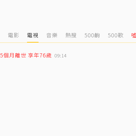
態
電影
電視
音樂
熱搜
500齣
500歌
個月離世 享年76歲
09:14