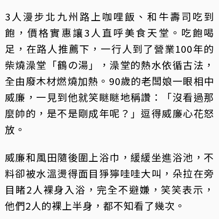
3人漫步北九州路上咖哩飯、和牛壽司吃到
飽，價格實惠讓3人直呼美食天堂。吃飽喝
足，在路人推薦下，一行人到了營業100年的
柴燒澡堂「鶴の湯」，澡堂的熱水依循古法，
全由廢木材燃燒加熱。90歲的老闆娘一眼相中
威廉，一見到他就笑瞇瞇地稱讚：「沒看過那
麼帥的，是不是剛成年呢？」逗得威廉心花怒
放。
威廉和風田隨後圍上浴巾，緩緩坐進浴池，不
料卻被水溫燙得面目猙獰哇哇大叫，朵拉在旁
目睹2人裸身入浴，完全不避嫌，笑笑表示，
他們2人的裸上半身，都不知看了幾次。