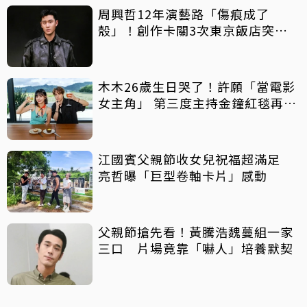
周興哲12年演藝路「傷痕成了
殼」！創作卡關3次東京飯店突找
回靈感
木木26歲生日哭了！許願「當電影
女主角」 第三度主持金鐘紅毯再喊
話
江國賓父親節收女兒祝福超滿足
亮哲曝「巨型卷軸卡片」感動
父親節搶先看！黃騰浩魏蔓組一家
三口 片場竟靠「嚇人」培養默契