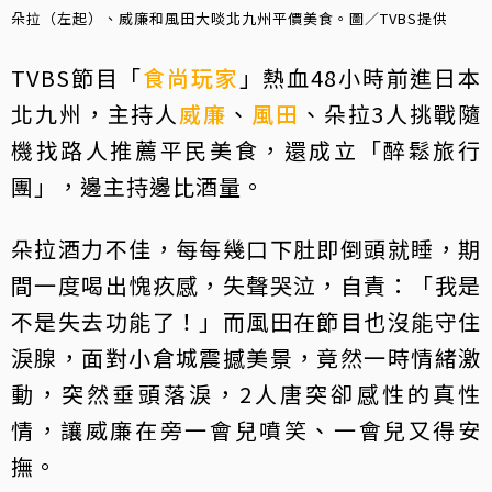
朵拉（左起）、威廉和風田大啖北九州平價美食。圖／TVBS提供
TVBS節目「
食尚玩家
」熱血48小時前進日本
北九州，主持人
威廉
、
風田
、朵拉3人挑戰隨
機找路人推薦平民美食，還成立「醉鬆旅行
團」，邊主持邊比酒量。
朵拉酒力不佳，每每幾口下肚即倒頭就睡，期
間一度喝出愧疚感，失聲哭泣，自責：「我是
不是失去功能了！」而風田在節目也沒能守住
淚腺，面對小倉城震撼美景，竟然一時情緒激
動，突然垂頭落淚，2人唐突卻感性的真性
情，讓威廉在旁一會兒噴笑、一會兒又得安
撫。