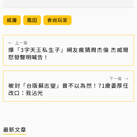
威廉
風田
食尚玩家
←
上一篇
爆「3字天王私生子」網友瘋猜周杰倫 杰威爾
怒發聲明喊告！
下一篇
→
被封「台版蘇志燮」曾不以為然！71歲姜厚任
改口：我沾光
最新文章