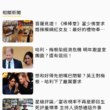
相關新聞
菩薩見證！《棒棒堂》富少佛堂求
婚辣模網紅女友：最好的禮物奉獻
給我
哈利、梅根陷經濟危機 明年跟皇室
團圓？還有這招！
想和好得先把嘴巴閉緊？英王對梅
根、哈利下了嚴厲要求
星級評論／當收視率不再是節目生
死評量標準 主持人須想通這件事