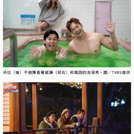
朵拉（後）不避嫌看著威廉（前右）和風田的泡湯秀。圖／TVBS提供