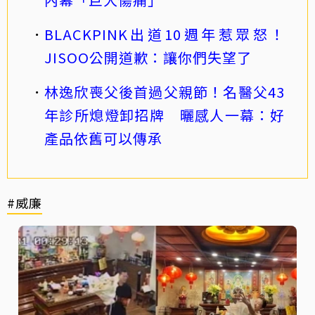
BLACKPINK出道10週年惹眾怒！
JISOO公開道歉：讓你們失望了
林逸欣喪父後首過父親節！名醫父43
年診所熄燈卸招牌 曬感人一幕：好
產品依舊可以傳承
#威廉