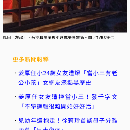
風田（左起）、朵拉和威廉被小倉城美景震懾。圖／TVBS提供
更多新聞報導
姜厚任小24歲女友遭爆「當小三有老
公小孩」女網友怒揭黑歷史
姜厚任女友遭控當小三！發千字文
「不學邏輯很難開始好好活」
兒幼年遭抱走！徐莉玲首談母子分離
內幕「巨大傷痛」