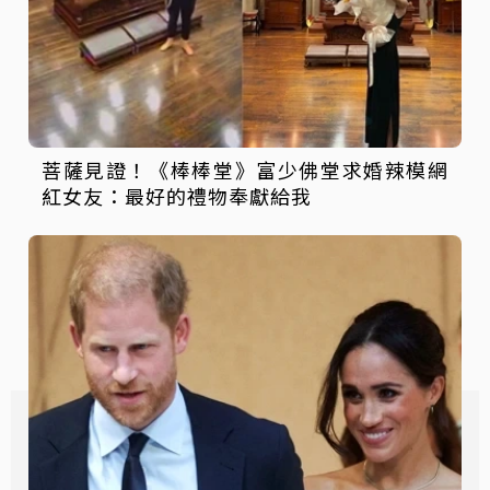
菩薩見證！《棒棒堂》富少佛堂求婚辣模網
紅女友：最好的禮物奉獻給我