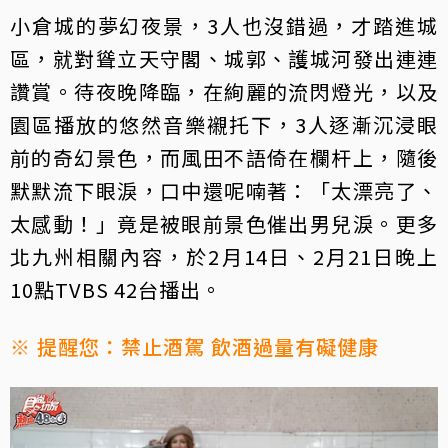
小倉城的夢幻夜景，3人也沒錯過，才踏進城
區，就對聳立天守閣、城郭、護城河發出連連
讚賞。待夜晚降臨，在絢麗的流閃燈光，以及
園區播放的悠然音樂襯托下，3人逐漸沉浸眼
前的奇幻景色，而風田不語倚在欄杆上，隨後
默默流下眼淚，口中還呢喃著：「太漂亮了、
太感動！」竟是被眼前景色催出男兒淚。更多
北九州相關內容，於2月14日、2月21日晚上
10點TVBS 42台播出。
※ 提醒您：禁止酒駕 飲酒過量有礙健康