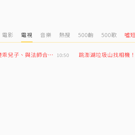
電影
電視
音樂
熱搜
500齣
500歌
噓
GD私下反差萌藏不住！霸總遇大聲公秒變乖兒子、與法師合照掀網暴動
跳澎湖垃圾山找相機
10:50