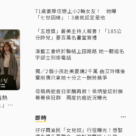
71歲姜厚任戀上小2輪女友！ 她曝
「七世因緣」：3歲就認定是他
「五燈獎」最美主持人報喜！「185公
分帥兒」要百萬名畫當賀禮
演藝工會終於聯絡上田路路 她一聽這名
字卻立刻掛電話
獨／2個小孩赴美要燒2千萬 曲艾玲嘆後
輩削價只拿她十分之一酬勞競爭
母親病逝昔日家醜再掀！侯炳瑩認封鎖
情熱
哥哥侯冠群 兩度抗癌近況曝光
片」細
即時
仔仔周渝民「女兒奴」行徑曝光！想娶