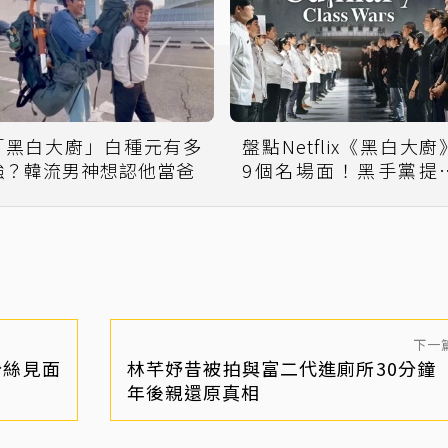
「黑白大廚」白種元有多
盤點Netflix《黑白大廚
強？韓流男神想認他當爸
9個名場面！黑手黨提
米蘇、三星超神刀工
下一
粉絲見面
林芊妤昔被拍與富二代進廁所30分鐘 
年後親還原真相