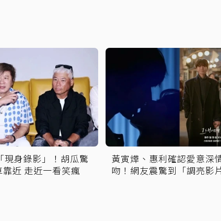
菲「現身錄影」！胡瓜驚
黃寅燁、惠利確認愛意深
車靠近 走近一看笑瘋
吻！網友震驚到「調亮影
看舌吻過程