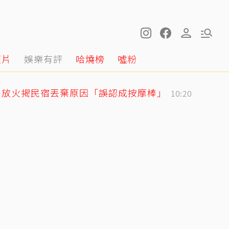
短片
娛樂有評
哈燒榜
噓粉
！放火揭民宿丟棄原因「誤認成按摩棒」
10:20