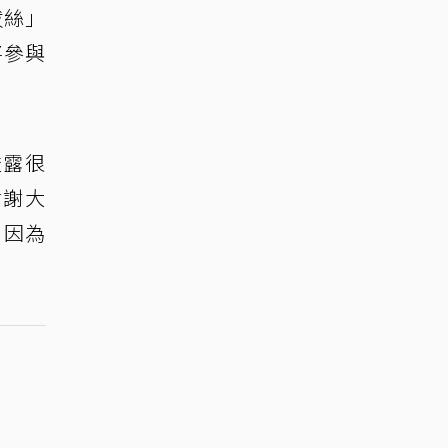
拔絲」
將參與
透露很
謝謝大
，因為