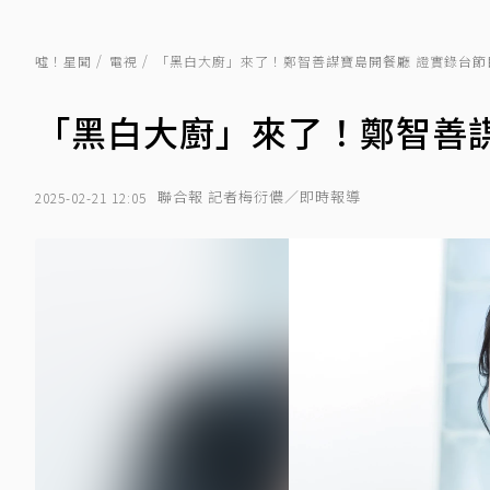
噓！星聞
電視
「黑白大廚」來了！鄭智善謀寶島開餐廳 證實錄台節
「黑白大廚」來了！鄭智善謀
聯合報 記者梅衍儂／即時報導
2025-02-21 12:05