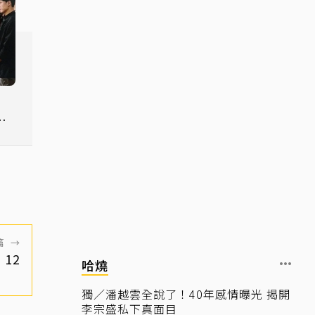
》
拉
篇
→
12
哈燒
獨／潘越雲全說了！40年感情曝光 揭開
李宗盛私下真面目