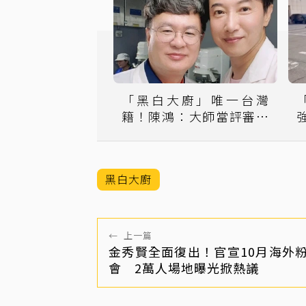
「黑白大廚」唯一台灣
籍！陳鴻：大師當評審還
協助翻譯
黑白大廚
←
上一篇
金秀賢全面復出！官宣10月海外
會 2萬人場地曝光掀熱議