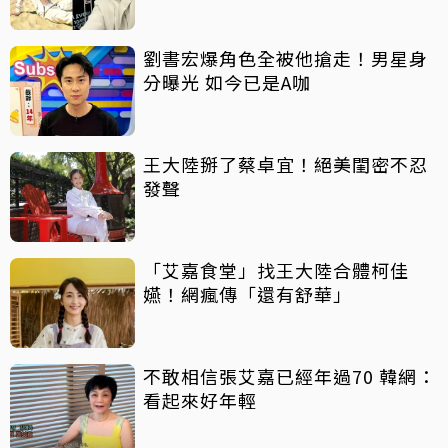
劉書宏爆角色全被他搶走！男星身
分曝光 如今已是A咖
王大陸掰了蔡卓宜！絕美閨密不忍
發聲
「艾嘉食堂」找王大陸合體柯佳
嬿！網瘋傳「還有舒華」
不敢相信張艾嘉已經年過70 韓網：
看起來好年輕