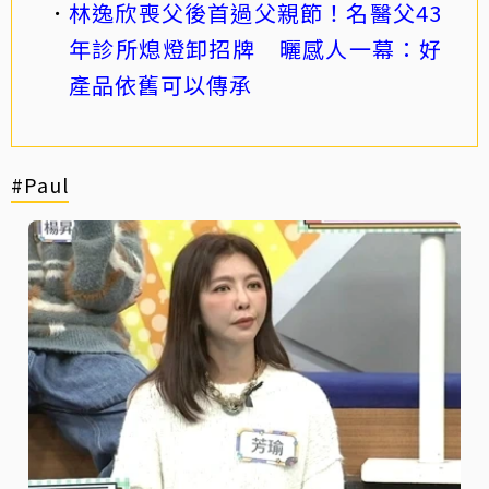
林逸欣喪父後首過父親節！名醫父43
年診所熄燈卸招牌 曬感人一幕：好
產品依舊可以傳承
#Paul