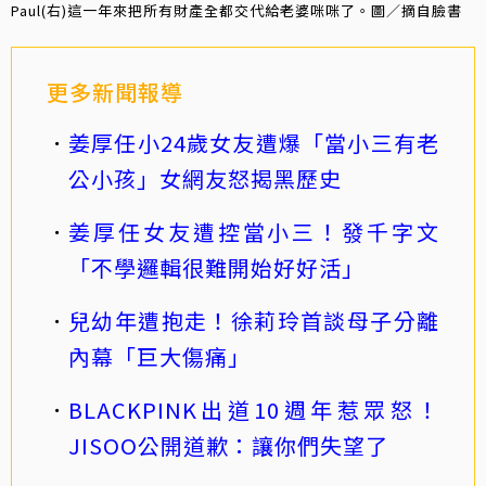
Paul(右)這一年來把所有財產全都交代給老婆咪咪了。圖／摘自臉書
更多新聞報導
姜厚任小24歲女友遭爆「當小三有老
公小孩」女網友怒揭黑歷史
姜厚任女友遭控當小三！發千字文
「不學邏輯很難開始好好活」
兒幼年遭抱走！徐莉玲首談母子分離
內幕「巨大傷痛」
BLACKPINK出道10週年惹眾怒！
JISOO公開道歉：讓你們失望了