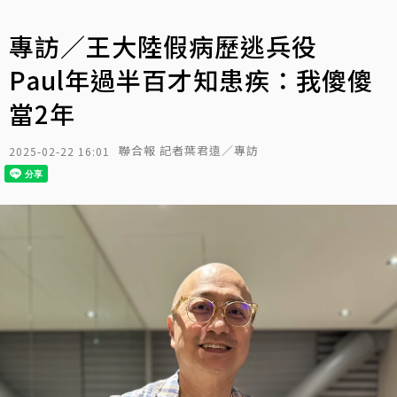
專訪／王大陸假病歷逃兵役
Paul年過半百才知患疾：我傻傻
當2年
聯合報 記者葉君遠／專訪
2025-02-22 16:01