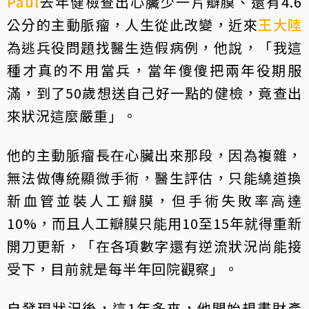
Paul
去年健檢查出心臟少一片瓣膜、還有4.6
公分的主動脈瘤，人生從此改變，近來
王大陸
為逃兵役問題找醫生造假病例，他說，「我這
種才真的不用當兵，當年傻傻把兩年役期服
滿，到了50歲想送自己好一點的健檢，竟查出
來狀況這麼嚴重」。
他的主動脈瘤長在心臟出來那段，因為複雜，
無法做傳統顯微手術，醫生評估，只能繞道換
新血管並裝人工瓣膜，但手術失敗率高達
10%，而且人工瓣膜只能用10至15年就得重新
開刀更新，「在各項數字還有逆流狀況尚能接
受下，目前就是每半年回院觀察」。
自發現狀況後，這1年多來，他開始規畫財產