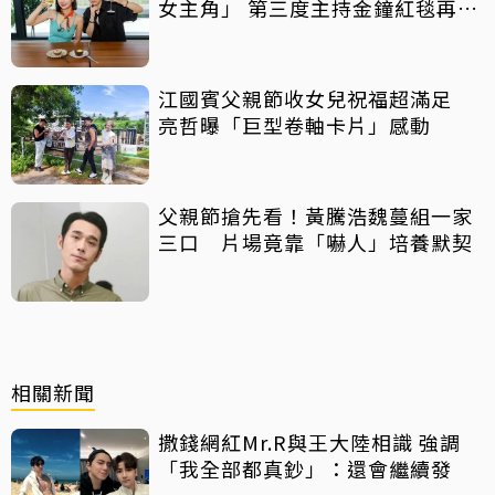
女主角」 第三度主持金鐘紅毯再喊
話
江國賓父親節收女兒祝福超滿足
亮哲曝「巨型卷軸卡片」感動
父親節搶先看！黃騰浩魏蔓組一家
三口 片場竟靠「嚇人」培養默契
相關新聞
撒錢網紅Mr.R與王大陸相識 強調
「我全部都真鈔」：還會繼續發