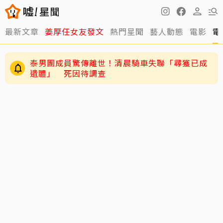
最新文章
姜厚任女友發文
熱門星聞
藝人動態
電影
電
泰男團成員驚傳離世！清晨騎車失聯「尋獲已成
遺體」 死因待調查